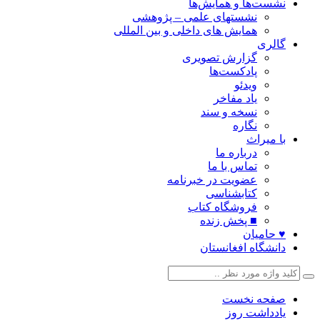
نشست‌ها و همایش‌ها
نشستهای علمی – پژوهشی
همایش های داخلی و بین المللی
گالری
گزارش تصویری
پادکست‌ها
ویدئو
یاد مفاخر
نسخه و سند
نگاره
با میراث
درباره ما
تماس با ما
عضویت در خبرنامه
کتابشناسی
فروشگاه کتاب
■ پخش زنده
♥ حامیان
دانشگاه افغانستان
صفحه نخست
یادداشت روز