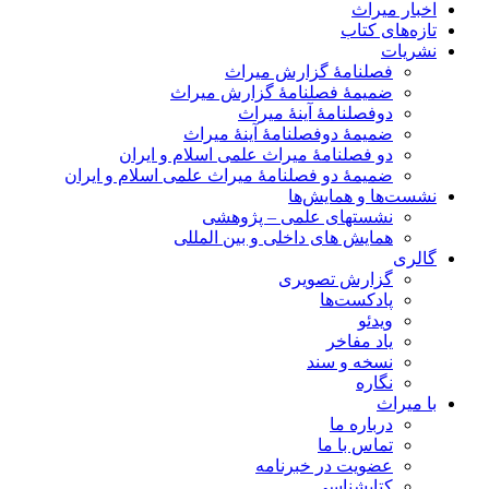
اخبار میراث
تازه‌های کتاب
نشریات
فصلنامۀ گزارش میراث
ضمیمۀ فصلنامۀ گزارش میراث
دوفصلنامۀ آینۀ میراث
ضمیمۀ دوفصلنامۀ آینۀ میراث
دو فصلنامۀ میراث علمی اسلام و ایران
ضمیمۀ دو فصلنامۀ میراث علمی اسلام و ایران
نشست‌ها و همایش‌ها
نشستهای علمی – پژوهشی
همایش های داخلی و بین المللی
گالری
گزارش تصویری
پادکست‌ها
ویدئو
یاد مفاخر
نسخه و سند
نگاره
با میراث
درباره ما
تماس با ما
عضویت در خبرنامه
کتابشناسی