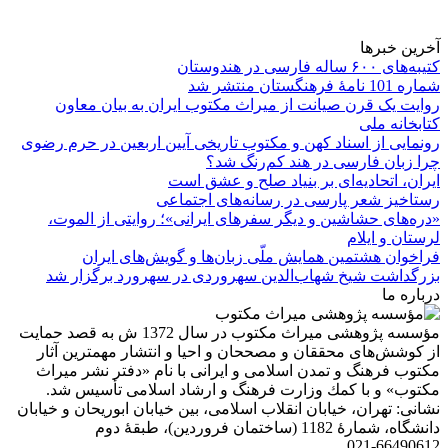
آخرین خبرها
کتیبه‌های ۶۰۰ ساله فارسی در هندوستان
شماره 101 نامۀ فرهنگستان منتشر شد
روایت یک قرن صیانت از میراث مکتوب ایران به بیان معاون
کتابخانه ملی
رونمایی از اسناد کهن و مکتوب تاریخی آیین اربعین در حرم رضوی
چرا زبان فارسی در هند کم‌رنگ شد؟
ایران، اتحادیه‌ای بر بنیاد صلح و عشق است
رستاخیز شعر پارسی در رسانه‌های اجتماعی
«دره‌های حشاشین و دیگر سفرهای ایرانی»؛ روایتی از الموت،
لرستان و ایلام
فراخوان هشتمین همایش ملّی زبان‌ها و گویش‌های ایران
بزرگداشت شیخ شهاب‌الدین سهروردی در سهرورد برگزار شد
درباره ما
مؤسسه پژوهشی میراث مكتوب در سال 1372 ش به قصد حمایت
از كوشش‌های محققان و مصححان و احیا و انتشار مهمترین آثار
مكتوب فرهنگ و تمدن اسلامی و ایرانی با نام «دفتر نشر میراث
مكتوب» و با كمك وزارت فرهنگ و ارشاد اسلامی تأسیس شد.
نشانی: تهران، خیابان انقلاب اسلامی، بین خیابان ابوریحان و خیابان
دانشگاه، شمارۀ 1182 (ساختمان فروردین)، طبقۀ دوم
021-66490612