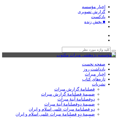
اخبار مؤسسه
گزارش تصویری
پادکست‌
■ پخش زنده
صفحه نخست
یادداشت روز
اخبار میراث
تازه‌های کتاب
نشریات
فصلنامۀ گزارش میراث
ضمیمۀ فصلنامۀ گزارش میراث
دوفصلنامۀ آینۀ میراث
ضمیمۀ دوفصلنامۀ آینۀ میراث
دو فصلنامۀ میراث علمی اسلام و ایران
ضمیمۀ دو فصلنامۀ میراث علمی اسلام و ایران