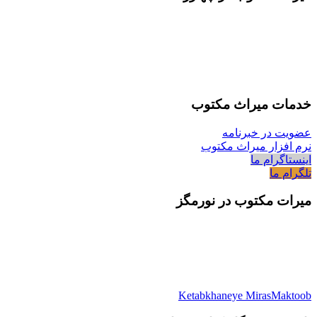
خدمات میراث مکتوب
عضویت در خبرنامه
نرم افزار میراث مکتوب
اینستاگرام ما
تلگرام ما
میرات مکتوب در نورمگز
Ketabkhaneye MirasMaktoob