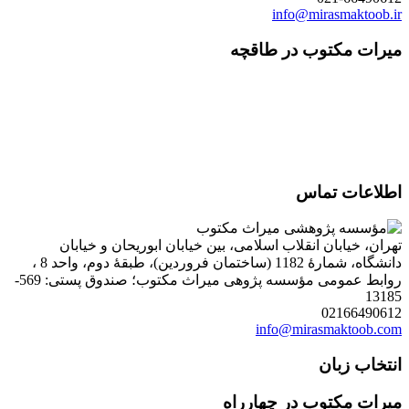
info@mirasmaktoob.ir
میرات مکتوب در طاقچه
اطلاعات تماس
تهران، خیابان انقلاب اسلامی، بین خیابان ابوریحان و خیابان
دانشگاه، شمارۀ 1182 (ساختمان فروردین)، طبقۀ دوم، واحد 8 ،
روابط عمومی مؤسسه پژوهی میراث مکتوب؛ صندوق پستی: 569-
13185
02166490612
info@mirasmaktoob.com
انتخاب زبان
میرات مکتوب در چهارراه