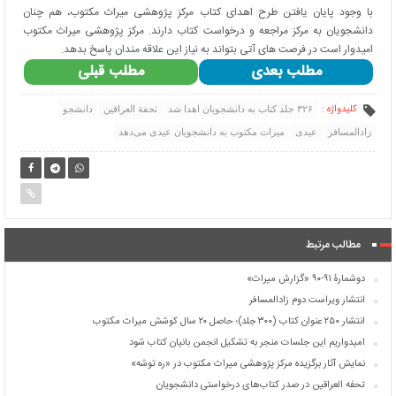
با وجود پایان یافتن طرح اهدای کتاب مرکز پژوهشی میراث مکتوب، هم چنان
دانشجویان به مرکز مراجعه و درخواست کتاب دارند. مرکز پژوهشی میراث مکتوب
امیدوار است در فرصت های آتی بتواند به نیاز این علاقه مندان پاسخ بدهد.
مطلب بعدی
مطلب قبلی
کلیدواژه :
۳۲۶ جلد کتاب به دانشجویان اهدا شد
تحفة العراقین
دانشجو
زادالمسافر
عیدی
میراث مکتوب به دانشجویان عیدی می‌دهد
مطالب مرتبط
دوشمارۀ ۹۱-۹۰ «گزارش میراث»
انتشار ویراست دوم زادالمسافر
انتشار ۲۵۰ عنوان کتاب (۳۰۰ جلد)؛ حاصل ۲۰ سال کوشش میراث مکتوب
امیدواریم این جلسات منجر به تشکیل انجمن بانیان کتاب شود
نمایش آثار برگزیده مرکز پژوهشی میراث مکتوب در «ره توشه»
تحفه العراقین در صدر کتاب‌های درخواستی دانشجویان