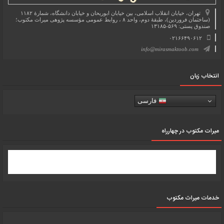
تهران، خیابان انقلاب اسلامی، بین خیابان ابوریحان و خیابان دانشگاه، شمارۀ ۱۱۸۲
(ساختمان فروردین)، طبقۀ دوم، واحد ۸ ، روابط عمومی مؤسسه پژوهی میراث مکتوب؛
صندوق پستی: ۵۶۹-۱۳۱۸۵
۰۲۱۶۶۴۹۰۶۱۲
info@mirasmaktoob.com
انتخاب زبان
فارسی
میرات مکتوب در چهارراه
خدمات میراث مکتوب