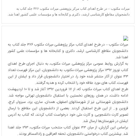
میراث مکتوب – در طرح اهدای کتاب مرکز پژوهشی میراث مکتوب ۳۲۶ جلد کتاب به
دانشجویان مقاطع کارشناسی ارشد، دکتری و کتابخانه ها و مؤسسات علمی کشور اهدا شد.
میراث مکتوب – در طرح اهدای کتاب مرکز پژوهشی میراث مکتوب ۳۲۶ جلد کتاب به
دانشجویان مقاطع کارشناسی ارشد، دکتری و کتابخانه ها و مؤسسات علمی کشور
اهدا شد.
به گزارش روابط عمومی مرکز پژوهشی میراث مکتوب، به دنبال اجرای طرح اهدای
کتاب نوروز ۱۳۹۲ مرکز پژوهشی میراث مکتوب به دانشجویان، این مرکز فهرست تعداد
۳۳ عنوان از آثار منتشر شده خود را، در اختیار دانشجویان قرار داد و ایشان از این
فهرست، کتاب های مورد علاقه خود را انتخاب کرده و هدیه گرفتند.
طرح اهدای کتاب میراث مکتوب که، از ۱۷ فروردین ۱۳۹۲ آغاز شد و تا ۱۰ اردیبهشت
ادامه داشت، در همان روزهای نخستین با استقبال دانشجویان تهرانی مواجه شد.
دانشجویان شهرستانی نیز از شهرستانهای اصفهان، همدان، ساری، یزد، سبزوار، کرج،
قزوین و… از این طرح استقبال کردند. بعضی از دانشجویان این مقاطع با ارسال
تصویر کارت دانشجویی و کارت ملی خود درخواست کتاب کردند، که کتاب به آدرس
ایشان در شهرستان‌ها ارسال شد.
براساس این گزارش، از میان ۳۳ عنوان کتاب منتخب میراث مکتوب، ۲۹۳ جلد اهدا
شد. بیشترین کتاب درخواستی دانشجویان، تحفه العراقین و زادالمسافر بودند .