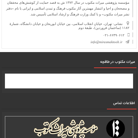
مؤسسه پژوهشی میراث مكتوب در سال ۱۳۷۲ ش به قصد حمایت از كوشش‌های محققان
و مصححان و احیا و انتشار مهمترین آثار مكتوب فرهنگ و تمدن اسلامی و ایرانی با نام «دفتر
نشر میراث مكتوب» و با كمك وزارت فرهنگ و ارشاد اسلامی تأسیس شد.
نشانی: تهران، خیابان انقلاب اسلامی، بین خیابان ابوریحان و خیابان دانشگاه، شمارۀ
۱۱۸۲ (ساختمان فروردین)، طبقۀ دوم
۰۲۱-۶۶۴۹۰۶۱۲
info@mirasmaktoob.ir
میرات مکتوب در طاقچه
اطلاعات تماس