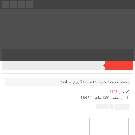
فهرست
آخرین اخبار
صفحه نخست
/
نشریات
/
فصلنامۀ گزارش میراث
/
کد خبر:
19123
11 اردیبهشت 1392 ساعت [ 8:15 ]
پ