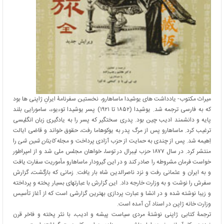
میراث مکتوب- یادداشت های یوشیدا ماساهارو، نخستین سفرنامۀ ایرانِ ژاپنی ها بود
که به فارسی ترجمه شد. یوشیدا (۱۸۵۲ تا ۱۹۲۱) پسر یوشیدا توءیوء، سامورایی بلند
پایه و دانشمند ادیب چین بود. پدری سختگیر که پسر را به یادگیری زبان انگلیسی
ترغیب کرد. ماساهارو پس از مرگ پدر به یوکوهاما رفت، حقوق خواند و قاضی ایالت
اِهیمه شد. پس از چندی به حمایت از حزب آزادی پرداخت و مجله
کاینان شین شی
را
منتشر کرد. در سال ۱۸۷۷ حزب لیبرال در توسا، خواهان مجلس ملی شد و از امپراطور
خواست فرمان مشروطه را صادر کند و در این گیرودار ماساهارو مأموریت سفارت یافت
و به ایران و عثمانی رفت و نزد ناصرالدین شاه بار یافت. زمانی که بازگشت، گزارش
سفرش را نوشت و به وزارت خارجه داد. این گزارش با عبارتهای بسیار پخته و پرداخته
و زیبا نوشته شده و در انشا و عبارت پردازی بهترین گزارشی است که از آغاز تأسیس
وزارت خانه ژاپن در اسناد آن آمده است.
ترجمۀ کتابی ژاپنی نوشتۀ مردی سیاست پیشه و ادیب، با نثر پخته و فاخر قرن