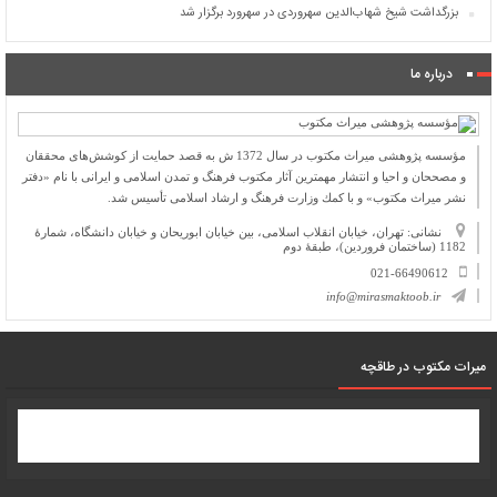
بزرگداشت شیخ شهاب‌الدین سهروردی در سهرورد برگزار شد
درباره ما
مؤسسه پژوهشی میراث مكتوب در سال 1372 ش به قصد حمایت از كوشش‌های محققان
و مصححان و احیا و انتشار مهمترین آثار مكتوب فرهنگ و تمدن اسلامی و ایرانی با نام «دفتر
نشر میراث مكتوب» و با كمك وزارت فرهنگ و ارشاد اسلامی تأسیس شد.
نشانی: تهران، خیابان انقلاب اسلامی، بین خیابان ابوریحان و خیابان دانشگاه، شمارۀ
1182 (ساختمان فروردین)، طبقۀ دوم
021-66490612
info@mirasmaktoob.ir
میرات مکتوب در طاقچه