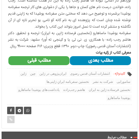
نوزدهم کار آسانی نبوده اما هاشم رجب زاده به این کار همت گماشته است. رجب
زاده، خواندن درست نام های کسان و جاها را یکی از دشواری های کار ترجمه سفرنامه
یوشیدا برشمرده و توضیح می دهد که سختی متن سفرنامه یوشیدا که به ژاپنی قدیم
نوشته شده چنان است که پژوهنده ای به نام کانه کو تامی یو تحریر تازه ای از آن
نگاشته و منتشر کرده است تا نسل امروز بتواند این کتاب را بخواند.
سفرنامه یوشیدا ماساهارو (نخستین فرستاده ژاپن به ایران)؛ ترجمه و تحقیق: دکتر
هاشم رجب زاده؛ با همکاری: ی. نی ئی یا و کینجی ئه اُورا؛ مشهد: شرکت به نشر
(انتشارات آستان قدس رضوی)؛ چاپ دوم: ۱۳۹۰؛ قطع وزیری؛ ۶۱۶ صفحه؛ ۹۹۰۰۰ ریال.
معرفی کتاب از زکیه بیات
مطلب بعدی
مطلب قبلی
کلیدواژه :
انتشارات آستان قدس رضوی
ایران‌پژوهی در ژاپن
چین
ژاپن
سامورایی
شرکت به نشر
نخستین سفرنامه ایرانِ ژاپنی‌ها
نخستین فرستاده ژاپن به ایران
هاشم رجب‌زاده
یادداشت‌های یوشیدا ماساهارو
یوشیدا ماساهارو
مطالب مرتبط