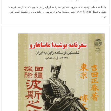
یادداشت های یوشیدا ماساهارو، نخستین سفرنامۀ ایرانِ ژاپنی ها بود که به فارسی ترجمه
شد. یوشیدا (۱۸۵۲ تا ۱۹۲۱) پسر یوشیدا توءیوء، سامورایی بلند پایه و دانشمند ادیب چین
بود.