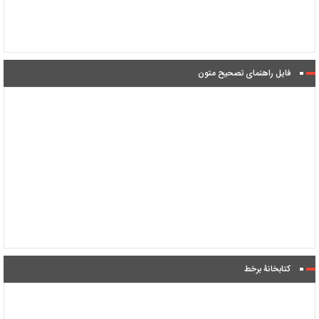
فایل راهنمای تصحیح متون
کتابخانۀ برخط