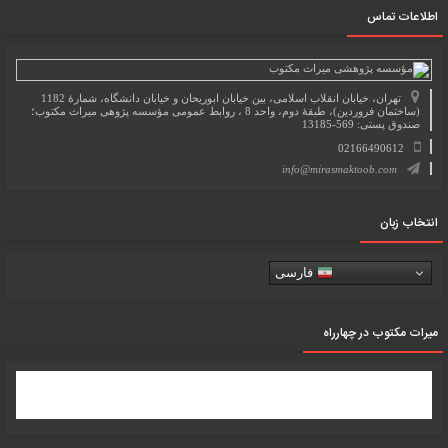
اطلاعات تماس
تهران، خیابان انقلاب اسلامی، بین خیابان ابوریحان و خیابان دانشگاه، شمارۀ 1182
(ساختمان فروردین)، طبقۀ دوم، واحد 8 ، روابط عمومی مؤسسه پژوهی میراث مکتوب؛
صندوق پستی: 569-13185
02166490612
info@mirasmaktoob.com
انتخاب زبان
فارسی
میرات مکتوب در چهارراه