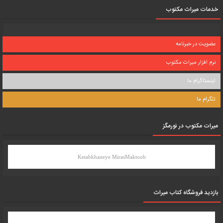
خدمات میراث مکتوب
عضویت در خبرنامه
نرم افزار میراث مکتوب
اینستاگرام ما
تلگرام ما
میرات مکتوب در نورمگز
Ketabkhaneye MirasMaktoob
بازدید فروشگاه کتاب میراث