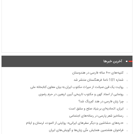
آخرین خبرها
کتیبه‌های ۶۰۰ ساله فارسی در هندوستان
شماره 101 نامۀ فرهنگستان منتشر شد
روایت یک قرن صیانت از میراث مکتوب ایران به بیان معاون کتابخانه ملی
رونمایی از اسناد کهن و مکتوب تاریخی آیین اربعین در حرم رضوی
چرا زبان فارسی در هند کم‌رنگ شد؟
ایران، اتحادیه‌ای بر بنیاد صلح و عشق است
رستاخیز شعر پارسی در رسانه‌های اجتماعی
«دره‌های حشاشین و دیگر سفرهای ایرانی»؛ روایتی از الموت، لرستان و ایلام
فراخوان هشتمین همایش ملّی زبان‌ها و گویش‌های ایران