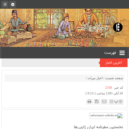
فهرست
آخرین اخبار
صفحه نخست
/
اخبار میراث
/
کد خبر:
2358
20 آبان 1391 ساعت [ 9:13 ]
پ
نخستین سفرنامه ایرانِ ژاپنی‌ها