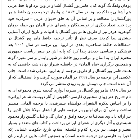
یوهان ولفگانگ گوته که با هامر پور گشتال آشنا و در وین نزد او با خط عربی
هم آشنایی پیدا کرده بود، در سال ۱۸۱۳ در وایمار ترجمه دیوان حافظ هامر
پورگشتال را مطالعه و بر اساس آن به خلق «دیوان غربی – شرقی» خود
پرداخت. تعداد دیگری از نویسندگان و شعرای بنام آلمان من جمله یوهان
گوتفرید هردر نیز از طریق هامر پور گشتال با ادبیات و تاریخ ایران آشنایی
بیشتری پیدا کردند. صرف نظر از تأثیر ترجمه حافظ هامر پور گشتال در
«مطالعات حافظ شناختی» بعدی در اروپا این ترجمه در سال ۲۰۰۱ بعد
فرهنگی و سیاسی جدیدی پیدا کرد که پایه اش در سفر ریاست جمهوری
محترم ایران به المان و مراسم روز حافظ در شهر وایمار بر سر مقبره گوته
و همچنین برگزاری «ماه آلمان» در حافظیه شیراز نهاده شد، حافظی که به
همت هامر پور گشتال و از طریق ترجمه او به اروپا معرفی شده است. چاپ
عکسی این ترجمه در سال ۱۹۹۹ در آلمان صورت گرفت و با استقبالی که از
آن شده است، چاپ دومش نیز به زودی منتشر می گردد.
در سال ۱۸۱۸ هامر پور گشتال در نشریه ادواری گنجینه شرق مجموعه ای به
نام «تاریخ هنر زیبای سخنوری فارسی: گلچینی از آثار دویست شاعر ایرانی»
را بر اساس تذکره الشعرای دولتشاه سمرقندی با ترجمه آلمانی منتشر
ساخت و طی آن برای اولین بار ترجمه هایی از اشعار مولانا جلال الدین را
نیز ارائه داد. وی متعاقبا به ترجمه وامق و عذار، گل و بلبل، گلشن راز محمود
شبستری و آثار دیگری از شعرای ایرانی پرداخت و کتاب های متعدد و بسیار
معتبر و مهمی نیز درباره کلام و فلسفه اسلام، تاریخ حکومت عثمانی (که
اخیرا به فارسی نیز ترجمه شده است) و همچنین کتاب هایی درباره زبان