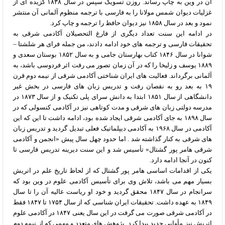
آن در وین به چاپ رساند. روزن تسویگ سپس در سال ۱۸۳۸ گزیده ای از
غزلیات دیوان شمس مولانا را به فارسی با ترجمه منظوم آلمانی آن منتشر
نمود و بعد در سال ۱۸۵۸ نیز دیوان حافظ را ترجمه و چاپ کرد.
در ادامه این سنت تعداد دیگری از فارغ التحصیلان آکادمی شرقی به
تحقیقات فارسی و ترجمه های خود ادامه دادند، من جمله فرای هر شلشتا –
شوانا در سال ۱۸۴۶ کتاب بهارستان جامی و به سال ۱۸۵۲ بوستان سعدی و
۱۸۸۹ یوسف و زلیخا را که در آن زمان تصور می رفت اثر فردوسی باشد، به
آلمانی برگرداند. فعالیت های ایران شناختی آکادمی شرقی از نیمه دوم قرن
۱۹ به بعد رو به نقصان رفت و تدریس زبان های فارسی در بخش غیر
دانشگاهی از سال ۱۸۵۱ ابتدا به دانش سرای پلی تکنیک و از سال ۱۸۷۳ در
مدرسه دولتی زبان های شرقی و مدت کوتاهی نیز در آکادمی کنسولی که در
سال ۱۸۹۸ به جای آکادمی شرقی ایجاد شده بود، ادامه داشت تا این که این
آکادمی در سال ۱۹۶۸ به آکادمی دیپلماتیک فعلی تبدیل گردید و تدریس زبان
های شرقی به کنار گذاشته شد . اما حدود چهل سال پیش «انجمن و آکادمی
شرقی هامر پور گشتال» تأسیس شد و این سنت دیرینه تدریس فارسی تا
کنون در آنجا ادامه دارد.
یکی از اقدامات اساسی هامر پور گشتال که از لحاظ تاریخ علم در اتریش
بسیار مهم می باشد، تلاش وی برای تأسیس آکادمی علوم در وین بود که
سرانجام در سال ۱۸۴۷ محقق گردید و خود او ریاست عالیه آن را تا سال
۱۸۴۹ به عهده داشت. تحقیقات ایران شناسی که از سال ۱۷۵۴ تا ۱۸۴۷ فقط
در آکادمی شرقی صورت می گرفت در این سال یعنی ۱۸۴۷ در آکادمی علوم
اتریش نیز مأوایی جدید پیدا کرد. پژوهش های متعدد و مهمی که از نیمه دوم