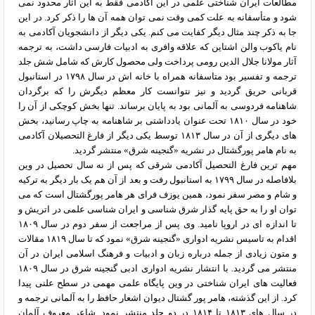
مطالعات ایران شناختی علمی در این آکادمی فقط به این آثار محدود نمی
شود و متأسفانه به علت کمی وقت نمی توان همه آن ها را ذکر کرد. در این
جا به ذکر چند مثال دیگر کفایت می کنم. یکی دیگر از دانشجویان آکادمی به
نام یاکوب والن اشتاین که علاقه وافری به ادبیات فارسی داشت، به ترجمه
آثار مولانا جلال الدین رومی پرداخت ولی محصول کارش که شامل شش جلد
ترجمه و تفسیر بود متاسفانه همراه با خانه اش در سال ۱۷۹۸ در استانبول
قربانی حریق گردید و نیز نتوانست کار معظم دیگرش را که برگردان
شاهنامه فردوسی به آلمانی بود به پایان برساند. تنها بخش کوچکی از آن را
خود در سال ۱۸۱۰ تحت عنوان یادداشتی بر شاهنامه به چاپ رسانید، بخش
های دیگری از آن در سال ۱۸۱۳ توسط یکی دیگر از فارغ التحصیلان آکادمی
به نام هامر پورگشتال در نشریه «گنجینه شرق» منتشر گردید.
مهم ترین فارغ التحصیل آکادمی شرقی که پس از نه سال تحصیل در وین
بلافاصله در سال ۱۷۹۹ به استانبول رفت و بعد از آن هم یک بار دیگر به ترکیه
و شام و مصر سفر نمود، همین یوزف فرای هر هامر پورگشتال است که می
توان او را به حق پایه گذار شرق شناسی و ایران شناسی علمی در اتریش و
تا اندازه ای در اروپا نامید. وی پس از مراجعت از سفر دوم در سال ۱۸۰۹
اقدام به تاسیس نشریه ادواری «گنجینه شرق» نمود که تا سال ۱۸۱۹ مقالات
و متون زیادی از جمله درباره زبان و ادبیات و فرهنگ اسلامی ایران در آن
منتشر می گردید. با انتشار نشریه ادواری ادبی گنجینه شرق در سال ۱۸۰۹
فعالیت های ایران شناختی در وین پایگاه علمی مهمی در سطح علنی پیدا
کرد. از این گذشته، هامر پور گشتال دیوان اشعار حافظ را به آلمانی ترجمه و
در سال های ۱۸۱۳ تا ۱۸۱۴ در دو جلد منتشر نمود. شاعر معروف آلمان