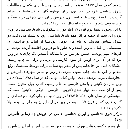
شدند که در سال ۱۶۷۷ به همراه استادشان پودستا برای تکمیل مطالعات
شرق شناسی خود در انستیتوی زبان نوباوه گان به قسطنطنیه اعزام
گردیدند. با سفر پودستا به استانبول تدریس زبان های شرقی در دانشگاه
وین متوقف شد و تا صد و پنجاه سال بعد نیز راکد ماند.
با این وجود ، نیمۀ دوم قرن ۱۷ آغاز دوران شکوفایی شرق شناسی در وین
بود و این شهر از جمله مراکز مهم شرق شناسی اروپا به شمار می رفت. دو
شرق شناس معروف به نام های یوهان پودستا از ایتالیا و فرانتس م.
منینسکی از آلمان به وین آمده و به طور دائم در وین اقامت گزیده بودند. از
کارهای مهم پودستا، ضمن تدریس در دانشگاه تأسیس یک چاپخانه در وین
بود که در آن برای اولین بار متون فارسی و عربی و ترکی به چاپ رسید.
مشکلات فنی این چاپخانه پس از سفر پودستا به ترکیه توسط منینسکی رفع
شد و از این به بعد چاپ متون شرقی در وین و سایر شهرهای اتریش و
مجارستان مرتبا توسعه یافت. اولین کتاب مهمی که در سال ۱۶۷۸ میلادی در
وین به زبان لاتینی و با متن فارسی به چاپ رسید، کتاب چهل ستون است.
پس از آن لغت نامۀ چهار جلدی (عربی – فارسی – ترکی – لاتینی) است که
منینسکی در سال های ۱۶۸۰ تا ۱۶۸۷ در وین تالیف و چاپ کرد. نام تعدادی از
کتاب هایی که از قرن ۱۷ به بعد در وین درباره ایران به چاپ رسیده ذیلا
ذکرخواهد شد.
مرکز شرق شناسی و ایران شناسی علمی در اتریش چه زمانی تأسیس
شد؟
نیاز مبرم حکومت هابسبورگ به متخصصین شرق شناس و ایران شناس و