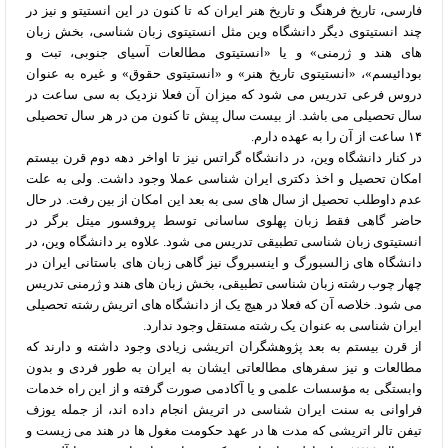
فارسی، تاریخ فرهنگ و تاریخ هنر ایران که تا کنون در این انستیتو و نیز در
چند انستیتوی دیگر دانشگاه وین مثل انستیتوی زبان شناسی، بخش زبان
های هند و ژرمنی» و یا «انستیتوی مطالعات آسیای جنوبی، تبت و
بودائیسم»، «انستیتوی تاریخ هنر» و «انستیتوی حقوق» و غیره به عنوان
دروس فرعی تدریس می شود که میزان آن فعلا نزدیک به سی ساعت در
سال تحصیلی می باشد. از بیست سال پیش تا کنون من در هر سال تحصیلی
۱۴ ساعت از آن را به عهده دارم.
در کنار دانشگاه وین، در دانشگاه گراتس نیز تا اواخر دهه دوم قرن بیستم
امکان تحصیل و اخذ دکتری ایران شناسی عملا وجود داشت. ولی به علت
عدم داوطلب تحصیل از سال های سی به بعد این امکان از بین رفت. در حال
حاضر گاهی فقط زبان پهلوی ساسانی توسط پروفسور میتل برگر در
انستیتوی زبان شناسی تطبیقی تدریس می شود. علاوه بر دانشگاه وین، در
دانشگاه های زالسبورگ و اینسبروگ نیز گاهی زبان های باستانی ایران در
چهار چوب رشته زبان شناسی تطبیقی، بخش زبان های هند و ژرمنی تدریس
می شود. خلاصه آن که فعلا در هیچ یک از دانشگاه های اتریش رشته تحصیلی
ایران شناسی به عنوان یک رشته مستقل وجود ندارد.
از قرن بیستم به بعد پژوهشگران اتریشی زیادی وجود داشته و دارند که
مطالعات و نیز سفرهای مطالعاتی ایشان به ایران به طور فردی و بدون
وابستگی به مؤسسات علمی و یا آکادمی صورت گرفته و از این راه خدمات
فراوانی به سنت ایران شناسی در اتریش انجام داده اند، از جمله یوزف
تیفن تالر اتریشی که مدت ها در عهد حکومت مغول ها در هند می زیست و