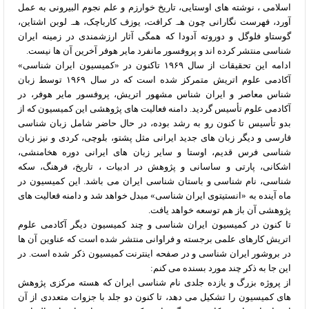
اسلامی ، نوشته های اوستایی، تاریخ خوارزم و علم نجوم البیرونی به عمل
آورد، فهرست نگارانی چون هـ. کرافت، یوزف کارباچک، هـ. لوبن اشتاین،
گوستاو فلوگل و دوروته آدودا که همگی آثار ارزشمندی در زمینه ایران
شناسی منتشر کرده اند و پروفسور مانفرد مایر هوفر آخرین آن ها نیست.
ادامه این تحقیقات از سال ۱۹۶۹ تاکنون در «کمیسیون ایران شناسی»
آکادمی علوم اتریش متمرکز شده است که در سال ۱۹۶۹ توسط زبان
شناس معاصر و ایران شناس مشهور اتریش، پروفسور مایر هوفر، در
آکادمی علوم تأسیس گردید. دامنه فعالیت های پژوهشی این کمیسیون که از
بدو تأسیس تا کنون رو به رشد بوده، در حال حاضر شامل زبان شناسی
فارسی و دیگر زبان های جدید ایرانی مثل پشتو، بلوچی، کردی و نیز زبان
شناسی فرس قدیم، اوستا و سایر زبان های ایرانی دوره هخامنشی،
اشکانی، پارتی و ساسانی و پژوهش در ادبیات ، تاریخ، فرهنگ، سکه
شناسی، نام شناسی و باستان شناسی ایران می باشد. این کمیسیون در
ماه آینده به «انستیتوی ایران شناسی» مبدل خواهد شد و دامنه فعالیت های
پژوهشی آن باز هم توسعه خواهد یافت.
تا کنون در کمیسیون ایران شناسی و چند کمیسیون دیگر آکادمی علوم
اتریش کارهای علمی برجسته و فراوانی منتشر شده است که عناوین آن ها
در بروشور ایران شناسی و در صفحه اینترنت کمیسیون ذکر شده است. در
این جا به ذکر چند مورد بسنده می کنم:
از پروژه بزرگ و یازده جلدی نام شناسی ایران که هسته مرکزی پژوهش
های کمیسیون را تشکیل می دهد، تا کنون دو جلد با جزوات متعددی از آن