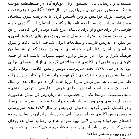
مشکلات و نارسایی های انستیتوی زبان نوباوه گان در قسطنطنیه موجب
شد که به دستور امپراتریس ماریا ترزیا در سال ۱۷۵۴ «آکادمی شرقی» تحت
سرپرستی یوزف فرانتس در وین تأسیس گردد، تا به تربیت شرق شناسان
مورد نیاز پردازد. در سر لوحه نامه ها و کتیبۀ ساختمان این آکادمی جمله
فارسی «از برای حق و از برای پادشاه» درج شده بود. در این آکادمی از این
سال به بعد به مدت بیش از صد سال دروس و پژوهش های شرق شناسی و
در بطن آن تدریس فارسی و مطالعات ایران شناختی ادامه یافت و شرق
شناسان و ایران شناسان برجسته ای به وجود آمدند که در شناساندن
فرهنگ شرق و ایران در اتریش و اروپا سهم بسزایی داشته اند. از جمله
کارهای مهم علمی این آکادمی ترجمۀ لاتینی گزیده ای از آثار شعرای ایرانی
بود که در سال ۱۷۷۸ تحت سرپرستی دومین رییس آکادمی یوهان نکرپ
توسط اشتورمر و چند دانشجوی دیگر تهیه و چاپ شد. این کتاب پس از چاپ
طی مراسمی به امپراتریس ماریا ترزیا هدیه گردید. دو سال بعد در سال
۱۷۸۰، یک جلد از لغت نامۀ چهار جلدی عربی – فارسی – ترکی – لاتینی»
تالیف منینسکی توسط یکی از محصلین به نام برناردوس فن ینیش به صورت
جدید باز نویسی و در وین انتشار یافت و چاپ بقیه جلد ها سرانجام توسط
پالاو کلتسل تکمیل گردید. به دنبال آن ینیش در سال ۱۷۸۲ تحت سرپرستی
سومین رییس آکادمی به نام هوک کتابی درباره تاریخ ایران بر اساس روضه
الصفای میرخواند به زبان لاتین تهیه نمود و به چاپ رسانید. سال بعد یوهان
فریدل کتاب تاریخ ادبیات ایران را بر پایۀ کتاب رویسکی که به زبان لاتین بود،
در وین تهیه و منتشر ساخت.