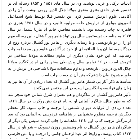
ادبیات ترکی و عربی نوشت. وی در سال های ۱۸۵۱ و ۱۸۵۳ رساله ای بر
تفسیر شش جلدی مثنوی معنوی مولانا جلال الدین رومی نوشت و آن را در
آکادمی علوم اتریش منتشر کرد. این تفسیر قبلا توسط شیخ اسماعیل
انقیروی مولوی از دراویش حلقه مولویه تالیف و در سال ۱۲۵۱ هجری در
قاهره به چاپ رسیده بود. دانشمند معاصر، خانم آنا ماریا شیمل در سال
۱۹۷۴ به مناسبت دویستمین سال روز تولد هامر پور گشتال ، این رساله مهم
او را از نو بازنویسی و با رساله دیگری از هامر پور گشتال درباره روح از
دیدگاه مسلمانان و با الحاقیه ای از خود در آکادمی علوم وین مجددا به چاپ
رسانید، که این خود نشان دیگری از تداوم مطالعات مولانا شناختی در
اتریش است. در ۱۶ نوامبر سال پیش طی سخن رانی ام در کنگره مولانا
جلال الدین در وین ، تاریخچه و تداوم مطالعات مولانا شناختی در اتریش را به
طور مشروح بیان داشتم که متن آن در دست چاپ است.
متأسفانه ذکر آثار بی شمار هامر پور گشتال که تعداد زیادی از آن ها نیز به
زبان های فرانسه و انگلیسی است، در این مختصر نمی گنجد.
تأثیر هامر پور گشتال در شاگردان و هم عصران شرق شناس خود منجر شد
که به طور مثال، شاگرد آلمانی او به نام فریدریش روکرت در سال ۱۸۱۹
تعداد زیادی از غزلیات دیوان شمس را ترجمه و چاپ نمود، کار معظم
دیگرش ترجمه منظوم بخشهایی از شاهنامه فردوسی به آلمانی بود که بعد
از مرگش ترجمه کتاب اول تا ۱۴ شاهنامه را چاپ کردند. سپس یکی دیگر از
شاگردان هامر پور گشتال به نام وینسنس روزن تسویگ – شواناو در سال
۱۸۲۴ کتاب یوسف و زلیخا اثر عبدالرحمان جامی را ترجمه و با متن فارسی