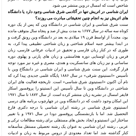
شاخص است که امسال در وین منتشر می شود.
ایران شناسی در اتریش تنها در آکادمی شرق شناسی وجود دارد یا دانشگاه
های اتریش نیز به انجام چنین تحقیقاتی مبادرت می روزند؟
سنت شرق شناسی و ایران شناسی در دانشگاه وین که پس از یک دوره
کوتاه سه ساله در سال ۱۶۷۷ به مدت بیش از صد و پنجاه سال متوقف مانده
بود، مجدداً از اواسط قرن ۱۹ میلادی به بعد در دانشگاه وین رونق گرفت و
در ابتدا بیشتر جنبه اسلام شناختی و زبان شناختی تطبیقی پیدا کرد، به
طوری که در کنار زبان فارسی و تحقیق در ادبیات عرفانی فارسی، زبان
فرس و زبان اوستایی دوره هخامنشی و زبان های پارتی و پهلوی دوره
ساسانی و نیز زبان های سانسکریت و هندی، مصری و غیره نیز مورد توجه
قرار گرفت. این سنت شرق شناسی و ایران شناسی در دانشگاخ وین با
تأسیس «انستیتوی شرقی» در سال ۱۸۸۶ پایگاه علمی جدیدی پیدا کرد که
نام آن اکنون «انستیتوی شرق شناسی» است. تاریخچه فعالیت های ایران
شناختی در دانشگاه وین تا سال تأسیس این انستیتو را پروفسور اسکار
فایفر امسال در نشریه زبان منتشر کرده است. از سال ۱۸۷۲ تا سال ۱۹۷۱
این امکان وجود داشت که در دانشگاه وین در چهارچوب برنامه های درسی
انستیتوی شرق شناسی در رشته ایران شناسی با درجه دکتری فارغ
التحصیل شد. اما با بازنشستگی پروفسور دودا در سال ۱۹۷۱ و با تغییر
ساختار این انستیتو و ایجاد بخش های مستقلی برای رشته مطالعات ترکی و
عربی ، رشته ایران شناسی به عنوان یک رشته تحصیلی مستقل متأسفانه
کنار گذاشته شد. اما تعداد معدودی از دروس مربوط به زبان و ادبیات