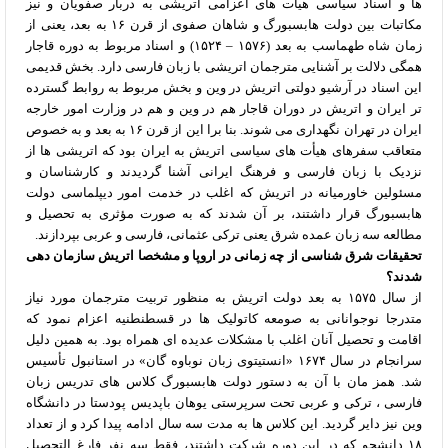
ها و اسناد سیاسی هیأت های اعزامی اتریشی به دربار صفویان و نیز
مکاتبات بین دولت هابسبورگ و شاهان صفوی از قرن ۱۶ به بعد، یعنی از
زمان شاه طهماسب به بعد (۱۵۷۶ – ۱۵۲۴) و اسناد مربوط به دوره قاجار
همگی دلالت بر آشنایی مترجمان اتریشی با زبان فارسی دارد. بخش قدیمی
این اسناد در آرشیو دولتی اتریش در وین و بخش مربوط به روابط گسترده
تر ایران و اتریش در دوران قاجار هم در وین و هم در وزارت امور خارجه
ایران در تهران نگهداری می شوند. بنا برا این از قرن ۱۶ به بعد و به خصوص
متعاقب سفرهای هیأت های سیاسی اتریش به ایران بود که اتریشی ها از
نزدیک با زبان فارسی و فرهنگ ایرانی آشنا گردیدند و کارشناسان و
مسئولین خاورمیانه در اتریش که اغلب در خدمت امور دیپلماسی دولت
هابسبورگ قرار داشتند، بر آن شدند که به صورت مؤثری به تحصیل و
مطالعه سه زبان عمده شرق یعنی ترکی عثمانی، فارسی و عربی بپردازند.
تحقیقات شرق شناسی از چه زمانی در اروپا و مشخصا اتریش سازمان دهی
شدند؟
از سال ۱۵۷۵ به بعد دولت اتریش به منظور تربیت مترجمان مورد نیاز
متدرجا نوجوانانی به صومعه کاتولیک ها در قسطنطنیه اعزام نمود که
اقامت و تحصیل آنان اغلب با مشکلات عدیده ای همراه بود. به همین دلیل
سرانجام در سال ۱۶۷۴ «انستیتوی زبان نوباوه گان» در استانبول تأسیس
شد. همز مان با آن به دستور دولت هابسبورگ کلاس های تدریس زبان
فارسی ، ترکی و عربی تحت سرپرستی یوهان باپدیس پودستا در دانشگاه
وین نیز دایر گردید. این کلاس ها به مدت سه سال ادامه پیدا کرد و از تعداد
۱۸ دانشجو که در این دوره شرکت داشتند، فقط سه نفر فارغ التحصیل