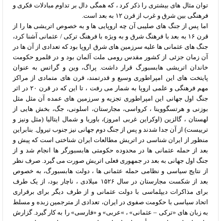
توان مثال های بیشتری را ذکر کرد ، که همگی دال بر تداوم مبادلات فکری و
فرهنگی بین شرق و غرب از قرن ۱۲ به بعد است.
اما پس از جنگ های صلیبی آن چه اروپایی ها و به خصوص اتریشی ها را از
قرن ۱۶ به بعد با فرهنگ شرق و به ویژه با فرهنگ ترکی / عثمانی آشنا کرد،
جنگ های عثمانی ها علیه سرزمین های شرق اروپا بود که تعدادی از آن ها در
آن زمان جزئی از کشور مقدس رومی ملت آلمان بود و در قلمرو حکومت
خاندان اتریشی هابسبورگ قرار داشت. پراگ، وین و گراتس به عنوان
پایتخت های این امپراطوری وسیع و قدرتمند، قرن های متمادی از مراکز
مهم فرهنگی و علمی اروپا به شمار می رفت ، تا این که در قرن ۲۰ در اثر
جنگ اول جهانی این امپراطوری تجزیه و سرزمین های عمده آن مثل مثل
بوزنی و هرتسگووینا ، کرواسی، مجارستان، اسلونی، جگ، بخش هایی از
لهستان ، گالزین (اوکراین غربی امروز)، باوریا و شمال ایتالیا (مثل ونیز و
ترییست) از آن جدا شدند و پس از جنگ دوم جهانی نیز جنوب تیرول. بنابراین
منظور از ایران شناسی در اتریش مطالعات ایران شناختی است که پیش و
بعد از حمله عثمانی ها در محدوده حکومتی هابسبورگر ها انجام شد و از
جنگ اول جهانی به بعد در جمهوری فعلی اتریش صورت می گیرد. صرف نظر
از نتایج سیاسی و نظامی حمله عثمانی ها ، دولت هابسبورگ، به خصوص
بعد از شکست مجارستان در سال ۱۵۲۶ میلادی ، ناچار بود، از یک طرف
برای مذاکرات دیپلماسی با دولت عثمانی و از طرف دیگر برای برقراری
اتحاد سیاسی با حکومت صفوی در ایران، تعدادی از مترجمین زبده و مسلط
به زبان های «ترکی – عثمانی» ، »عربی» و «فارسی» را به کار گیرد. گزارش