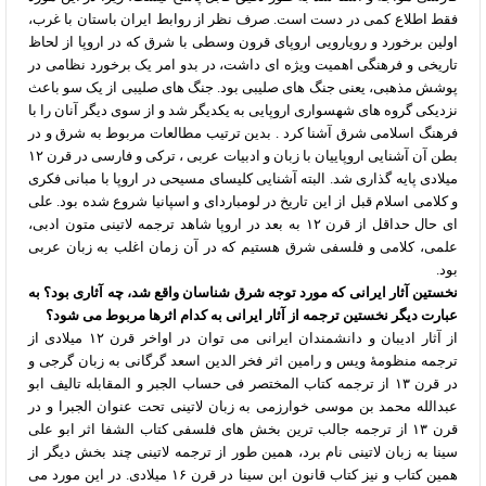
فقط اطلاع کمی در دست است. صرف نظر از روابط ایران باستان با غرب،
اولین برخورد و رویارویی اروپای قرون وسطی با شرق که در اروپا از لحاظ
تاریخی و فرهنگی اهمیت ویژه ای داشت، در بدو امر یک برخورد نظامی در
پوشش مذهبی، یعنی جنگ های صلیبی بود. جنگ های صلیبی از یک سو باعث
نزدیکی گروه های شهسواری اروپایی به یکدیگر شد و از سوی دیگر آنان را با
فرهنگ اسلامی شرق آشنا کرد . بدین ترتیب مطالعات مربوط به شرق و در
بطن آن آشنایی اروپاییان با زبان و ادبیات عربی ، ترکی و فارسی در قرن ۱۲
میلادی پایه گذاری شد. البته آشنایی کلیسای مسیحی در اروپا با مبانی فکری
و کلامی اسلام قبل از این تاریخ در لومباردای و اسپانیا شروع شده بود. علی
ای حال حداقل از قرن ۱۲ به بعد در اروپا شاهد ترجمه لاتینی متون ادبی،
علمی، کلامی و فلسفی شرق هستیم که در آن زمان اغلب به زبان عربی
بود.
نخستین آثار ایرانی که مورد توجه شرق شناسان واقع شد، چه آثاری بود؟ به
عبارت دیگر نخستین ترجمه از آثار ایرانی به کدام اثرها مربوط می شود؟
از آثار ادیبان و دانشمندان ایرانی می توان در اواخر قرن ۱۲ میلادی از
ترجمه منظومۀ ویس و رامین اثر فخر الدین اسعد گرگانی به زبان گرجی و
در قرن ۱۳ از ترجمه کتاب المختصر فی حساب الجبر و المقابله تالیف ابو
عبدالله محمد بن موسی خوارزمی به زبان لاتینی تحت عنوان الجبرا و در
قرن ۱۳ از ترجمه جالب ترین بخش های فلسفی کتاب الشفا اثر ابو علی
سینا به زبان لاتینی نام برد، همین طور از ترجمه لاتینی چند بخش دیگر از
همین کتاب و نیز کتاب قانون ابن سینا در قرن ۱۶ میلادی. در این مورد می