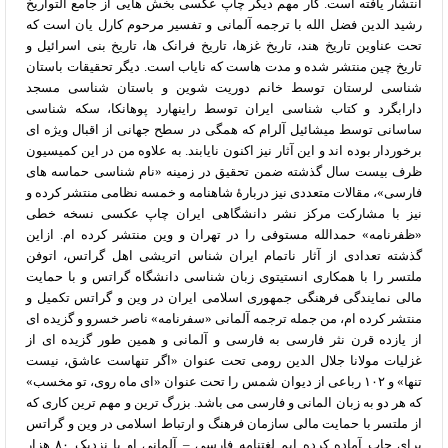
انتشار یافته است. کار مهم دیگر چاپ عکسی بخش هایی از جامع التواریخ
رشید الدین فضل الله با ترجمه آلمانی و تفسیر مرحوم کارل یان است که
تحت عناوین تاریخ هند، تاریخ غزها، تاریخ فرانک ها، تاریخ بنی اسرائیل و
تاریخ چین منتشر شده و مدت هاست که نایاب است. دیگر تحقیقات باستان
شناسی لرستان توسط خانم دوریت شوین و باستان شناسی مسجد
دارابگرد و کتاب شناسی ایران توسط راینهارد پوهانکا، سکه شناسی
ساسانی توسط میشائیل آلرام که همگی در سطح جهانی از اقبال ویژه ای
برخوردار بوده اند و این آثار نیز اکنون نایابند. به علاوه من در این کمیسیون
ظرف بیست سال گذشته ضمن تحقیق در زمینه «نام شناسی حماسه های
فارسی»، مقالات متعددی نیز دربارۀ شاهنامه و خمسه نظامی منتشر کرده و
نیز با مشارکت مرکز نشر دانشگاهی ایران چاپ عکسی نسخه خطی
«ظفرنامه» حمدالله مستوفی را در تهران و وین منتشر کرده ام. ازاین
گذشته تعدادی از آثار ناتمام ایران شناس اتریشی اهل گراتس، اتوفن
ملتسر را با همکاری انستیتوی زبان شناسی دانشگاه گراتس و با حمایت
مالی نمایندگی فرهنگی جمهوری اسلامی ایران در وین و گراتس تکمیل و
منتشر کرده ام، من جمله ترجمه آلمانی «سفرنامه» ناصر خسرو و گزیده ای
از یازده قرن نثر فارسی به فارسی و آلمانی و همین طور گزیده ای از
غزلیات مولانا جلال الدین رومی تحت عنوان «اگر تنهاست عاشق، نیست
تنها» و ۱۰۲ رباعی از دیوان شمس را تحت عنوان «ای ماه روی، تو مخسب»
که هر دو به زبان المانی و فارسی می باشد. بزرگ ترین و مهم ترین کاری که
از ملتسر با حمایت مالی سازمان فرهنگ و ارتباط اسلامی در وین و گراتس
برای چاپ آماده کرده ایم لغتنامه فارسی – آلمانی او با نزدیک ۸۰ هزار