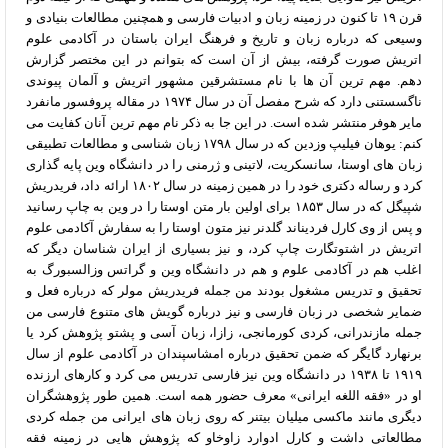
قرن ۱۹ تا کنون در زمینه زبان و ادبیات فارسی و همچنین مطالعات بنیادی و
وسیعی که درباره زبان و تاریخ و فرهنگ ایران باستان در آکادمی علوم
اتریش صورت گرفته، بیش از آن است که بتوانم در این مختصر گزارش
دهم. مهم ترین آن ها با نام مستشرقین مشهور اتریش و آلمان پیوندی
ناگسستنی دارد که شرح مفصل آن در سال ۱۹۷۴ در مقاله پروفسور مانفرد
مایر هوفر منتشر شده است. در این جا به ذکر نام مهم ترین آنان کفایت می
کنم: یوهان فیلیپ وزدین که در سال ۱۷۹۸ زبان شناسی و مطالعات تطبیقی
زبان های اوستا، سانسکریت، لاتینی و ژرمنی را در دانشگاه وین پایه گذاری
کرد و رساله دکتری خود را در همین زمینه در سال ۱۸۰۲ ارائه داد، فریدریش
شپیگل که در سال ۱۸۵۳ برای اولین بار متن اوستا را در وین به چاپ رسانید
و پس از وی کارل فردیناند گلدنر نیز متون اوستا را به سفارش آکادمی علوم
اتریش در اشتوتگارت چاپ کرد، و نیز بسیاری از ایران شناسان دیگر که
اغلب هم در آکادمی علوم و هم در دانشگاه وین و گراتس وزالسبورگ به
تحقیق و تدریس مشغول بودند من جمله فریدریش مولر که درباره فعل و
ضمایر شخصی در زبان فارسی و نیز درباره گویش های متنوع فارسی من
جمله مازندرانی، کردی کورمانجی، زازا، زبان آسی و پشتو پژوهش کرد یا
برنهارد گایگر که ضمن تحقیق درباره امشاسپندان در آکادمی علوم از سال
۱۹۱۹ تا ۱۹۳۸ در دانشگاه وین نیز فارسی تدریس می کرد و کارهای ارزنده
او در «فقه اللغه ایرانی» معرف حضور همه است. همین طور پژوهشگران
دیگری مانند ماکسی میلیان بیتنر که روی زبان های ایرانی من جمله کردی
مطالعاتی داشت و کارل ادوارد زاوخاو که پژوهش هایی در زمینه فقه