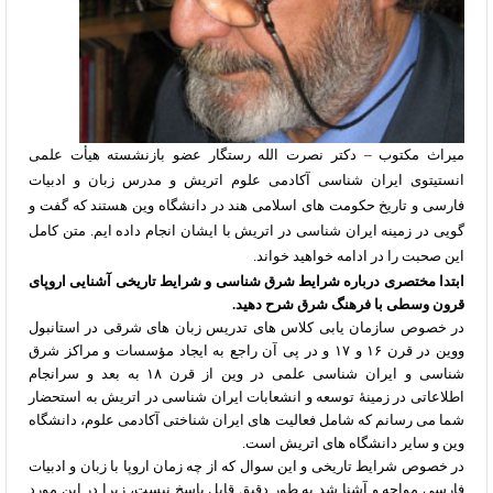
میراث مکتوب – دکتر نصرت الله رستگار عضو بازنشسته هیأت علمی
انستیتوی ایران شناسی آکادمی علوم اتریش و مدرس زبان و ادبیات
فارسی و تاریخ حکومت های اسلامی هند در دانشگاه وین هستند که گفت و
گویی در زمینه ایران شناسی در اتریش با ایشان انجام داده ایم. متن کامل
این صحبت را در ادامه خواهید خواند.
ابتدا مختصری درباره شرایط شرق شناسی و شرایط تاریخی آشنایی اروپای
قرون وسطی با فرهنگ شرق شرح دهید.
در خصوص سازمان یابی کلاس های تدریس زبان های شرقی در استانبول
ووین در قرن ۱۶ و ۱۷ و در پی آن راجع به ایجاد مؤسسات و مراکز شرق
شناسی و ایران شناسی علمی در وین از قرن ۱۸ به بعد و سرانجام
اطلاعاتی در زمینۀ توسعه و انشعابات ایران شناسی در اتریش به استحضار
شما می رسانم که شامل فعالیت های ایران شناختی آکادمی علوم، دانشگاه
وین و سایر دانشگاه های اتریش است.
در خصوص شرایط تاریخی و این سوال که از چه زمان اروپا با زبان و ادبیات
فارسی مواجه و آشنا شد به طور دقیق قابل پاسخ نیست، زیرا در این مورد