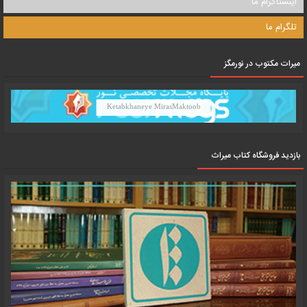
اینستاگرام ما
تلگرام ما
میرات مکتوب در نورمگز
Ketabkhaneye MirasMaktoob
بازدید فروشگاه کتاب میراث