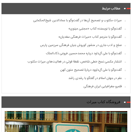
مطالب مرتبط
میراث مکتوب و تصحیح آن‌ها در گفت‌وگو با عمادالدین شیخ‌الحکمایی
گفت‌وگو با نویسنده کتاب «مجتبی مینوی»
گفت‌وگو با مترجم کتاب «میراث فرهنگی سغدیان»
صلح و ادب جاری در منشور کوروش بنیان فرهنگی سرزمین پارس
گفت‌وگو با علی آل‌داود درباره محمدحسین فروغی ذکاءالملک
انتشار عکسی نسخ خطی شاخص، نقطۀ قوتی در فعالیت‌های میراث مکتوب
گفت‌وگو با علی آل‌داوود دربارۀ تصحیح متون کهن
علم در جهان اسلام در گفتگو با رشدی راشد
قلمرو جغرافیایی ایران فرهنگی
فروشگاه کتاب میراث