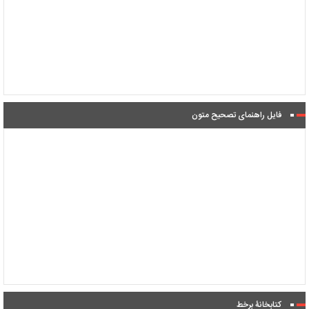
فایل راهنمای تصحیح متون
کتابخانۀ برخط