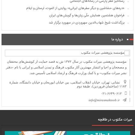
رستاخیز شعر پارسی در رسانه‌های اجتماعی
«دره‌های حشاشین و دیگر سفرهای ایرانی»؛ روایتی از الموت، لرستان و ایلام
فراخوان هشتمین همایش ملّی زبان‌ها و گویش‌های ایران
بزرگداشت شیخ شهاب‌الدین سهروردی در سهرورد برگزار شد
درباره ما
مؤسسه پژوهشی میراث مكتوب در سال ۱۳۷۲ ش به قصد حمایت از كوشش‌های محققان
و مصححان و احیا و انتشار مهمترین آثار مكتوب فرهنگ و تمدن اسلامی و ایرانی با نام «دفتر
نشر میراث مكتوب» و با كمك وزارت فرهنگ و ارشاد اسلامی تأسیس شد.
نشانی: تهران، خیابان انقلاب اسلامی، بین خیابان ابوریحان و خیابان دانشگاه، شمارۀ
۱۱۸۲ (ساختمان فروردین)، طبقۀ دوم
۰۲۱-۶۶۴۹۰۶۱۲
info@mirasmaktoob.ir
میرات مکتوب در طاقچه