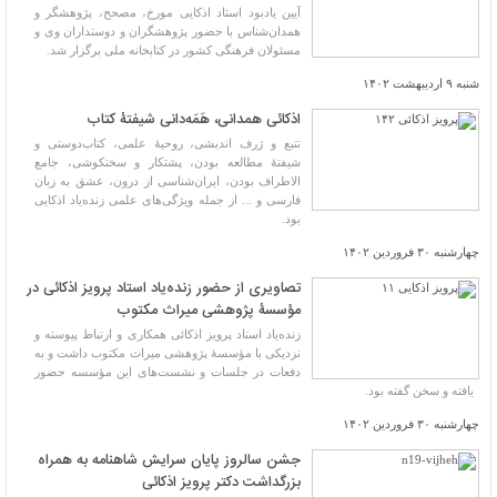
آیین یادبود استاد اذکایی مورخ، مصحح، پژوهشگر و
همدان‌شناس با حضور پژوهشگران و دوستداران وی و
مسئولان فرهنگی کشور در کتابخانه ملی برگزار شد.
شنبه ۹ اردیبهشت ۱۴۰۲
اذکائی همدانی، هَمَه‌دانی شیفتۀ کتاب
تتبع و ژرف اندیشی، روحیۀ علمی، کتاب‌دوستی و
شیفتۀ مطالعه بودن، پشتکار و سختکوشی، جامع
الاطراف بودن، ایران‌شناسی از درون، عشق به زبان
فارسی و ... از جمله ویژگی‌های علمی زنده‌یاد اذکایی
بود.
چهارشنبه ۳۰ فروردین ۱۴۰۲
تصاویری از حضور زنده‌یاد استاد پرویز اذکائی در
مؤسسۀ پژوهشی میراث مکتوب
زنده‌یاد استاد پرویز اذکائی همکاری و ارتباط پیوسته و
نزدیکی با مؤسسۀ پژوهشی میراث مکتوب داشت و به
دفعات در جلسات و نشست‌های این مؤسسه حضور
یافته و سخن گفته بود.
چهارشنبه ۳۰ فروردین ۱۴۰۲
جشن سالروز پایان سرایش شاهنامه به همراه
بزرگداشت دکتر پرویز اذکائی