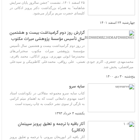
۲۵ اسفند ۱۴۰۱، نشست "جشن سالروز پایان سرایش
شاهنامه" به همراه بزرگداشت دکتر پرویز اذکائی در
کلیسای حضرت مریم برگزار می‌شود.
چهارشنبه ۲۴ اسفند ۱۴۰۱
گزارش روز دوم گرامیداشت بیست و هشتمین
سال تأسیس مؤسسۀ پژوهشی میراث مکتوب
در روز دوم گرامیداشت بیست و هشتمین سال تأسیس
مؤسسۀ پژوهشی میراث مکتوب سخنرانی‌های
محمدرضا ابوئی مهریزی، پرویز اذکائی، محمد باقری،
محمدمهدی جعفری، اکرم جودی نعمتی، علی رواقی، محمدعلی کاظم‌بیکی و سیدعلی
میرافضلی، پخش شد.
پنج‌شنبه ۳۰ دی ۱۴۰۰
سایه سرو
کتاب سایه سرو مجموعه مقالاتی در نکوداشت استاد
احمد مهدوی دامغانی است که به اهتمام میثم کرامی
به تازگی از سوی نشر حکمت به چاپ رسیده است
یکشنبه ۴ خرداد ۱۳۹۳
آثار باقیه با ترجمه و تعلیق پرویز سپیتمان
(اذکائی)
آثار باقیه اثر ابوریحان بیرونی با ترجمه و تعلیق پرویز