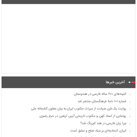
آخرین خبرها
کتیبه‌های ۶۰۰ ساله فارسی در هندوستان
شماره ۱۰۱ نامۀ فرهنگستان منتشر شد
روایت یک قرن صیانت از میراث مکتوب ایران به بیان معاون کتابخانه ملی
رونمایی از اسناد کهن و مکتوب تاریخی آیین اربعین در حرم رضوی
چرا زبان فارسی در هند کم‌رنگ شد؟
ایران، اتحادیه‌ای بر بنیاد صلح و عشق است