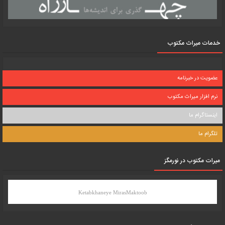
خدمات میراث مکتوب
عضویت در خبرنامه
نرم افزار میراث مکتوب
اینستاگرام ما
تلگرام ما
میرات مکتوب در نورمگز
Ketabkhaneye MirasMaktoob