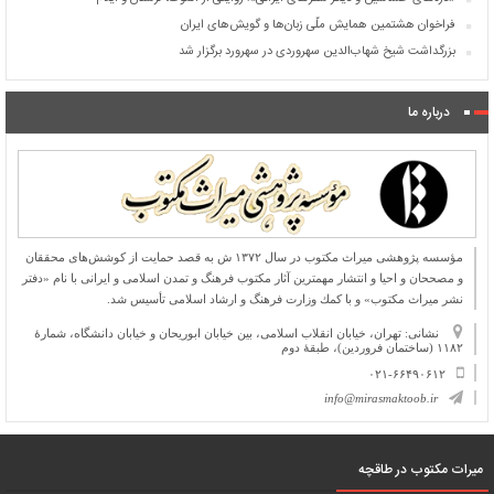
فراخوان هشتمین همایش ملّی زبان‌ها و گویش‌های ایران
بزرگداشت شیخ شهاب‌الدین سهروردی در سهرورد برگزار شد
درباره ما
مؤسسه پژوهشی میراث مكتوب در سال ۱۳۷۲ ش به قصد حمایت از كوشش‌های محققان
و مصححان و احیا و انتشار مهمترین آثار مكتوب فرهنگ و تمدن اسلامی و ایرانی با نام «دفتر
نشر میراث مكتوب» و با كمك وزارت فرهنگ و ارشاد اسلامی تأسیس شد.
نشانی: تهران، خیابان انقلاب اسلامی، بین خیابان ابوریحان و خیابان دانشگاه، شمارۀ
۱۱۸۲ (ساختمان فروردین)، طبقۀ دوم
۰۲۱-۶۶۴۹۰۶۱۲
info@mirasmaktoob.ir
میرات مکتوب در طاقچه