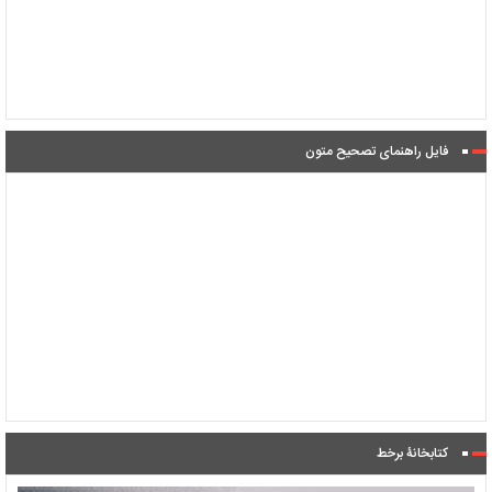
فایل راهنمای تصحیح متون
کتابخانۀ برخط