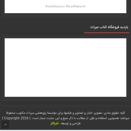
Ketabkhaneye MirasMaktoob
بازدید فروشگاه کتاب میراث
کلیه حقوق مادی، معنوی، اخبار و تصاویر و فیلمها برای مؤسسۀ پژوهشی میراث مکتوب محفوظ
میباشد؛ همچنین استفاده و نقل، از مطالب با ذکر منبع و این سایت مجاز است. | Copyright 2026 |
طراحی و توسعه :
اجراکار