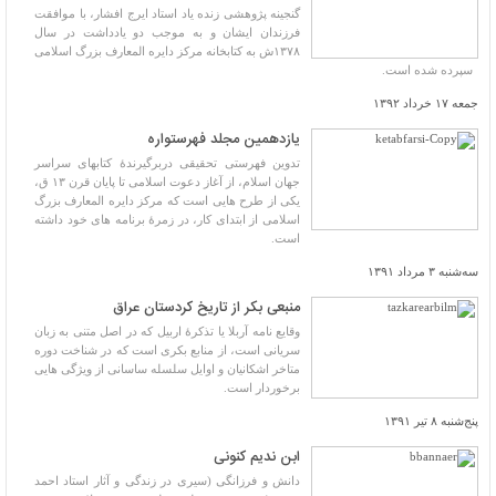
گنجینه پژوهشی زنده یاد استاد ایرج افشار، با موافقت
فرزندان ایشان و به موجب دو یادداشت در سال
۱۳۷۸ش به کتابخانه مرکز دایره المعارف بزرگ اسلامی
سپرده شده است.
جمعه ۱۷ خرداد ۱۳۹۲
یازدهمین مجلد فهرستواره
تدوین فهرستی تحقیقی دربرگیرندۀ کتابهای سراسر
جهان اسلام، از آغاز دعوت اسلامی تا پایان قرن ۱۳ ق،
یکی از طرح هایی است که مرکز دایره المعارف بزرگ
اسلامی از ابتدای کار، در زمرۀ برنامه های خود داشته
است.
سه‌شنبه ۳ مرداد ۱۳۹۱
منبعی بکر از تاریخ کردستان عراق
وقایع نامه آربلا یا تذکرۀ اربیل که در اصل متنی به زبان
سریانی است، از منابع بکری است که در شناخت دوره
متاخر اشکانیان و اوایل سلسله ساسانی از ویژگی هایی
برخوردار است.
پنج‌شنبه ۸ تیر ۱۳۹۱
ابن ندیم کنونی
دانش و فرزانگی (سیری در زندگی و آثار استاد احمد