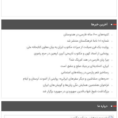
آخرین خبرها
کتیبه‌های ۶۰۰ ساله فارسی در هندوستان
شماره ۱۰۱ نامۀ فرهنگستان منتشر شد
روایت یک قرن صیانت از میراث مکتوب ایران به بیان معاون کتابخانه ملی
رونمایی از اسناد کهن و مکتوب تاریخی آیین اربعین در حرم رضوی
چرا زبان فارسی در هند کم‌رنگ شد؟
ایران، اتحادیه‌ای بر بنیاد صلح و عشق است
رستاخیز شعر پارسی در رسانه‌های اجتماعی
«دره‌های حشاشین و دیگر سفرهای ایرانی»؛ روایتی از الموت، لرستان و ایلام
فراخوان هشتمین همایش ملّی زبان‌ها و گویش‌های ایران
بزرگداشت شیخ شهاب‌الدین سهروردی در سهرورد برگزار شد
درباره ما