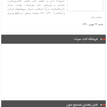
منزوی)؛ تدین و تنظیم علی رفیعی علامرودشتی؛
مقدمه و ویرایش علی بهرامیان؛ تهران: مرکز
دایره‌المعارف بزرگ اسلامی (مرکز پژوهشهای ایرانی
و اسلامی)؛ ۱۳۹۰؛ ۱۷۶ صفحه مصوّر؛ در قطع وزیری
منتشر شد.
شنبه ۲۲ بهمن ۱۳۹۰
فروشگاه کتاب میراث
فایل راهنمای تصحیح متون