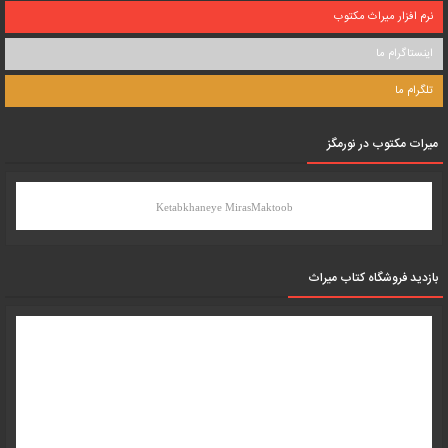
نرم افزار میراث مکتوب
اینستاگرام ما
تلگرام ما
میرات مکتوب در نورمگز
Ketabkhaneye MirasMaktoob
بازدید فروشگاه کتاب میراث