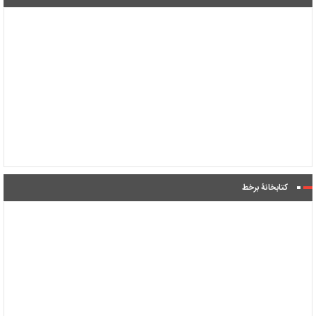
کتابخانۀ برخط