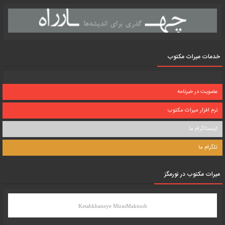
خدمات میراث مکتوب
عضویت در خبرنامه
نرم افزار میراث مکتوب
اینستاگرام ما
تلگرام ما
میرات مکتوب در نورمگز
Ketabkhaneye MirasMaktoob