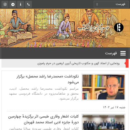
فهرست
رونمایی از اسناد کهن و مکتوب تاریخی آیین اربعین در حرم رضوی
نکوداشت «محمدرضا راشد محصل» برگزار
می‌شود
مراسم نکوداشت محمدرضا راشد محصل، ادیب،
محقق و شاهنامه‌پژوه در دانشگاه فردوسی مشهد
برگزار می‌شود.
شنبه ۱۷ تیر ۱۴۰۲
کلیات اشعار وقاری طبسی اثر برگزیدهٔ چهارمین
دورۀ جایزه ادبی استاد محمد قهرمان
کلیات اشعار وقاری طبسی سرودۀ مولانا محمدامین