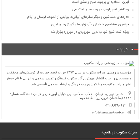
ایران، اتحادیه‌ای بر بنیاد صلح و عشق است
رستاخیز شعر پارسی در رسانه‌های اجتماعی
«دره‌های حشاشین و دیگر سفرهای ایرانی»؛ روایتی از الموت، لرستان و ایلام
فراخوان هشتمین همایش ملّی زبان‌ها و گویش‌های ایران
بزرگداشت شیخ شهاب‌الدین سهروردی در سهرورد برگزار شد
درباره ما
مؤسسه پژوهشی میراث مكتوب در سال ۱۳۷۲ ش به قصد حمایت از كوشش‌های محققان
و مصححان و احیا و انتشار مهمترین آثار مكتوب فرهنگ و تمدن اسلامی و ایرانی با نام «دفتر
نشر میراث مكتوب» و با كمك وزارت فرهنگ و ارشاد اسلامی تأسیس شد.
نشانی: تهران، خیابان انقلاب اسلامی، بین خیابان ابوریحان و خیابان دانشگاه، شمارۀ
۱۱۸۲ (ساختمان فروردین)، طبقۀ دوم
۰۲۱-۶۶۴۹۰۶۱۲
info@mirasmaktoob.ir
میرات مکتوب در طاقچه