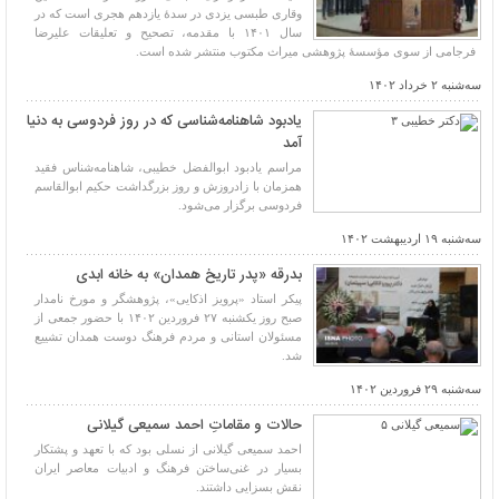
وقاری طبسی یزدی در سدۀ یازدهم هجری است که در
سال ۱۴۰۱ با مقدمه، تصحیح و تعلیقات علیرضا
فرجامی از سوی مؤسسۀ پژوهشی میراث مکتوب منتشر شده است.
سه‌شنبه ۲ خرداد ۱۴۰۲
یادبود شاهنامه‌شناسی که در روز فردوسی به دنیا
آمد
مراسم یادبود ابوالفضل خطیبی، شاهنامه‌شناس فقید
همزمان با زادروزش و روز بزرگداشت حکیم ابوالقاسم
فردوسی برگزار می‌شود.
سه‌شنبه ۱۹ اردیبهشت ۱۴۰۲
بدرقه «پدر تاریخ همدان» به خانه ابدی
پیکر استاد «پرویز اذکایی»، پژوهشگر و مورخ نامدار
صبح روز یکشنبه ۲۷ فروردین ۱۴۰۲ با حضور جمعی از
مسئولان استانی و مردم فرهنگ دوست همدان تشییع
شد.
سه‌شنبه ۲۹ فروردین ۱۴۰۲
حالات و مقاماتِ احمد سمیعی گیلانی
احمد سمیعی گیلانی از نسلی بود که با تعهد و پشتکار
بسیار در غنی‌ساختن فرهنگ و ادبیات معاصر ایران
نقش بسزایی داشتند.