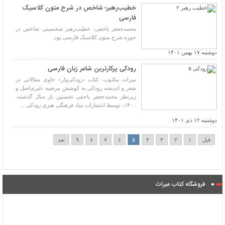
خطیب‌رهبر؛ شاخص در شرح متون کلاسیک
فارسی
محمدجعفر یاحقی: خطیب‌رهبر شخصیتی شاخص در
حوزه شرح متون کلاسیک فارسی بود.
دوشنبه ۱۷ بهمن ۱۴۰۱
رودکی پرکارترین شاعر زبان فارسی
میراث مکتوب- کتاب «رودکی‌وار» حاوی مقالاتی در
شعر و اندیشه رودکی به کوشش مرضیه دلیری‌اصل و
زیرنظر محمدجعفر یاحقی نخستین بار سال گذشته،
۱۴۰۰، توسط انتشارات بنیاد فرهنگی هنری رودکی ...
دوشنبه ۱۲ دی ۱۴۰۱
قبل
۱
۲
۳
۴
۵
۶
۷
۸
۹
بعد
فروشگاه کتاب میراث