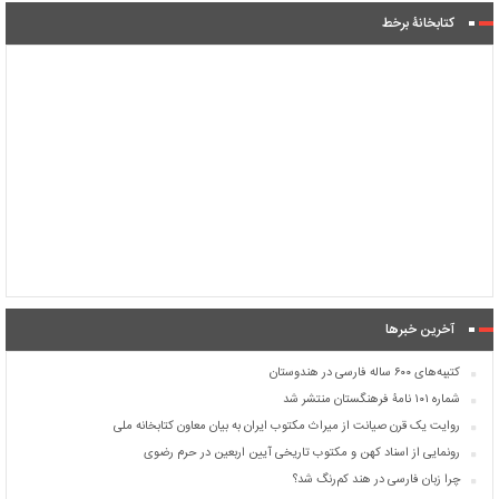
کتابخانۀ برخط
آخرین خبرها
کتیبه‌های ۶۰۰ ساله فارسی در هندوستان
شماره ۱۰۱ نامۀ فرهنگستان منتشر شد
روایت یک قرن صیانت از میراث مکتوب ایران به بیان معاون کتابخانه ملی
رونمایی از اسناد کهن و مکتوب تاریخی آیین اربعین در حرم رضوی
چرا زبان فارسی در هند کم‌رنگ شد؟