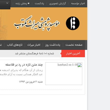
اخبار مؤسسه
گزارش تصویری
پادکست‌
■ پخش زنده
صفحه نخست
یادداشت روز
اخبار میراث
تازه‌های کتاب
نش
آخرین اخبار
شماره ۱۰۱ نامۀ فرهنگستان منتشر شد
چند متن تازه در رد بر فلاسفه
زیدیان از آن هنگام که پذیرای اندیشه
عبد الجبّار همدانی نسبت به آرای فلاسف
شنبه ۲ فروردین ۱۳۹۳