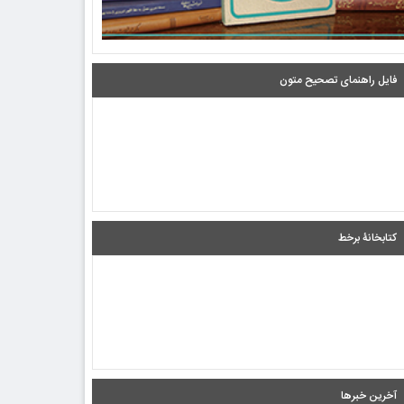
فایل راهنمای تصحیح متون
کتابخانۀ برخط
آخرین خبرها