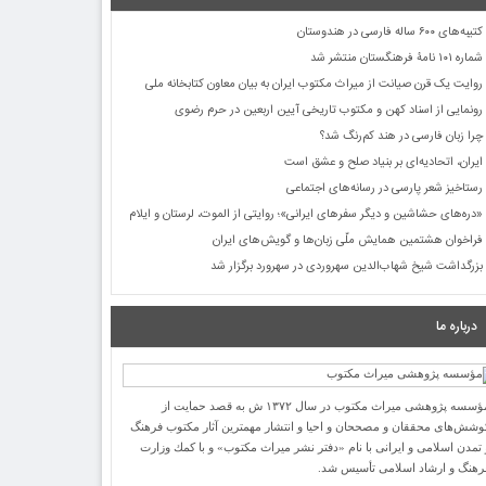
کتیبه‌های ۶۰۰ ساله فارسی در هندوستان
شماره ۱۰۱ نامۀ فرهنگستان منتشر شد
روایت یک قرن صیانت از میراث مکتوب ایران به بیان معاون کتابخانه ملی
رونمایی از اسناد کهن و مکتوب تاریخی آیین اربعین در حرم رضوی
چرا زبان فارسی در هند کم‌رنگ شد؟
ایران، اتحادیه‌ای بر بنیاد صلح و عشق است
رستاخیز شعر پارسی در رسانه‌های اجتماعی
«دره‌های حشاشین و دیگر سفرهای ایرانی»؛ روایتی از الموت، لرستان و ایلام
فراخوان هشتمین همایش ملّی زبان‌ها و گویش‌های ایران
بزرگداشت شیخ شهاب‌الدین سهروردی در سهرورد برگزار شد
درباره ما
مؤسسه پژوهشی میراث مكتوب در سال ۱۳۷۲ ش به قصد حمایت از
وشش‌های محققان و مصححان و احیا و انتشار مهمترین آثار مكتوب فرهنگ
 تمدن اسلامی و ایرانی با نام «دفتر نشر میراث مكتوب» و با كمك وزارت
رهنگ و ارشاد اسلامی تأسیس شد.