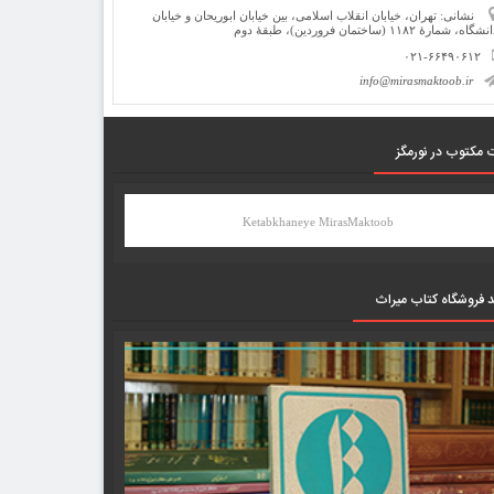
نشانی: تهران، خیابان انقلاب اسلامی، بین خیابان ابوریحان و خیابان
شگاه، شمارۀ ۱۱۸۲ (ساختمان فروردین)، طبقۀ دوم
۰۲۱-۶۶۴۹۰۶۱۲
info@mirasmaktoob.ir
 مکتوب در نورمگز
Ketabkhaneye MirasMaktoob
د فروشگاه کتاب میراث