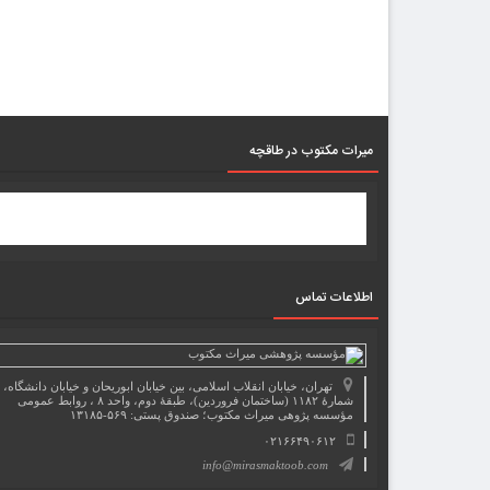
میرات مکتوب در طاقچه
اطلاعات تماس
تهران، خیابان انقلاب اسلامی، بین خیابان ابوریحان و خیابان دانشگاه،
شمارۀ ۱۱۸۲ (ساختمان فروردین)، طبقۀ دوم، واحد ۸ ، روابط عمومی
مؤسسه پژوهی میراث مکتوب؛ صندوق پستی: ۵۶۹-۱۳۱۸۵
۰۲۱۶۶۴۹۰۶۱۲
info@mirasmaktoob.com