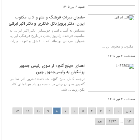
شنبه ۶ تیر ۱۴۰۵
حامیان میراثِ فرهنگ و علم و ادب مکتوب
ایران: دکتر پرویز ناتل خانلری و دکتر اکبر ایرانی
پیشکش به آستان استادِ خویشکار دکتر اکبر ایرانی به
مناسبت فرخنده زادروز ایشان در تاریخ فرهنگی ایران،
همواره مردانی بوده‌اند که با عشق و تعهد، میراث
مکتوب و معنوی این ...
سه‌شنبه ۲ تیر ۱۴۰۵
اهدای «پنج گنج» از سوی رئیس جمهور
پزشکیان به رئیس‌جمهور چین
ترجمه کامل «پنج گنج» شناخته‌شده‌ترین اثر نظامی
گنجوی به زبان چینی در حاشیه رویداد بین‌المللی کتاب
پکن رونمایی‌ شد.
سه‌شنبه ۲ تیر ۱۴۰۵
قبل
۱
۲
۳
۴
۵
۶
۷
۸
۹
۱۰
۱۱
۱۲
۱۳
...
۱۳۹۴
بعد