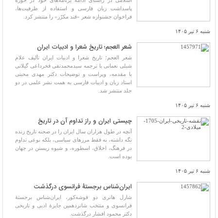
اسلامی در راستای ادامه برنامه‌های خود در حوزه
پاسداشت زبان فارسی و استفاده از ظرفیت‌ها،
فراخوان جشنواره شعر «قند مکرّر» را منتشر کرد.
شنبه ۶ تیر ۱۴۰۵
شعر العجم؛ تاریخ شعرا و ادبیات ایران
شعر العجم؛ تاریخ شعرا و ادبیات ایران تألیف علام
شبلی نعمانی با ترجمه سیدمحمدتقی فخرداعی گیلانی
با مقدمه، ویراست و توضیحات دکتر مهدی محبتی
استاد زبان و ادبیات فارسی به همت نشر علمی در دو
جلد منتشر شد.
شنبه ۶ تیر ۱۴۰۵
چیستی ایران و راز تداوم آن در تاریخ
آنچه در طول هزاران سال ایران را در صحنه تاریخ زنده
نگه داشته، نه فقط مرزهای سیاسی، بلکه نوعی تداوم
در فرهنگ، اخلاق، اسطوره، و شیوه زیستن در جهان
بوده است.
شنبه ۶ تیر ۱۴۰۵
ایران‌شناس برجستۀ فرانسوی درگذشت
شارل هانری دو فوشه‌کور، ایران‌شناس برجستۀ
فرانسوی و منتخب شانزدهمین جایزۀ ادبی و تاریخی
دکتر محمود افشار درگذشت.