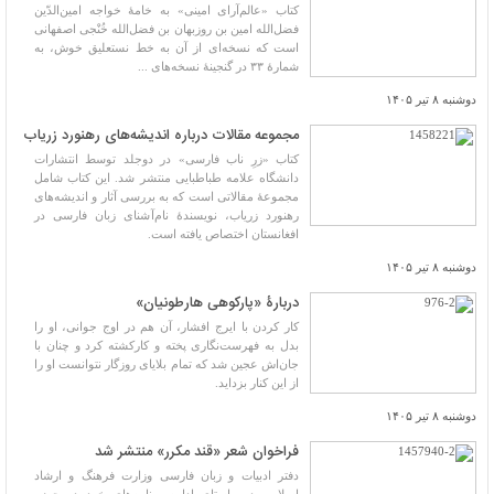
کتاب «عالم‌آرای امینی» به خامۀ خواجه امین‌الدّین
فضل‌الله امین بن روزبهان بن فضل‌الله خُنْجی اصفهانی
است که نسخه‌ای از آن به خط نستعلیق خوش، به
شمارۀ ٣٣ در گنجینۀ نسخه‌های ...
دوشنبه ۸ تیر ۱۴۰۵
مجموعه مقالات درباره اندیشه‌های رهنورد زریاب
کتاب «زرِ ناب فارسی» در دوجلد توسط انتشارات
دانشگاه علامه طباطبایی منتشر شد. این کتاب شامل
مجموعۀ مقالاتی است که به بررسی آثار و اندیشه‌های
رهنورد زریاب، نویسندۀ نام‌آشنای زبان فارسی در
افغانستان اختصاص یافته است.
دوشنبه ۸ تیر ۱۴۰۵
دربارۀ «پارکوهی هارطونیان»
کار کردن با ایرج افشار، آن هم در اوج جوانی، او را
بدل به فهرست‌نگاری پخته و کارکشته کرد و چنان با
جان‌اش عجین شد که تمام بلایای روزگار نتوانست او را
از این کنار بزداید.
دوشنبه ۸ تیر ۱۴۰۵
فراخوان شعر «قند مکرر» منتشر شد
دفتر ادبیات و زبان فارسی وزارت فرهنگ و ارشاد