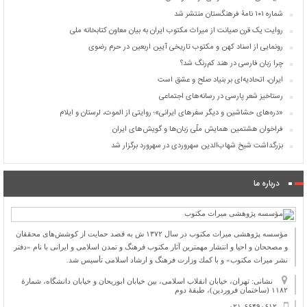
شماره ۱۰۱ نامۀ فرهنگستان منتشر شد
روایت یک قرن صیانت از میراث مکتوب ایران به بیان معاون کتابخانه ملی
رونمایی از اسناد کهن و مکتوب تاریخی آیین اربعین در حرم رضوی
چرا زبان فارسی در هند کم‌رنگ شد؟
ایران، اتحادیه‌ای بر بنیاد صلح و عشق است
رستاخیز شعر پارسی در رسانه‌های اجتماعی
«دره‌های حشاشین و دیگر سفرهای ایرانی»؛ روایتی از الموت، لرستان و ایلام
فراخوان هشتمین همایش ملّی زبان‌ها و گویش‌های ایران
بزرگداشت شیخ شهاب‌الدین سهروردی در سهرورد برگزار شد
درباره ما
مؤسسه پژوهشی میراث مكتوب در سال ۱۳۷۲ ش به قصد حمایت از كوشش‌های محققان
و مصححان و احیا و انتشار مهمترین آثار مكتوب فرهنگ و تمدن اسلامی و ایرانی با نام «دفتر
نشر میراث مكتوب» و با كمك وزارت فرهنگ و ارشاد اسلامی تأسیس شد.
نشانی: تهران، خیابان انقلاب اسلامی، بین خیابان ابوریحان و خیابان دانشگاه، شمارۀ
۱۱۸۲ (ساختمان فروردین)، طبقۀ دوم
۰۲۱-۶۶۴۹۰۶۱۲