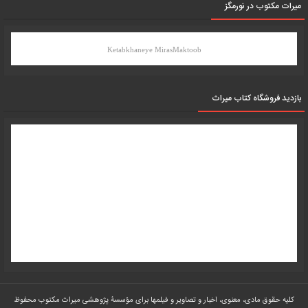
میرات مکتوب در نورمگز
Ketabkhaneye MirasMaktoob
بازدید فروشگاه کتاب میراث
کلیه حقوق مادی، معنوی، اخبار و تصاویر و فیلمها برای مؤسسۀ پژوهشی میراث مکتوب محفوظ