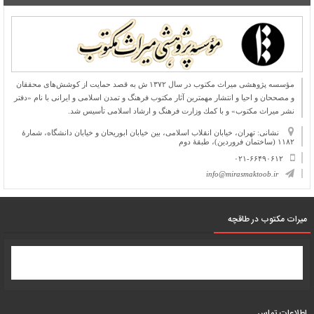
مؤسسه پژوهشی میراث مكتوب در سال ۱۳۷۲ ش به قصد حمایت از كوشش‌های محققان
و مصححان و احیا و انتشار مهمترین آثار مكتوب فرهنگ و تمدن اسلامی و ایرانی با نام «دفتر
نشر میراث مكتوب» و با كمك وزارت فرهنگ و ارشاد اسلامی تأسیس شد.
نشانی: تهران، خیابان انقلاب اسلامی، بین خیابان ابوریحان و خیابان دانشگاه، شمارۀ
۱۱۸۲ (ساختمان فروردین)، طبقۀ دوم
۰۲۱-۶۶۴۹۰۶۱۲
info@mirasmaktoob.ir
میرات مکتوب در طاقچه
اطلاعات تماس