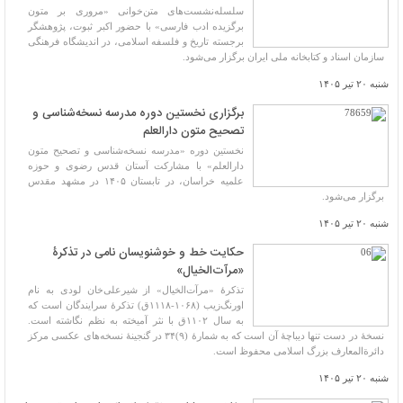
سلسله‌نشست‌های متن‌خوانی «مروری بر متون
برگزیده ادب فارسی» با حضور اکبر ثبوت، پژوهشگر
برجسته تاریخ و فلسفه اسلامی، در اندیشگاه فرهنگی
سازمان اسناد و کتابخانه ملی ایران برگزار می‌شود.
شنبه ۲۰ تیر ۱۴۰۵
برگزاری نخستین دوره مدرسه نسخه‌شناسی و
تصحیح متون دارالعلم
نخستین دوره «مدرسه نسخه‌شناسی و تصحیح متون
دارالعلم» با مشارکت آستان قدس رضوی و حوزه
علمیه خراسان، در تابستان ۱۴۰۵ در مشهد مقدس
برگزار می‌شود.
شنبه ۲۰ تیر ۱۴۰۵
حکایت خط و خوشنویسان نامی در تذکرۀ
«مرآت‌الخیال»
تذکرۀ «مرآت‌الخیال» از شیرعلی‌خان لودی به نام
اورنگ‌زیب (١٠۶٨-١١١٨ق) تذکرۀ سرایندگان است که
به سال ١١٠٢ق با نثر آمیخته به نظم نگاشته است.
نسخۀ در دست تنها دیباچۀ آن است که به شمارۀ (٩)٣۴ در گنجینۀ نسخه‌های عکسی مرکز
دائرة‌المعارف بزرگ اسلامی محفوظ است.
شنبه ۲۰ تیر ۱۴۰۵