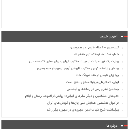
آخرین خبرها
کتیبه‌های ۶۰۰ ساله فارسی در هندوستان
شماره ۱۰۱ نامۀ فرهنگستان منتشر شد
روایت یک قرن صیانت از میراث مکتوب ایران به بیان معاون کتابخانه ملی
رونمایی از اسناد کهن و مکتوب تاریخی آیین اربعین در حرم رضوی
چرا زبان فارسی در هند کم‌رنگ شد؟
ایران، اتحادیه‌ای بر بنیاد صلح و عشق است
رستاخیز شعر پارسی در رسانه‌های اجتماعی
«دره‌های حشاشین و دیگر سفرهای ایرانی»؛ روایتی از الموت، لرستان و ایلام
فراخوان هشتمین همایش ملّی زبان‌ها و گویش‌های ایران
بزرگداشت شیخ شهاب‌الدین سهروردی در سهرورد برگزار شد
درباره ما