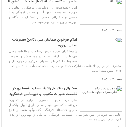
مفاخر و مشاهیر؛ نقطه اتصال ملت‌ها و تمدن‌ها
آیین «پاسداشت روز دیپلماسی فرهنگی و تعامل با
جهان»، به همت انجمن آثار و مفاخر فرهنگی و با
حضور و سخنرانی جمعی از استادان دانشگاه و
چهره‌های بین‌المللی، چهارشنبه دهم ...
شنبه ۲۰ تیر ۱۴۰۵
اعلام فراخوان همایش ملی «تاریخ مطبوعات
محلی ایران»
پژوهشگران حوزه تاریخ، رسانه و مطالعات محلی
می‌توانند با ارائه مقاله درباره نقش و تحولات
مطبوعات استان‌های اصفهان، مرکزی و چهارمحال و
بختیاری، در این رویداد علمی مشارکت کنند؛ مهلت ارسال چکیده مقالات تا ۳۱ مردادماه
۱۴۰۵ تعیین شده است.
شنبه ۲۰ تیر ۱۴۰۵
سخنرانی دکتر علی‌اشرف مجتهد شبستری در
نشست «میراث مکتوب و دیپلماسی فرهنگی»
علی‌اشرف مجتهد شبستری: بسیاری از کشورها
دریافته‌اند که نفوذ پایدار نه از طریق اجبار، بلکه از
طریق جاذبه‌های فرهنگی، گفت‌وگو، تعامل و اقناع
حاصل می‌شود. در چنین شرایطی، «دیپلماسی فرهنگی» به یکی از مهم‌ترین ابزارهای
قدرت نرم تبدیل شده است.