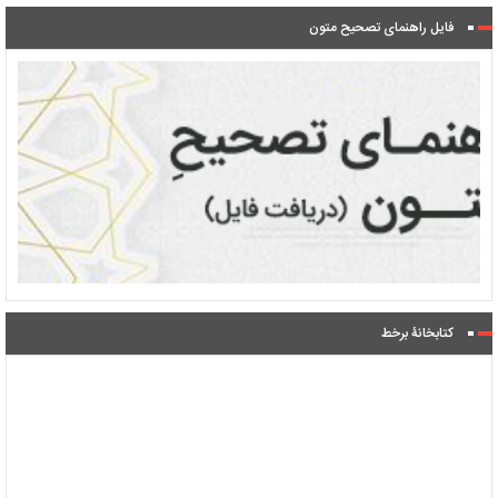
فایل راهنمای تصحیح متون
کتابخانۀ برخط