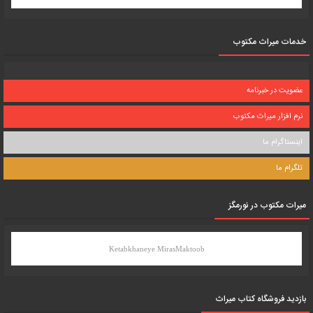
خدمات میراث مکتوب
عضویت در خبرنامه
نرم افزار میراث مکتوب
اینستاگرام ما
تلگرام ما
میرات مکتوب در نورمگز
Ketabkhaneye MirasMaktoob
بازدید فروشگاه کتاب میراث