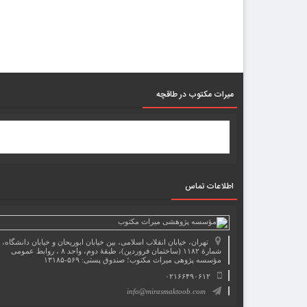
میرات مکتوب در طاقچه
اطلاعات تماس
تهران، خیابان انقلاب اسلامی، بین خیابان ابوریحان و خیابان دانشگاه،
شمارۀ ۱۱۸۲ (ساختمان فروردین)، طبقۀ دوم، واحد ۸ ، روابط عمومی
مؤسسه پژوهی میراث مکتوب؛ صندوق پستی: ۵۶۹-۱۳۱۸۵
۰۲۱۶۶۴۹۰۶۱۲
info@mirasmaktoob.com