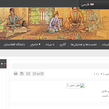
فارسی
ریات
نشست‌ها و همایش‌ها
گالری
با میراث
♥ حامیان
دانشگاه افغانستان
پ
و تلاش
ن است.