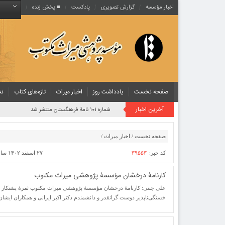
اخبار مؤسسه
گزارش تصویری
پادکست‌
■ پخش زنده
صفحه نخست
یادداشت روز
اخبار میراث
تازه‌های کتاب
نش
آخرین اخبار
شماره ۱۰۱ نامۀ فرهنگستان منتشر شد
صفحه نخست
/
اخبار میراث
/
کد خبر:
۳۹۵۵۳
۲۷ اسفند ۱۴۰۲ ساعت [ ۱۱:۰۴ ]
کارنامهٔ درخشان مؤسسهٔ پژوهشی میراث مکتوب
علی جنتی: کارنامهٔ درخشان مؤسسهٔ پژوهشی میراث مکتوب ثمرهٔ پشتکار 
خستگی‌ناپذیر دوست گرانقدر و دانشمندم دکتر اکبر ایرانی و همکاران ایشا