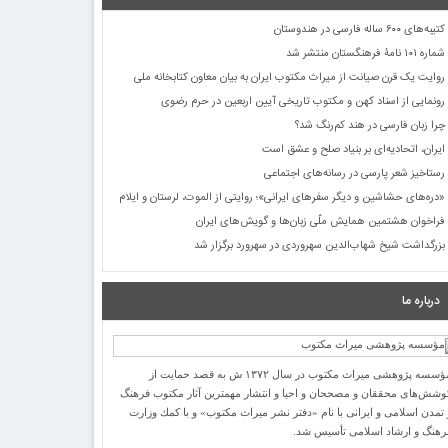
کتیبه‌های ۶۰۰ ساله فارسی در هندوستان
شماره ۱۰۱ نامۀ فرهنگستان منتشر شد
روایت یک قرن صیانت از میراث مکتوب ایران به بیان معاون کتابخانه ملی
رونمایی از اسناد کهن و مکتوب تاریخی آیین اربعین در حرم رضوی
چرا زبان فارسی در هند کم‌رنگ شد؟
ایران، اتحادیه‌ای بر بنیاد صلح و عشق است
رستاخیز شعر پارسی در رسانه‌های اجتماعی
«دره‌های حشاشین و دیگر سفرهای ایرانی»؛ روایتی از الموت، لرستان و ایلام
فراخوان هشتمین همایش ملّی زبان‌ها و گویش‌های ایران
بزرگداشت شیخ شهاب‌الدین سهروردی در سهرورد برگزار شد
درباره ما
مؤسسه پژوهشی میراث مكتوب در سال ۱۳۷۲ ش به قصد حمایت از
وشش‌های محققان و مصححان و احیا و انتشار مهمترین آثار مكتوب فرهنگ
 تمدن اسلامی و ایرانی با نام «دفتر نشر میراث مكتوب» و با كمك وزارت
رهنگ و ارشاد اسلامی تأسیس شد.