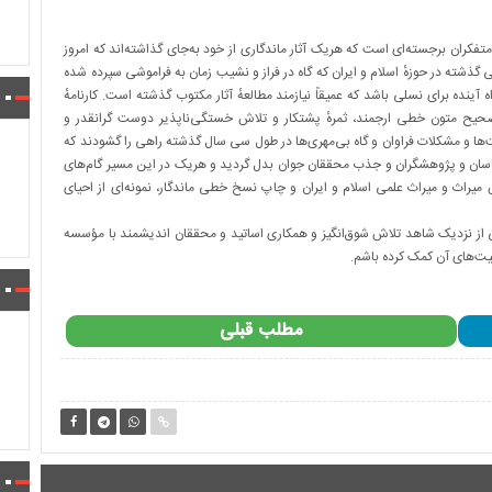
فکران برجسته‌ای است که هریک آثار ماندگاری از خود به‌جای گذاشته‌اند که امروز
گذشته در حوزهٔ اسلام و ایران که گاه در فراز و نشیب زمان به فراموشی سپرده شده
ینده برای نسلی باشد که عمیقاً نیازمند مطالعهٔ آثار مکتوب گذشته است. کارنامهٔ
یح متون خطی ارجمند، ثمرهٔ پشتکار و تلاش خستگی‌ناپذیر دوست گرانقدر و
‌ها و مشکلات فراوان و گاه بی‌مهری‌ها در طول سی سال گذشته راهی را گشودند که
‌شناسان و پژوهشگران و جذب محققان جوان بدل گردید و هریک در این مسیر گام‌های
ش میراث و میراث علمی اسلام و ایران و چاپ نسخ خطی ماندگار، نمونه‌ای از احیای
ی از نزدیک شاهد تلاش شوق‌انگیز و همکاری اساتید و محققان اندیشمند با مؤسسه
لیت‌های آن کمک کرده باشم.
مطلب قبلی