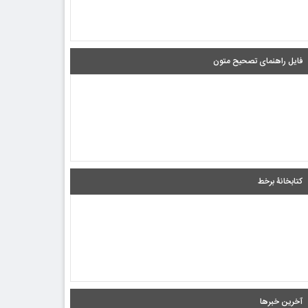
فایل راهنمای تصحیح متون
کتابخانۀ برخط
آخرین خبرها