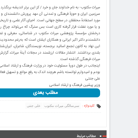
میراث مکتوب- به نام خداوند جان و خرد / کز این برتر اندیشه برنگذرد
سرزمین ایران و حوزهٔ فرهنگی و تمدنی آن مهد پرورش دانشمندان و مت
مورد استفادهٔ محققان در سطح جهانی است. احیای آثار علمی و تاریخی 
و یا مورد غفلت قرار گرفته کاری است بس سترگ که می‌تواند چراغ راه آ
درخشان مؤسسهٔ پژوهشی میراث مکتوب در شناسائی، معرفی و تصح
دانشمندم دکتر اکبر ایرانی و همکاران ایشان است که به‌رغم محدودیت
این نهاد به کانون تجمع اساتید برجسته، نویسندگان، شاعران، ایران
بلندی برداشتند. انتشار مقالات ارزشمند در مجلات آینهٔ میراث، گزار
میراث فرهنگی گذشته است.
اینجانب در طول دورهٔ مسئولیت خود در وزارت فرهنگ و ارشاد اسلام
بودم و امیدوارم توانسته باشم هرچند اندک به رفع موانع و تسهیل فعا
علی جنتی
وزیر پیشین فرهنگ و ارشاد اسلامی
مطلب بعدی
کلیدواژه :
سی‌سالگی میراث مکتوب
علی جنتی
مطالب مرتبط