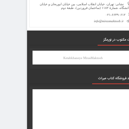
نشانی: تهران، خیابان انقلاب اسلامی، بین خیابان ابوریحان و خیابان
شگاه، شمارۀ ۱۱۸۲ (ساختمان فروردین)، طبقۀ دوم
۰۲۱-۶۶۴۹۰۶۱۲
info@mirasmaktoob.ir
 مکتوب در نورمگز
Ketabkhaneye MirasMaktoob
د فروشگاه کتاب میراث