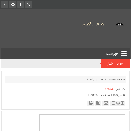
فهرست
آخرین اخبار
صفحه نخست
/
اخبار میراث
/
کد خبر:
54956
6 تیر 1405 ساعت [ 20:40 ]
پ