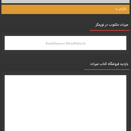
تلگرام ما
میرات مکتوب در نورمگز
Ketabkhaneye MirasMaktoob
بازدید فروشگاه کتاب میراث