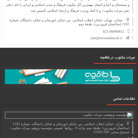
و مصححان و احیا و انتشار مهمترین آثار مكتوب فرهنگ و تمدن اسلامی و ایرانی با نام «دفتر
نشر میراث مكتوب» و با كمك وزارت فرهنگ و ارشاد اسلامی تأسیس شد.
نشانی: تهران، خیابان انقلاب اسلامی، بین خیابان ابوریحان و خیابان دانشگاه، شمارۀ
1182 (ساختمان فروردین)، طبقۀ دوم
021-66490612
info@mirasmaktoob.ir
میرات مکتوب در طاقچه
اطلاعات تماس
تهران، خیابان انقلاب اسلامی، بین خیابان ابوریحان و خیابان دانشگاه، شمارۀ 1182
(ساختمان فروردین)، طبقۀ دوم، واحد 8 ، روابط عمومی مؤسسه پژوهی میراث مکتوب؛
صندوق پستی: 569-13185