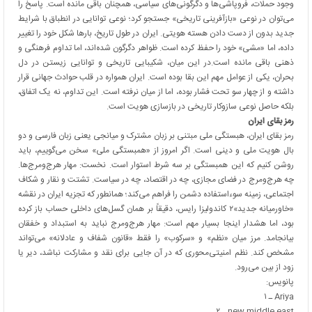
وجود حملات، فروپاشی‌ها و دگرگونی‌های سیاسی، همچنان باقی مانده است. پاسخ را
می‌توان در نوعی «بازآفرینی تاریخی» جستجو کرد؛ نوعی توانایی در انطباق با شرایط
جدید بدون از دست دادن هسته هویتی. ایران در طول تاریخ، بارها شکل خود را تغییر
داده، اما «مشی» خود را حفظ کرده است. ظواهر دگرگون شده‌اند، اما تداوم فرهنگی و
ذهنی باقی مانده است.
در این میان، شکیبایی تاریخی و توانایی زیستن در دل
بحران، یکی از عوامل مهم این بقا بوده است. ایران همواره در قلب حوادث جهانی قرار
داشته و از چهار سو تحت فشار بوده، اما از میان نرفته است. این تداوم، نه یک اتفاق،
بلکه حاصل نوعی سازوکار تاریخی در بازسازی هویت است.
رمز بقای ایران
رمز بقای ایران، هبستگی ملی مبتنی بر زبان مشترک و میانجی یعنی زبان فارسی و دو
بال هویت ملی و دینی است. اگر امروز از «همبستگی ملی» سخن می‌گوییم، باید
روشن کنیم که این همبستگی بر سه شرط استوار است. نخست: مهار هرج‌ومرج‌ها.
چه هرج‌ومرج در فضای مجازی، چه در اقتصاد، چه در سیاست. تشتت و نقار و شکاف
اجتماعی، زمینه سوءاستفاده دشمن را فراهم می‌کند؛ همانطور که تجزیه ایران در نقشه
«خاورمیانه جدید»۲ کاندولیزا رایس، دقیقاً بر همان گسل‌های داخلی حساب باز کرده
بود، اما هشدار اینجا بسیار مهم است: مهار هرج‌ومرج نباید به استبداد و خفقان
بیانجامد. مرز میان «نظم» و «سرکوب» را فقط «قانون شفاف و عادلانه» می‌تواند
مشخص کند. نظم امنیتی‌محوری که در آن جایی برای نقد و مشارکت نباشد، دیر یا
زود از بین می‌رود.
پانویس:
Ariya ـ ۱
new middle east ـ ۲