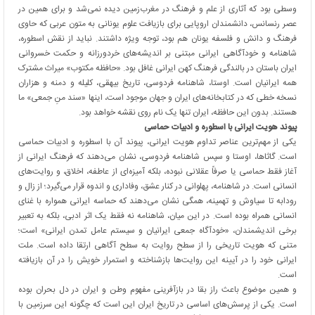
وسطی بود که آثاری از علم و فرهنگ در مغرب‌زمین دیده نمی‌شد و برای همین در
عصر رنسانس، دانشمندان اروپایی برای بازیافت علوم یونانی به متون عربی که حاوی
فرهنگ و دانش و فلسفه یونان هم بود، توجه ویژه داشتند. نباید از نقش اسطوره،
شاهنامه و خودآگاهی ایرانی مبتنی بر اندیشه‌های خردورزانه و حکمت خسروانی
ایران باستان در بالندگی فرهنگ کهن ایرانی غافل بود. «حافظه مکتوب» میراث مشترک
همه ایرانیان است. اوستا، شاهنامه فردوسی، تاریخ بیهقی، کلیله و دمنه و هزاران
نسخه خطی که در کتابخانه‌های ایران و جهان موجود است، اینها «سند منِ جمعی» ما
هستند. بدون این حافظه، ایران تنها یک نام روی نقشه خواهد بود.
پیوند هویت ایرانی با اسطوره و ادبیات حماسی
یکی از مهم‌ترین عناصر تداوم هویت ایرانی، پیوند آن با اسطوره و ادبیات حماسی
است. گاثاها، اوستا و سپس شاهنامه فردوسی، نشان می‌دهند که فرهنگ ایرانی از
آغاز فقط حماسی یا صرفاً عقلانی نبوده، بلکه آمیزه‌ای از عاطفه، اخلاق، و روایت‌های
انسانی است. در شاهنامه، پهلوانی در کنار عشق، وفاداری و اندوه قرار می‌گیرد؛ از زال و
رودابه تا سیاوش و تهمینه، همگی نشان می‌دهند که حماسه ایرانی همواره با غنای
انسانی همراه بوده است. در این میان، شاهنامه نه فقط یک اثر ادبی، بلکه به تعبیر
برخی اندیشمندان، «خودآگاه جمعی ایرانیان و سیستم عامل تمدن ایرانی» است؛
متنی که هویت تاریخی را از سطح روایت به سطح آگاهی ارتقا داده است. ملت
ایرانی خود را در آیینه این روایت‌ها بازشناخته و استمرار خویش را در آن بازیافته
است.
و همین موضوع باعث راز بقا در بازآفرینی مفهوم وطن و ایران در دل بحران بوده
است. یکی از پرسش‌های اساسی در تاریخ ایران این است که چگونه این سرزمین با