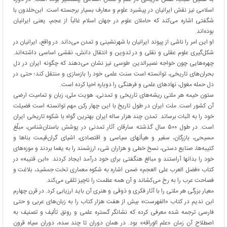
اسلامی نیز نقش ایرانیان در پیشبرد علوم و معارف بسیار برجسته است. ابن‌خلدون با
شگفتی اشاره می‌کند که حاملان علوم در جهان اسلام غالباً از عجم، یعنی ایرانیان
بوده‌اند.
او این امر را ناشی از پیوند ایرانیان با شهرنشینی و تمدن می‌داند. در واقع، ایرانیان در
شکل‌گیری علوم عقلی و نقلی و در تدوین و انتقال دانش، نقشی اساسی داشته‌اند.
چهره‌هایی چون خواجه نصیرالدین طوسی نیز نشان می‌دهند که چگونه ایران در دل
بحران‌های تاریخی، توانسته است سنت علمی خود را بازسازی و منتقل کند؛ حتی در
دل حمله مغول، نهادهای علمی و فرهنگی را دوباره احیا کرده است.
ستون خیمه هر ملتی ریشه‌های تاریخی و تمدنی، هویت ملی، زبان و تمامیت ارضی
آن کشور است. ملت ایران در طول تاریخ با این چهار رکن مهم توانسته است فضیلت
خود را به اثبات برساند. تمدن چند هزار ساله ایران بهترین گواه با شکوه تاریخی ایران
است. در طول ۵۰۰ سال گذشته سارقان آثار تمدنی در پوشش باستان‌شناس، مبلّغ
مسیحی، بازرگان، سفیر و هیأتهای سیاسی و اقتصادی، اشیای گران‌قیمت بناها و
کتیبه‌ها، صنایع دستی، نسخ خطی و هزاران شیء ارزشمند را به یغما بردند و موزه‌های
خود را بدانها آراستند و مبالغ هنگفتی برای خود درآمد ایجاد کردند. «ابن قتیبه» در
کتاب «فضل العرب علی العجم» ضمن اشاره به شکوه معماری تخت جمشید، بلاغت و
فصاحت عرب را به رخ می‌کشاند و آن همه عظمت را ناچیز تلقی می‌کند.
معیار بزرگی هر ملتی را با آثار فکری و ذوقی و هنری آن باید ارزیابی کرد. در قرن چهارم
ابن ندیم در کتاب «الفهرست» بیش از هفت هزار کتاب را به زبان‌های عربی و حتی
فارسی ترجمه شده معرفی کرده که نشانگر گستره علمی و رونق تألیف و تصنیف به
اصطلاح آن زمان «علم الوِراقه» بود. در همان دوران تا چند سده، دوران سیاه قرون