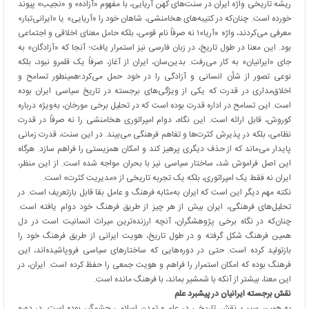
ریشه تاریخی واژه ایران در سنت‌های کهن آریایی، با مفهوم «آزاده» و «نجیب» پیوند
خورده است. چنان‌که در کتیبه‌های هخامنشی، شاهان خود را «آریایی» یا «ایرانی‌تبار»
معرفی می‌کردند، واژه «آریا»۱ نه صرفاً نام قومی، بلکه حامل معنای اخلاقی و اجتماعی
بود. این معنا در طول تاریخ، در زبان فارسی نیز استمرار یافت؛ آنجا که «آزادگان» به
جای «ایرانیان» به کار می‌رفت. بدین‌سان، ایران از آغاز، صرفاً یک قلمرو نبود، بلکه
نوعی تصور از شأن انسانی و آزادگی را در خود حمل می‌کرد؛همینطور تسامح و
اخلاق‌مداری در قدرت که یکی از ویژگی‌های برجسته در تاریخ سیاسی ایران بوده
است. این تسامح در اداره قدرت بوده است که در تحلیل برخی مورخان، به‌ویژه درباره
کوروش، قابل ارائه است. این نگاه، دوام امپراتوری هخامنشی را نه صرفاً در قدرت
نظامی، بلکه در پذیرش کثرت‌ها و تفاهم فرهنگی می‌بیند. در این سنت، قدرت زمانی
پایدار می‌ماند که از حذف دیگری پرهیز کند و امکان همزیستی را فراهم سازد. هرگاه
این اصل فراموش شد، ساختار سیاسی نیز با بحران مواجه شده است. از این منظر،
ایران نه فقط یک امپراتوری، بلکه یک تجربه تاریخی از «مدیریت کثرت» است.
نکته مهم دیگر این است که ایران به‌مثابه فرهنگ و عامل بقا قابل بازتعریف است. در
تحلیل‌های فرهنگی، ایران بیش از هر چیز از طریق فرهنگ خود دوام یافته است.
چنان‌که در نگاه برخی پژوهشگران، آنچه ارزنده‌ترین میراث انسانیت است در دل
همین فرهنگ شکل گرفته و در طول تاریخ، هویت ایرانی از طریق فرهنگ خود را
بازتولید کرده است.
حتی در دوره‌هایی که ساختارهای سیاسی فروپاشیده‌اند، این
فرهنگ بوده که امکان استمرار را فراهم و هویت جمعی را حفظ کرده است. ایران، در
این معنا، بیشتر از آنکه با شمشیر بماند، با فرهنگ مانده است.
نقش برجسته ایرانیان در پیشبرد علم
به همین سبب، نقش تاریخی در علم و تمدن اسلامی چشمگیر بوده است. در دوره