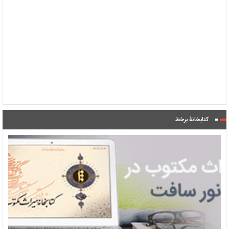
کتابخانۀ برخط