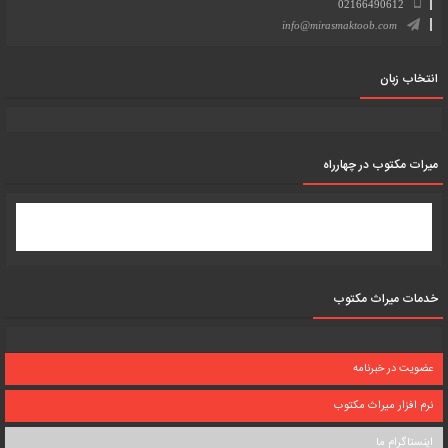
02166490612
info@mirasmaktoob.com
انتخاب زبان
میرات مکتوب در چهارراه
خدمات میراث مکتوب
عضویت در خبرنامه
نرم افزار میراث مکتوب
اینستاگرام ما