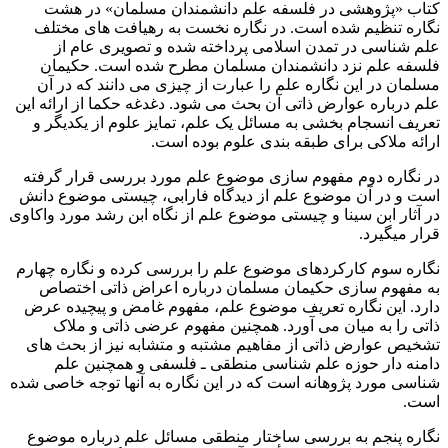
کتاب «پژوهشی در فلسفه علم دانشمندان مسلمان» در هشت
نگاره تنظیم شده است. در نگاره نخست به رهیافت های مختلف
علم شناسی در تمدن اسلامی پرداخته شده و تصویری عام از
فلسفه علم نزد دانشمندان مسلمان مطرح شده است. حکیمان
مسلمان در این نگاره علم را عبارت از چیزی می دانند که در آن
علم درباره عوارض ذاتی آن بحث می شود. دغدغه حکما از ارائه این
تعریف انسجام بخشی به مسائل یک علم، تمایز علوم از یکدیگر و
ارائه ملاکی برای طبقه بندی علوم بوده است.
در نگاره دوم مفهوم سازی موضوع علم مورد بررسی قرار گرفته
است و در آن موضوع علم از دیدگاه فارابی، چیستی موضوع دانش
در آثار ابن سینا و چیستی موضوع علم از نگاه ابن رشد مورد واکاوی
قرار می­گیرد.
نگاره سوم کارکردهای موضوع علم را بررسی کرده و نگاره چهارم
به مفهوم سازی حکیمان مسلمان درباره اعراض ذاتی اختصاص
دارد. این نگاره تعریف موضوع علم، مفهوم غامض و پیچیده عرض
ذاتی را به میان می آورد. همچنین مفهوم عرضی ذاتی و ملاک
تشخیص عوارض ذاتی از مفاهیم مشتبه و متشابه نیز از بحث های
دامنه دار حوزه علم شناسی منطقی ـ فلسفی و همچنین علم
شناسی مورد پژوهانه است که در این نگاره به آنها توجه خاصی شده
است.
نگاره پنجم به بررسی ساختار منطقی مسائل علم درباره موضوع