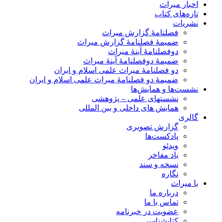
اخبار میراث
تازه‌های کتاب
نشریات
فصلنامۀ گزارش میراث
ضمیمۀ فصلنامۀ گزارش میراث
دوفصلنامۀ آینۀ میراث
ضمیمۀ دوفصلنامۀ آینۀ میراث
دو فصلنامۀ میراث علمی اسلام و ایران
ضمیمۀ دو فصلنامۀ میراث علمی اسلام و ایران
نشست‌ها و همایش‌ها
نشستهای علمی – پژوهشی
همایش های داخلی و بین المللی
گالری
گزارش تصویری
پادکست‌ها
ویدئو
یاد مفاخر
نسخه و سند
نگاره
با میراث
درباره ما
تماس با ما
عضویت در خبرنامه
کتابشناسی