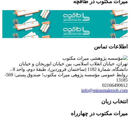
میرات مکتوب در طاقچه
اطلاعات تماس
تهران، خیابان انقلاب اسلامی، بین خیابان ابوریحان و خیابان
دانشگاه، شمارۀ 1182 (ساختمان فروردین)، طبقۀ دوم، واحد 8 ،
روابط عمومی مؤسسه پژوهی میراث مکتوب؛ صندوق پستی: 569-
13185
02166490612
info@mirasmaktoob.com
انتخاب زبان
میرات مکتوب در چهارراه