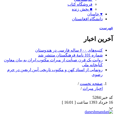
فروشگاه کتاب
■ پخش زنده
♥ حامیان
دانشگاه افغانستان
فهرست
آخرین اخبار
کتیبه‌های ۶۰۰ ساله فارسی در هندوستان
شماره 101 نامۀ فرهنگستان منتشر شد
روایت یک قرن صیانت از میراث مکتوب ایران به بیان معاون
کتابخانه ملی
رونمایی از اسناد کهن و مکتوب تاریخی آیین اربعین در حرم
رضوی
صفحه نخست
/
اخبار میراث
/
کد خبر:
5284
16 خرداد 1393 ساعت [ 16:01 ]
پ