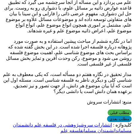
علم می پردازد و این مسأله از آنجا سرچشمه می گیرد که تطبیق
قاعده عوارض ذاتیه بر مسائل علوم، با دشواری رو به روست. برای
حل این دشواری، مفهوم عرضی ذاتی را فارابی و ابن سینا با بیان
های متفاوتی توسعه داده اند و موضوعات مسائل علاوه بر موضوع
علم، مشتمل بر اموری همچون انواع موضوع علم، انواع انواع
موضوع علم، اعراض ذاتیه موضوع علم و غیره شده­اند.
اما در نگاره ششم از مباحث پیشین استفاده و به صورت مورد
پژوهانه درباره فلسفه اجرا شده است. در این بخش گفته شده که
براساس بحث های موضوع شناسی علم، اهمیت موضوع فلسفه
روشن می شود و موضوع، رکن وحدت آفرین و تمایز بخش مسائل
فلسفی از غیر فلسفی است.
مدار تحقیق در نگاره هفتم دو مسأله است، که یکی معطوف به علم
شناسی کلی و دیگری ناظر به فلسفه شناسی است. مسئله اول این
است که آیا بیان موضوع هر دانش، از جهت تصور و نیز تصدیق،
برعهده همان دانش است یا دانشی دیگر؟
منبع: انتشارات سروش
مطلب قبلی
مطلب بعدی
کلیدواژه :
انتشارات سروش
پژوهشی در فلسفه علم دانشمندان
مسلمان
دانشمندان مسلمان
فلسفه علم