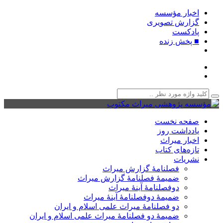
اخبار مؤسسه
گزارش تصویری
پادکست‌
■ پخش زنده
صفحه نخست
یادداشت روز
اخبار میراث
تازه‌های کتاب
نشریات
فصلنامۀ گزارش میراث
ضمیمۀ فصلنامۀ گزارش میراث
دوفصلنامۀ آینۀ میراث
ضمیمۀ دوفصلنامۀ آینۀ میراث
دو فصلنامۀ میراث علمی اسلام و ایران
ضمیمۀ دو فصلنامۀ میراث علمی اسلام و ایران