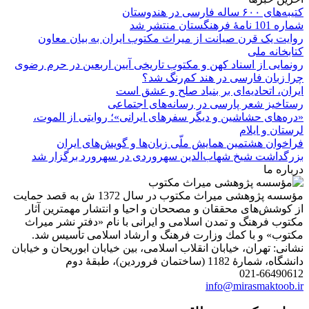
کتیبه‌های ۶۰۰ ساله فارسی در هندوستان
شماره 101 نامۀ فرهنگستان منتشر شد
روایت یک قرن صیانت از میراث مکتوب ایران به بیان معاون
کتابخانه ملی
رونمایی از اسناد کهن و مکتوب تاریخی آیین اربعین در حرم رضوی
چرا زبان فارسی در هند کم‌رنگ شد؟
ایران، اتحادیه‌ای بر بنیاد صلح و عشق است
رستاخیز شعر پارسی در رسانه‌های اجتماعی
«دره‌های حشاشین و دیگر سفرهای ایرانی»؛ روایتی از الموت،
لرستان و ایلام
فراخوان هشتمین همایش ملّی زبان‌ها و گویش‌های ایران
بزرگداشت شیخ شهاب‌الدین سهروردی در سهرورد برگزار شد
درباره ما
مؤسسه پژوهشی میراث مكتوب در سال 1372 ش به قصد حمایت
از كوشش‌های محققان و مصححان و احیا و انتشار مهمترین آثار
مكتوب فرهنگ و تمدن اسلامی و ایرانی با نام «دفتر نشر میراث
مكتوب» و با كمك وزارت فرهنگ و ارشاد اسلامی تأسیس شد.
نشانی: تهران، خیابان انقلاب اسلامی، بین خیابان ابوریحان و خیابان
دانشگاه، شمارۀ 1182 (ساختمان فروردین)، طبقۀ دوم
021-66490612
info@mirasmaktoob.ir