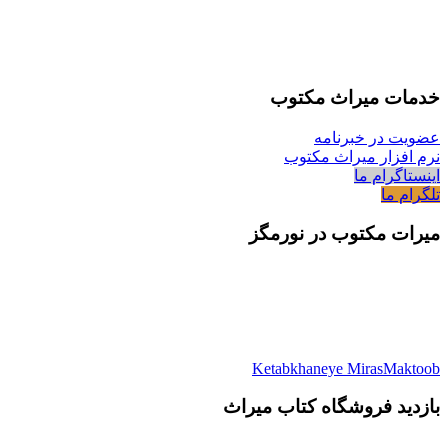
خدمات میراث مکتوب
عضویت در خبرنامه
نرم افزار میراث مکتوب
اینستاگرام ما
تلگرام ما
میرات مکتوب در نورمگز
Ketabkhaneye MirasMaktoob
بازدید فروشگاه کتاب میراث