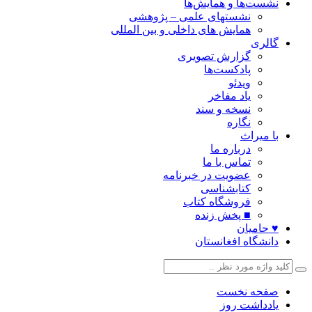
نشست‌ها و همایش‌ها
نشستهای علمی – پژوهشی
همایش های داخلی و بین المللی
گالری
گزارش تصویری
پادکست‌ها
ویدئو
یاد مفاخر
نسخه و سند
نگاره
با میراث
درباره ما
تماس با ما
عضویت در خبرنامه
کتابشناسی
فروشگاه کتاب
■ پخش زنده
♥ حامیان
دانشگاه افغانستان
صفحه نخست
یادداشت روز