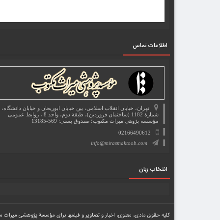
اطلاعات تماس
تهران، خیابان انقلاب اسلامی، بین خیابان ابوریحان و خیابان دانشگاه،
شمارۀ 1182 (ساختمان فروردین)، طبقۀ دوم، واحد 8 ، روابط عمومی
مؤسسه پژوهی میراث مکتوب؛ صندوق پستی: 569-13185
02166490612
info@mirasmaktoob.com
انتخاب زبان
کلیه حقوق مادی، معنوی، اخبار و تصاویر و فیلمها برای مؤسسۀ پژوهشی میراث مکتوب محفوظ میبا