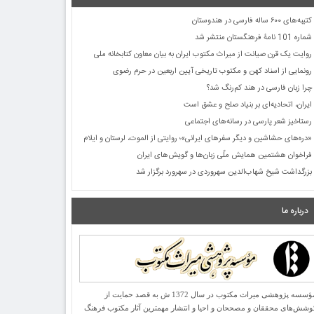
کتیبه‌های ۶۰۰ ساله فارسی در هندوستان
شماره 101 نامۀ فرهنگستان منتشر شد
روایت یک قرن صیانت از میراث مکتوب ایران به بیان معاون کتابخانه ملی
رونمایی از اسناد کهن و مکتوب تاریخی آیین اربعین در حرم رضوی
چرا زبان فارسی در هند کم‌رنگ شد؟
ایران، اتحادیه‌ای بر بنیاد صلح و عشق است
رستاخیز شعر پارسی در رسانه‌های اجتماعی
«دره‌های حشاشین و دیگر سفرهای ایرانی»؛ روایتی از الموت، لرستان و ایلام
فراخوان هشتمین همایش ملّی زبان‌ها و گویش‌های ایران
بزرگداشت شیخ شهاب‌الدین سهروردی در سهرورد برگزار شد
درباره ما
مؤسسه پژوهشی میراث مكتوب در سال 1372 ش به قصد حمایت از
وشش‌های محققان و مصححان و احیا و انتشار مهمترین آثار مكتوب فرهنگ