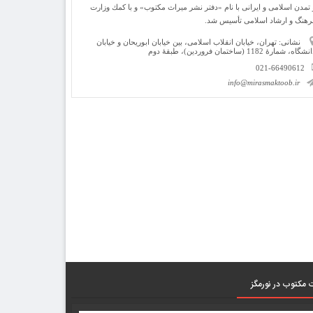
 تمدن اسلامی و ایرانی با نام «دفتر نشر میراث مكتوب» و با كمك وزارت
رهنگ و ارشاد اسلامی تأسیس شد.
نشانی: تهران، خیابان انقلاب اسلامی، بین خیابان ابوریحان و خیابان
شگاه، شمارۀ 1182 (ساختمان فروردین)، طبقۀ دوم
021-66490612
info@mirasmaktoob.ir
 مکتوب در نورمگز