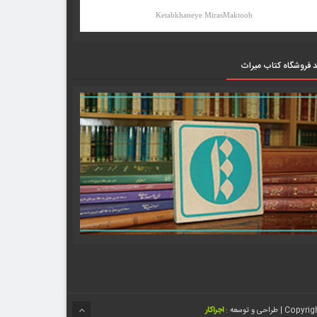
Ketabkhaneye MirasMaktoob
د فروشگاه کتاب میراث
اجراکار