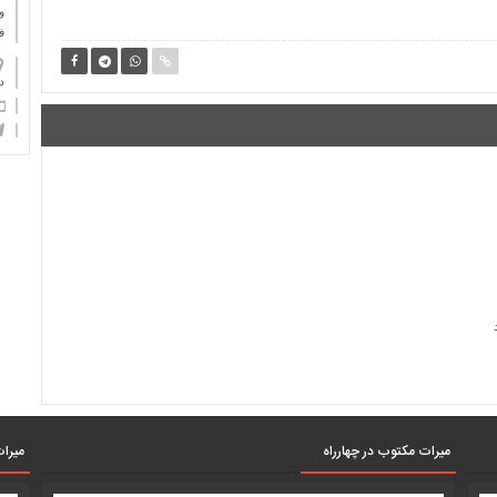
و
ف
دان
میرات مکتوب در چهارراه
میرات