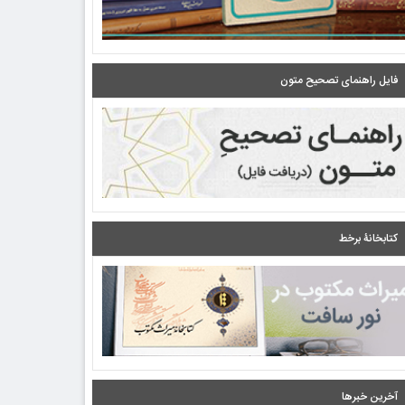
فایل راهنمای تصحیح متون
کتابخانۀ برخط
آخرین خبرها