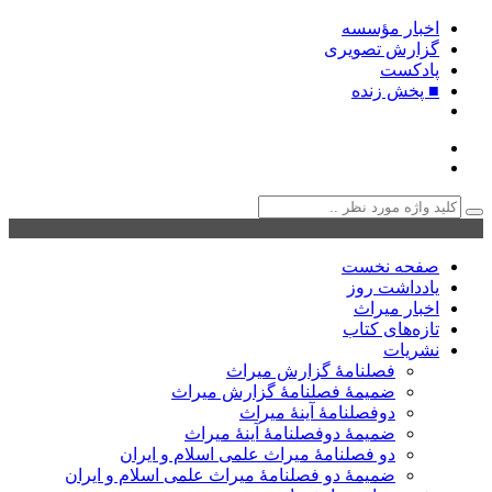
اخبار مؤسسه
گزارش تصویری
پادکست‌
■ پخش زنده
صفحه نخست
یادداشت روز
اخبار میراث
تازه‌های کتاب
نشریات
فصلنامۀ گزارش میراث
ضمیمۀ فصلنامۀ گزارش میراث
دوفصلنامۀ آینۀ میراث
ضمیمۀ دوفصلنامۀ آینۀ میراث
دو فصلنامۀ میراث علمی اسلام و ایران
ضمیمۀ دو فصلنامۀ میراث علمی اسلام و ایران