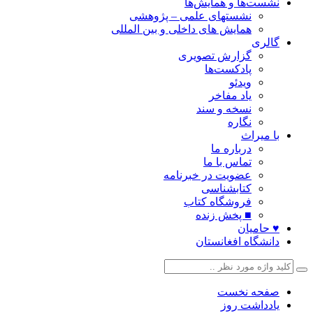
نشست‌ها و همایش‌ها
نشستهای علمی – پژوهشی
همایش های داخلی و بین المللی
گالری
گزارش تصویری
پادکست‌ها
ویدئو
یاد مفاخر
نسخه و سند
نگاره
با میراث
درباره ما
تماس با ما
عضویت در خبرنامه
کتابشناسی
فروشگاه کتاب
■ پخش زنده
♥ حامیان
دانشگاه افغانستان
صفحه نخست
یادداشت روز