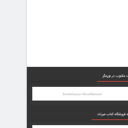
 مکتوب در نورمگز
Ketabkhaneye MirasMaktoob
د فروشگاه کتاب میراث