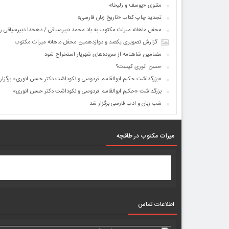
مثنوی «یوسف و زلیخا»
تجدید چاپ کتاب «تاریخ زبان فارسی»
محفل ماهانه میراث مکتوب به یاد محمد دبیرسیاقی / دهخدا دبیرسیاقی را
گزارش تصویری یکصد و دوازدهمین محفل ماهانه میراث مکتوب
مضامین شاهنامه از سروده‌های شهریار استخراج شود
حسن انوری کیست؟
«بزرگداشت حکیم ابوالقاسم فردوسی و نکوداشت دکتر حسن انوری» برگزار
بزرگداشت «حکیم ابوالقاسم فردوسی و نکوداشت دکتر حسن انوری»
شب زبان و ادب فارسی برگزار شد
میرات مکتوب در طاقچه
اطلاعات تماس