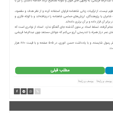
بدالرضا قریشی، به وجهی قابل قبول و نمونه تصحیح کرده، خلاصۀ داستان را نیز با
وم نیست، از ترکیبات زبانی شاهنامه فراوان استفاده کرده و از نظر هدف و مقصود،
اعران یا پژوهندگان، ارزش‌های حماسی شاهنامه را درنیافته‌اند و با کوتاه فکری و
بر آن قرار داده و بر آن برتری داده‌اند.
جام گرفته، تسلط استاد بر متون گذشته جای گفتگو ندارد. استاد از نوادری است که
شان عمر دراز همراه با تندرستی آرزو می‌کنم که جوانان مستعد چون عبدالرضا قریشی
مثنوی «یوسف و زلیخا» با تصحیح و تحقیق عبدالرضا قریشی، زیر نظر رسول شایسته، و با یادداشت حسن انوری، در ۵۰۵ صفحه و با قیمت ۸۸۰ هزار
ت.
مطلب قبلی
یوسف و زلیخا
یوسف و زلیخا