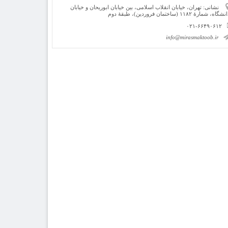
نشانی: تهران، خیابان انقلاب اسلامی، بین خیابان ابوریحان و خیابان
شگاه، شمارۀ ۱۱۸۲ (ساختمان فروردین)، طبقۀ دوم
۰۲۱-۶۶۴۹۰۶۱۲
info@mirasmaktoob.ir