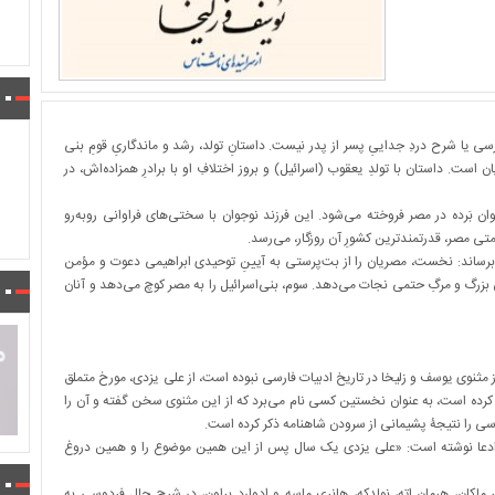
ی یا شرح دردِ جداییِ پسر از پدر نیست. داستانِ تولد، رشد و ماندگاریِ قومِ بنی
ت. داستان با تولدِ یعقوب (اسرائیل) و بروز اختلافِ او با برادرِ همزاده‌اش، در
وان بَرده در مصر فروخته می‌شود. این فرزند نوجوان با سختی‌های فراوانی روبه‌رو
ومتی مصر، قدرتمندترین کشورِ آن روزگار، می‌رسد.
ام برساند: نخست، مصریان را از بت‌پرستی به آیینِ توحیدی ابراهیمی دعوت و مؤمن
 بزرگ و مرگِ حتمی نجات می‌دهد. سوم، بنی‌اسرائیل را به مصر کوچ می‌دهد و آنان
ه به این که تا سال ۸۲۸ ق. نام و نشانی از مثنوی یوسف و زلیخا در تاریخ ادبیات فارسی نبوده است، از علی یزدی، مورخ متملق
یف کرده است، به عنوان نخستین کسی نام می‌برد که از این مثنوی سخن گفته و آن را
 را نتیجۀ پشیمانی از سرودن شاهنامه ذکر کرده است.
 ادعا نوشته است: «علی یزدی یک سال پس از این همین موضوع را و همین دروغ
ماکان، هرمان اته، نولدکه، هانری ماسه و ادوارد براون، در شرح حال فردوسی به