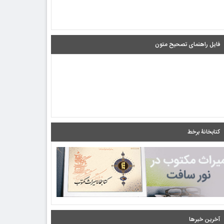
فایل راهنمای تصحیح متون
کتابخانۀ برخط
آخرین خبرها