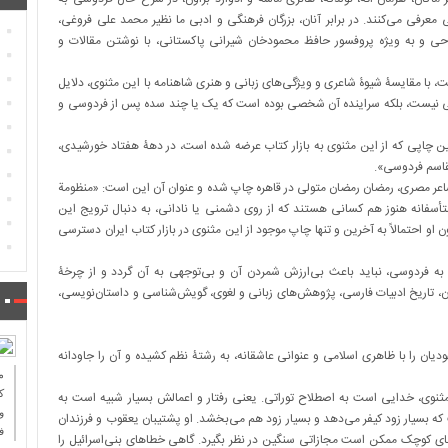
 معرفی می‌کنند. در برابر آنان، بزرگان فرهنگی و ادبی ما نظیر محمد علی فروغی،
احی و به ویژه پروفسور حافظ محمودخان شیرانی پاکستانی، با نوشتن مقالات و
، با مقایسۀ شیوۀ شاعری و ویژگی‌های زبانی و هنری شاهنامه با این مثنوی، دلایل
ردوسی نیست، بلکه سراینده آن شخصی بوده است که یک یا چند سده پس از فردوسی و
ین چاپی که از این مثنوی به بازار کتاب عرضه شده است، در دهۀ هفتاد خورشیدی،
لقاسم فردوسی».
 این مثنوی توسط شاعر مصری، رمضان رمضان متولی در قاهره چاپ شده و عنوان آن این است: «منظومة
تأسفانه هنوز هم کسانی هستند که از روی دشمنی یا نادانی، به دنبال ترویج این
و احتمالاً به آخرین و تنها چاپ موجود از این مثنوی در بازار کتاب ایران دسترسی
 فردوسی، نباید باعث بی‌ارزش شمردن آن و بی‌توجهی به آن گردد و از چرخۀ
ن، تاریخ ادبیات فارسی، پژوهش‌های زبانی و لغوی، گویش‌شناسی و داستان‌نویسی،
یان را با ظاهری اسلامی و عنوانی عاشقانه، به رشتۀ نظم کشیده و آن را جاودانه
ك
نوی، خدایی است به اصطلاح توراتی. یعنی رفتار و اعمالش بسیار شبیه است به
و
بسیار زود کیفر می‌دهد و بسیار زود هم می‌بخشد. او پشتیبان یعقوب و فرزندان
ف
 کوچک ممکن است مجازاتی سنگین در نظر بگیرد. گاهی خطاهای بنی‌اسرائیل را