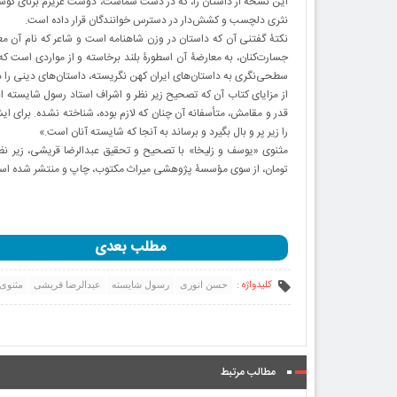
این نسخه از داستان را، که در دست شماست، دوست عزیزم برنای کوشا ع
نثری دلچسب و کشش‌دار در دسترس خوانندگان قرار داده است.
نکتۀ گفتنی آن که داستان در وزن شاهنامه است و شاعر که نام آن معل
جسارت‌کنان، به معارضۀ آن اسطورۀ بلند برخاسته و از مواردی است که ش
سطحی‌نگری به داستان‌های ایران کهن نگریسته، داستان‌های دینی را در برا
از مزایای کتاب آن که تصحیح زیر نظر و اشراف استاد رسول شایسته ان
قدر و مقامش، متأسفانه آن چنان که لازم بوده، شناخته نشده. برای ای
را زیر پر و بال بگیرد و برساند به آنجا که شایسته آنان است.»
تومان، از سوی مؤسسۀ پژوهشی میراث مکتوب، چاپ و منتشر شده اس
مطلب بعدی
کلیدواژه :
حسن انوری
رسول شایسته
عبدالرضا قریشی
مثنوی 
مطالب مرتبط