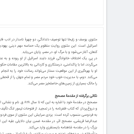
مثنوی یوسف و زلیخا تنها توصیف دلدادگیِ دو چهرۀ نامدار در ادب فارس
اسرائیل است. این مثنوی روایتِ منظومِ یک حماسه مهم دینی یهودیان اس
کنعان، آغاز می‌شود و با مرگ او، در مصر، پایان می‌یابد.
در پیِ یک اختلاف خانوادگی فرزند دلبند اسرائیل از او ربوده و به عن
می‌گردد، اما با پاکدامنی، درستکاری و کاردانی به بالاترین مقاماتِ حک
او با بهره‌گیری از این موقعیت ممتاز می‌تواند رسالت خود را به انج
می‌کند. دوم، با مدیریت خوب خود مردم مصر و تمامِ جهان را از قحطی
را مالکِ بسیاری از زمین‌های حاصلخیز مصر می‌کند.
نکاتی برگرفته از مقدمۀ مصحح
مصحح در مقدمۀ خود با اشار
و دروغ‌پرداز، که کتاب ظفرنامه را در تمجید از فتوحات تیمور لنگ تأل
به فردوسی منسوب کرده است. یزدی سرایش این مثنوی از سوی فردوسی
عبدالرضا قریشی، مصحح اثر، در مقدمه ضمن بیان دلایلی علیه این
بزرگ را در مقدمه شاهنامه بایسنقری وارد می‌کند.
متأسفانه در سده‌های نوزده و بیست میلادی، شرق‌شناسانی چون ترنر 