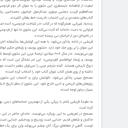
تبعیت از شاهنامه بایسنقری، این مثنوی را به عنوان اثر دوم فردوسی
عبدالعظیم قریب، مجتبی مینوی، عبدالرسول خیامپور، محمدامین ری
کتاب‌های متعددی بر این انتساب نادرست خط بطلان کشیدند.
زنده‌یاد شیرانی، همان‌گونه که در کتاب «در شناخت فردوسی» آمده است
فراوانی به دست داده‌اند که ثابت می‌کند این مثنوی نه تنها از ف
در ناحیه‌ای دور از خراسان می زیسته است.».
قریشی در ادامه یادآور می‌شود: با همه این کوشش‌ها، متأسفانه آخر
این عنوان را بر روی جلد خود دارد: «مثنوی يوسف و زلیخای حکیم ابوا
وی می‌نویسد: «در سال ۲۰۰۸ میلادی، ترجمۀ عربی
يوسف و زلیخا، ابوالقاسم الفردوسی». این امر نشانگر این است که م
دروغ تاریخی هستند. البته مترجم عربی را نمی‌توان مقصر دانست، چون ا
داشته و از روی همان کتاب عنوان کتاب خود را انتخاب کرده است».
مصحح سپس یادآور می‌شود: «کوشش برای رد انتساب این مثنوی به
پژوهش‌های تاریخی و ادبی خارج شود. این مثنوی از منظر تاریخ ادیا
بسیار درخور توجه است».
به عقیدۀ قریشی شاعر با زیرکی یکی از مهمترین حماسه‌های دینی یهود
کرده است.
مصحح در تعریضی به این رویکرد می‌نویسد: «خدای حاضر در این مث
حاکمان و شاهان قدیم. خدایی است زودرنج و زودخشم. خدایی است که 
اوست. گاهی از خطاهای بزرگ آنان چشم می‌پوشد ولی برای یک خطای