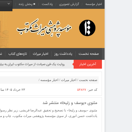
اخبار مؤسسه
گزارش تصویری
پادکست‌
■ پخش زنده
صفحه نخست
یادداشت روز
اخبار میراث
تازه‌های کتاب
نش
آخرین اخبار
روایت یک قرن صیانت از میراث مکتوب ایران به بیان
صفحه نخست
/
اخبار میراث
/
اخبار مؤسسه
/
کد خبر:
۵۴۸۲۷
۲۳ خرداد ۱۴۰۵ ساعت [ ۲۳:۱۳ ]
مثنوی «یوسف و زلیخا» منتشر شد
مثنوی «یوسف و زلیخا» با تصحیح و تحقیق عبدالرضا قریشی، زیر نظر رسول 
یادداشت حسن انوری، از سوی مؤسسۀ پژوهشی میراث مکتوب، چاپ و من