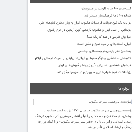
کتیبه‌های ۶۰۰ ساله فارسی در هندوستان
شماره ۱۰۱ نامۀ فرهنگستان منتشر شد
روایت یک قرن صیانت از میراث مکتوب ایران به بیان معاون کتابخانه ملی
رونمایی از اسناد کهن و مکتوب تاریخی آیین اربعین در حرم رضوی
چرا زبان فارسی در هند کم‌رنگ شد؟
ایران، اتحادیه‌ای بر بنیاد صلح و عشق است
رستاخیز شعر پارسی در رسانه‌های اجتماعی
«دره‌های حشاشین و دیگر سفرهای ایرانی»؛ روایتی از الموت، لرستان و ایلام
فراخوان هشتمین همایش ملّی زبان‌ها و گویش‌های ایران
بزرگداشت شیخ شهاب‌الدین سهروردی در سهرورد برگزار شد
درباره ما
مؤسسه پژوهشی میراث مكتوب در سال ۱۳۷۲ ش به قصد حمایت از
وشش‌های محققان و مصححان و احیا و انتشار مهمترین آثار مكتوب فرهنگ
 تمدن اسلامی و ایرانی با نام «دفتر نشر میراث مكتوب» و با كمك وزارت
رهنگ و ارشاد اسلامی تأسیس شد.