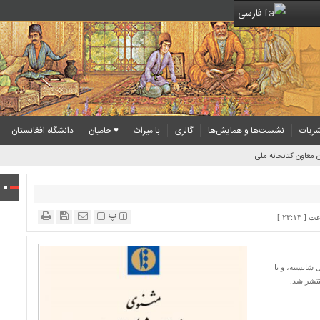
فارسی
ریات
نشست‌ها و همایش‌ها
گالری
با میراث
♥ حامیان
دانشگاه افغانستان
 معاون کتابخانه ملی
پ
شایسته، و با
تشر شد.