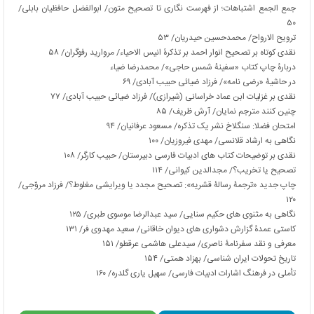
جمع الجمع اشتباهات؛ از فهرست نگاری تا تصحیح متون/ ابوالفضل حافظیان بابلی/
۵۰
ترویح الارواح/ محمدحسین حیدریان/ ۵۳
نقدی کوتاه بر تصحیح انوار احمد بر تذکرۀ انیس الاحیاء/ مروارید رفوگران/ ۵۸
دربارۀ چاپ کتاب «سفینۀ شمس حاجی»/ محمدرضا ضیاء
در حاشیۀ «رضی نامه»/ فرزاد ضیائی حبیب آبادی/ ۶۹
نقدی بر غزلیات ابن عماد خراسانی (شیرازی)/ فرزاد ضیائی حبیب آبادی/ ۷۷
چنین کنند مترجم نمایان/ آرش ظریف/ ۸۵
امتحان فضلا: سنگلاخ نشر یک تذکره/ مسعود عرفانیان/ ۹۴
نگاهی به ارشاد قلانسی/ مهدی فیروزیان/ ۱۰۰
نقدی بر توضیحات کتاب های ادبیات فارسی دبیرستان/ حبیب کارگر/ ۱۰۸
تصحیح یا تخریب؟/ مجدالدین کیوانی/ ۱۱۴
چاپ جدید «ترجمۀ رسالۀ قشریه»: تصحیح مجدد یا ویرایشی مغلوط؟/ فرزاد مروّجی/
۱۲۰
نگاهی به مثنوی های حکیم سنایی/ سید عبدالرضا موسوی طبری/ ۱۲۵
کاستی عمدۀ گزارش دشواری های دیوان خاقانی/ سعید مهدوی فر/ ۱۳۱
معرفی و نقد سفرنامۀ ناصری/ سیدعلی هاشمی عرقطو/ ۱۵۱
تاریخ تحولات ایران شناسی/ بهزاد همتی/ ۱۵۴
تأملی در فرهنگ اشارات ادبیات فارسی/ سهیل یاری گلدره/ ۱۶۰