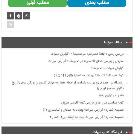
مطلب بعدی
مطلب قبلی
مطالب مرتبط
بررسی زبانی «البُلغة المترجَم» در ضمیمۀ ۱۲ گزارش میراث
معرفی و بررسی «خلق الانسان» در ضمیمۀ ۱۱ گزارش میراث
گزارش میراث – ضمیمۀ ۹
گرشاسپ نامۀ کتابخانۀ بریتانیا به شمارۀ Qr.11586) )
رشیدالدین همدانی و روایت بغدادی از حملۀ مغول به عراق (نقدی بر رویکرد برخی تاریخ
نگاران معاصر ایرانی)
نقدی در تراروی نقد
گونه شناسی متن های فارسی گونۀ فارسی هروی
ضمیمه شماره ۲ گزارش میراث- ویژه نامه انتحال و کتابسازی (۱)
ضمیمه شماره ۱ گزارش میراث- یادنامه استاد ایرج افشار ۲
فروشگاه کتاب میراث