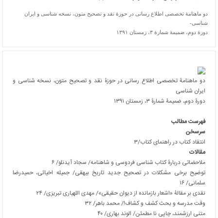
دو ماهنامۀ تخصصی اطلاع رسانی در حوزۀ نقد و تصحیح متون، نسخه شناسی و ایران
شناسی-
دورۀ دوم، ضمیمۀ شمارۀ ۳، زمستان ۱۳۹۱
دو ماهنامۀ تخصصی اطلاع رسانی در حوزۀ نقد و تصحیح متون، نسخه شناسی و
ایران شناسی
دورۀ دوم، ضمیمۀ شمارۀ ۳، زمستان ۱۳۹۱
فهرست مطالب
سرسخن
انتقاد کتاب در راهنمای کتاب/۳
مقالات
ملاحضاتی دربارۀ کتاب شناسی فردوسی و شاهنامه/ سجاد آیدنلو/ ۶
توضیح برخی مشکلات در تصحیح جدید تاریخ بیهقی/ جمیله اخیائی، حمیدرضا
سلمانی/ ۱۶
نقدی بر مقالۀ «اشعار بازمانده از دیوان حقیقی»/ مهدی اللهیاری تبریزی/ ۲۴
وقت مدرسه و بحث کشف و کشاف!/ محمد باهر/ ۳۲
متنی ارزشمند، چاپی نا مطمئن/ الوند بهاری/ ۴۰