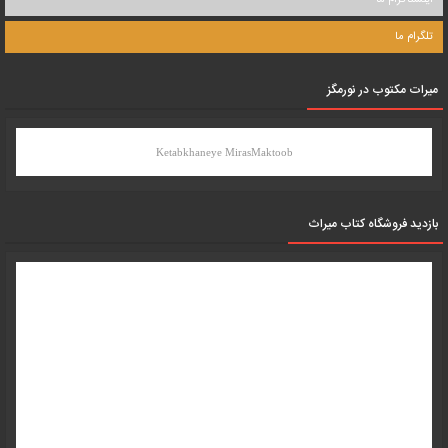
تلگرام ما
میرات مکتوب در نورمگز
Ketabkhaneye MirasMaktoob
بازدید فروشگاه کتاب میراث