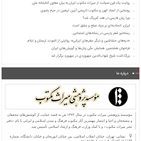
روایت یک قرن صیانت از میراث مکتوب ایران به بیان معاون کتابخانه ملی
رونمایی از اسناد کهن و مکتوب تاریخی آیین اربعین در حرم رضوی
چرا زبان فارسی در هند کم‌رنگ شد؟
ایران، اتحادیه‌ای بر بنیاد صلح و عشق است
رستاخیز شعر پارسی در رسانه‌های اجتماعی
«دره‌های حشاشین و دیگر سفرهای ایرانی»؛ روایتی از الموت، لرستان و ایلام
فراخوان هشتمین همایش ملّی زبان‌ها و گویش‌های ایران
بزرگداشت شیخ شهاب‌الدین سهروردی در سهرورد برگزار شد
درباره ما
مؤسسه پژوهشی میراث مكتوب در سال ۱۳۷۲ ش به قصد حمایت از كوشش‌های محققان
و مصححان و احیا و انتشار مهمترین آثار مكتوب فرهنگ و تمدن اسلامی و ایرانی با نام «دفتر
نشر میراث مكتوب» و با كمك وزارت فرهنگ و ارشاد اسلامی تأسیس شد.
نشانی: تهران، خیابان انقلاب اسلامی، بین خیابان ابوریحان و خیابان دانشگاه، شمارۀ
۱۱۸۲ (ساختمان فروردین)، طبقۀ دوم