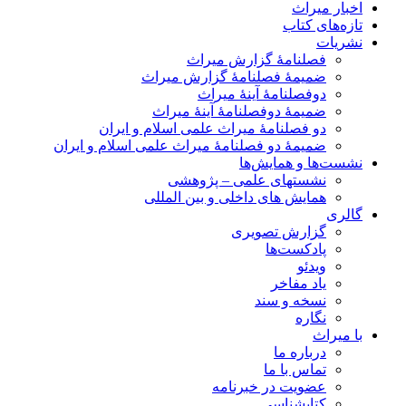
اخبار میراث
تازه‌های کتاب
نشریات
فصلنامۀ گزارش میراث
ضمیمۀ فصلنامۀ گزارش میراث
دوفصلنامۀ آینۀ میراث
ضمیمۀ دوفصلنامۀ آینۀ میراث
دو فصلنامۀ میراث علمی اسلام و ایران
ضمیمۀ دو فصلنامۀ میراث علمی اسلام و ایران
نشست‌ها و همایش‌ها
نشستهای علمی – پژوهشی
همایش های داخلی و بین المللی
گالری
گزارش تصویری
پادکست‌ها
ویدئو
یاد مفاخر
نسخه و سند
نگاره
با میراث
درباره ما
تماس با ما
عضویت در خبرنامه
کتابشناسی