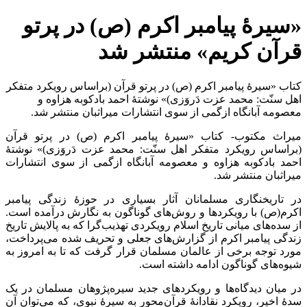
«سیرۀ پیامبر اکرم (ص) در پرتو
قرآن کریم» منتشر شد
کتاب «سیرۀ پیامبر اکرم (ص) در پرتو قرآن (براساس رویکرد متفکر
اهل سنّت: محمد عزت دَروَزی)» نوشتۀ احمد بادکوبه هزاوه و
معصومه آبانگاه ازگمی از سوی انتشارات میراثبان منتشر شد.
میراث مکتوب- کتاب «سیرۀ پیامبر اکرم (ص) در پرتو قرآن
(براساس رویکرد متفکر اهل سنّت: محمد عزت دَروَزی)» نوشتۀ
احمد بادکوبه هزاوه و معصومه آبانگاه ازگمی از سوی انتشارات
میراثبان منتشر شد.
در تاریخنگاری مسلمانان آثار بسیاری در حوزۀ زندگی پیامبر
اکرم(ص) با رویکردها و روش‌های گوناگون به نگارش درآمده است.
از سده‌های میانی تاریخ اسلام رویکردی تهذیب‌گرا که به پالایش تاریخ
زندگی پیامبر اکرم از گزارش‌های جعلی و تحریف شده می‌پرداخت،
مورد توجه برخی از عالمان مسلمان قرار گرفت که تا به امروز به
شیوه‌های گوناگون ادامه داشته است.
در میان دیدگاه‌ها و رویکردهای جدید سیره‌پژوهان مسلمان در یک
سدۀ اخیر، رویکرد نقادانۀ قرآن‌محور به سیرۀ نبوی، که می‌توان آن