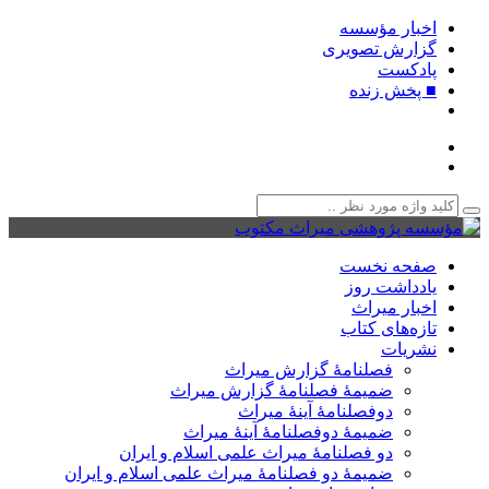
اخبار مؤسسه
گزارش تصویری
پادکست‌
■ پخش زنده
صفحه نخست
یادداشت روز
اخبار میراث
تازه‌های کتاب
نشریات
فصلنامۀ گزارش میراث
ضمیمۀ فصلنامۀ گزارش میراث
دوفصلنامۀ آینۀ میراث
ضمیمۀ دوفصلنامۀ آینۀ میراث
دو فصلنامۀ میراث علمی اسلام و ایران
ضمیمۀ دو فصلنامۀ میراث علمی اسلام و ایران