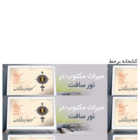
کتابخانۀ برخط