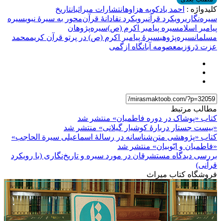
کلیدواژه :
احمد بادکوبه هزاوه
انتشارات میراثبان
تاریخ
سیره‌نگاری
رویکرد قرآنی
رویکرد نقادانۀ قرآن‌محور به سیرۀ نبوی
سیره
پیامبر اسلام
سیره پیامبر اکرم (ص)
سیره‌پژوهان
مسلمان
سیره‌پژوهی
سیرۀ پیامبر اکرم (ص) در پرتو قرآن کریم
محمد
عزت دَروَزی
معصومه آبانگاه ازگمی
مطالب مرتبط
کتاب «پوشاک در دوره فاطمیان» منتشر شد
«بیست جستار دربارۀ کوشیار گیلانی» منتشر شد
کتاب «پژوهشی متن‌شناسانه در رسالۀ اسماعیلی سیرة الحاجب»
«فاطمیان و ایّوبیان» منتشر شد
بررسی دیدگاه مستشرقان در مورد سیره و تاریخ‌نگاری (با رویکرد
قرآنی)
فروشگاه کتاب میراث