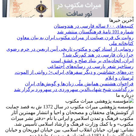
آخرین خبرها
کتیبه‌های ۶۰۰ ساله فارسی در هندوستان
شماره 101 نامۀ فرهنگستان منتشر شد
روایت یک قرن صیانت از میراث مکتوب ایران به بیان معاون
کتابخانه ملی
رونمایی از اسناد کهن و مکتوب تاریخی آیین اربعین در حرم رضوی
چرا زبان فارسی در هند کم‌رنگ شد؟
ایران، اتحادیه‌ای بر بنیاد صلح و عشق است
رستاخیز شعر پارسی در رسانه‌های اجتماعی
«دره‌های حشاشین و دیگر سفرهای ایرانی»؛ روایتی از الموت،
لرستان و ایلام
فراخوان هشتمین همایش ملّی زبان‌ها و گویش‌های ایران
بزرگداشت شیخ شهاب‌الدین سهروردی در سهرورد برگزار شد
درباره ما
مؤسسه پژوهشی میراث مكتوب در سال 1372 ش به قصد حمایت
از كوشش‌های محققان و مصححان و احیا و انتشار مهمترین آثار
مكتوب فرهنگ و تمدن اسلامی و ایرانی با نام «دفتر نشر میراث
مكتوب» و با كمك وزارت فرهنگ و ارشاد اسلامی تأسیس شد.
نشانی: تهران، خیابان انقلاب اسلامی، بین خیابان ابوریحان و خیابان
دانشگاه، شمارۀ 1182 (ساختمان فروردین)، طبقۀ دوم