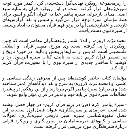
را زیرمجموعۀ رویکرد تهذیب‌گرا دسته‌بندی کرد، کمتر مورد توجه
سیره‌پژوهان قرار گرفته است. در این رویکرد قرآن به مثابه منبع
اصلی مبنای بازخوانی سیره پیامبر خدا به عنوان الگو و اسوه برای
همۀ مؤمنان مورد توجه قرار می‌گیرد و سپس با نقد گزارش‌های
تاریخی و اعتباربخشی آنها در پرتو فهم قرآن می‌توان به ابعاد وسیعی
از سیرۀ نبوی دست یافت.
محمدعزّت دَروَزه، از اندک شمار پژوهشگران معاصر است که چنین
رویکردی را پی گرفته است. وی مورخ، مفسر قرآن و انقلابی
فلسطینی است که پس از سال‌ها پژوهش و تألیف در حوزۀ تاریخ و
نیز تفسیر قرآن کریم دست به تألیف کتاب سیره الرسول زد و
کوشید تا ساختار جدیدی از سیرۀ نبوی را با محوریت قرآن کریم
ارائه کند.
مؤلفان کتاب حاضر کوشیده‌اند پس از معرفی زندگی سیاسی و
علمی او (محمدعزت دَروَزه) به شرح و نقد دیدگاه‌های کمتر شناخته
شدۀ وی دربارۀ سیرۀ پیامبر اکرم بپردازند و از این رهگذر در پیشبرد
مطالعات سیرۀ نبوی بر پایۀ فهم و تدبیر در قرآن مؤثر واقع شوند.
«سیرۀ پیامبر اکرم (ص) در پرتو قرآن کریم» در چهار فصل نوشته
شده است. «درآمدی بر سیره‌نگاری» عنوان فصل اول است. در این
فصل مفهوم‌شناسی سیره، سیر تاریخی سیره‌نگاری، تحولات
سیاسی و تکاپوهای غیرمسلمانان در سیره‌نگاری و رویکرد قرآنی
دربارۀ سیره‌نگاری مورد بررسی قرار گرفته است.