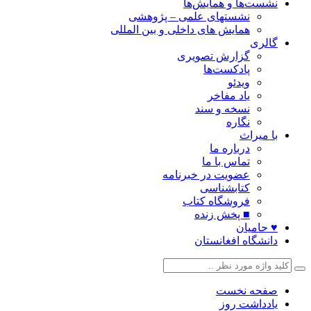
نشست‌ها و همایش‌ها
نشستهای علمی – پژوهشی
همایش های داخلی و بین المللی
گالری
گزارش تصویری
پادکست‌ها
ویدئو
یاد مفاخر
نسخه و سند
نگاره
با میراث
درباره ما
تماس با ما
عضویت در خبرنامه
کتابشناسی
فروشگاه کتاب
■ پخش زنده
♥ حامیان
دانشگاه افغانستان
صفحه نخست
یادداشت روز