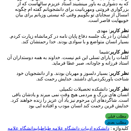
که به دشواری به باور مینشیند استاد عزیزم سالهاست که از
بزرگواری فروتنی ومهربانیت برای دانشجویانم گفته ام چگونه
امسال از سجایای تو بگوییم وقتی که نیستی وزبانم برای بیان
خوبیهایت قاصر است.
نظر کاربر
: مهدی
ایشان را در یک جلسه دفاع پایان نامه در کرمانشاه زیارت کردم.
بسیار انسان متواضع و با سوادی بودند. خدا رحمتشان کند.
نظر کاربر
:شیما
کلمات را یارای تسلی این غم نیست. خداوند به همه دوستداران آن
استاد فرزانه و جاودانه، صبر عطا فرماید.
نظر کاربر
: بسیار دلسوز و مهربان بودند. و از دانشجویان خود
شناخت باورنکردنی‌ای داشتند. خدایش رحمت کند.
نظر کاربر
: دانشکده تحصیلات تکمیلی
انسان های بزرگ و مردمی هیچ وقت نمی میرند و یادشان باقی
است. شاگردهای آن مرحوم نیز یاد آن عزیز را زنده خواهند کرد.
خدایش قرین رحمت کند انسان مودب و افتاده ایی بود
مطلب قبلی
مطلب بعدی
کلیدواژه :
دانشکده ادبیات دانشگاه علامه طباطبایی
دانشگاه علامه