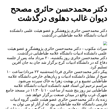
دکتر محمدحسن حائری مصحح
دیوان غالب دهلوی درگذشت
دکتر محمدحسن حائری پژوهشگر و عضو هیئت علمی دانشکده
ادبیات دانشگاه علامه طباطبایی درگذشت
میراث مکتوب – دکتر محمدحسن حائری پژوهشگر و عضو هیئت
علمی دانشکده ادبیات دانشگاه علامه طباطبایی درگذشت.
دکتر محمدحسن حائری روز یکشنبه، ۲۰ مرداد ماه، پس از جلسه‌
دفاع که در دانشگاه ادبیات کرج برگزار شد جان به جان آفرین
تسلیم کرد.
پیکر دکتر محمدحسن حائری فردا (سه‌شنبه ۲۲ مرداد) ساعت ۱۰
صبح از مقابل دانشکده‌ ادبیات و زبان‌های خارجی دانشگاه علامه
طباطبایی تشییع و در بهشت‌ زهرا به خاک سپرده می‌شود.
مراسم ترحیم این استاد فقید دانشکده ادبیات دانشگاه علامه
طباطبایی نیز روز پنج شنبه از ساعت ۱۰ تا ۱۱:۳۰ در مسجد جامع
شهرک غرب واقع در میدان صنعت برگزار خواهد شد.
زنده یاد دکتر محمدحسن حائری عضو هیئت علمی گروه ادبیات
فارسی دانشگاه علامه طباطبایی بود که از آثار او می توان به
تصحیح دیوان غالب دهلوی، منات خیال‌، راه گنج و صائب و شاعران