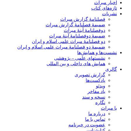
اخبار میراث
تازه‌های کتاب
نشریات
فصلنامۀ گزارش میراث
ضمیمۀ فصلنامۀ گزارش میراث
دوفصلنامۀ آینۀ میراث
ضمیمۀ دوفصلنامۀ آینۀ میراث
دو فصلنامۀ میراث علمی اسلام و ایران
ضمیمۀ دو فصلنامۀ میراث علمی اسلام و ایران
نشست‌ها و همایش‌ها
نشستهای علمی – پژوهشی
همایش های داخلی و بین المللی
گالری
گزارش تصویری
پادکست‌ها
ویدئو
یاد مفاخر
نسخه و سند
نگاره
با میراث
درباره ما
تماس با ما
عضویت در خبرنامه
کتابشناسی