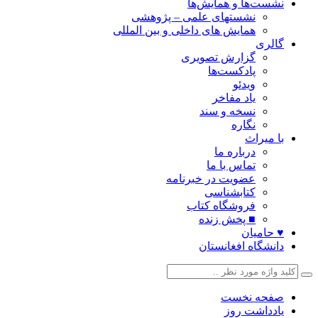
نشست‌ها و همایش‌ها
نشستهای علمی – پژوهشی
همایش های داخلی و بین المللی
گالری
گزارش تصویری
پادکست‌ها
ویدئو
یاد مفاخر
نسخه و سند
نگاره
با میراث
درباره ما
تماس با ما
عضویت در خبرنامه
کتابشناسی
فروشگاه کتاب
■ پخش زنده
♥ حامیان
دانشگاه افغانستان
صفحه نخست
یادداشت روز