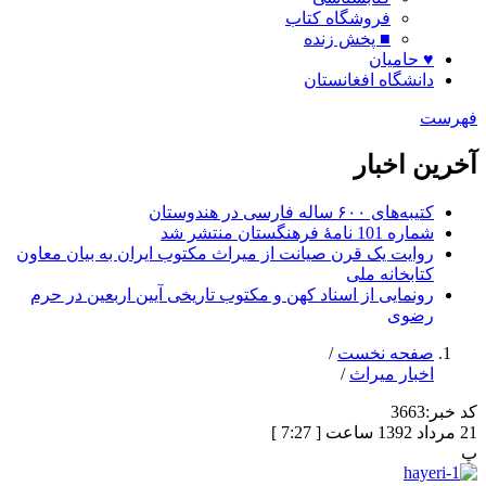
فروشگاه کتاب
■ پخش زنده
♥ حامیان
دانشگاه افغانستان
فهرست
آخرین اخبار
کتیبه‌های ۶۰۰ ساله فارسی در هندوستان
شماره 101 نامۀ فرهنگستان منتشر شد
روایت یک قرن صیانت از میراث مکتوب ایران به بیان معاون
کتابخانه ملی
رونمایی از اسناد کهن و مکتوب تاریخی آیین اربعین در حرم
رضوی
صفحه نخست
/
اخبار میراث
/
کد خبر:
3663
21 مرداد 1392 ساعت [ 7:27 ]
پ