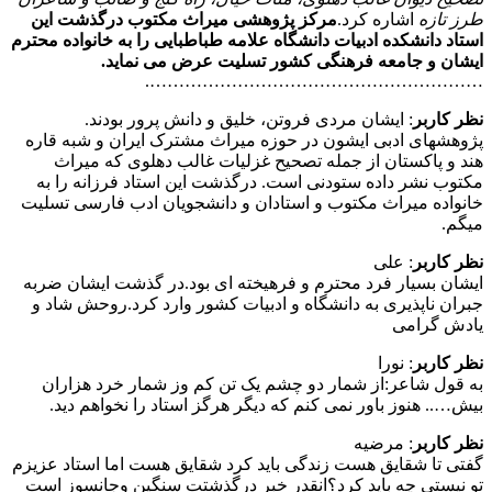
طرز تازه
اشاره کرد.
مرکز پژوهشی میراث مکتوب درگذشت این
استاد دانشکده ادبیات دانشگاه علامه طباطبایی را به خانواده محترم
ایشان و جامعه فرهنگی کشور تسلیت عرض می نماید.
………………………………………………….
نظر کاربر
: ایشان مردی فروتن، خلیق و دانش پرور بودند.
پژوهشهای ادبی ایشون در حوزه میراث مشترک ایران و شبه قاره
هند و پاکستان از جمله تصحیح غزلیات غالب دهلوی که میراث
مکتوب نشر داده ستودنی است. درگذشت این استاد فرزانه را به
خانواده میراث مکتوب و استادان و دانشجویان ادب فارسی تسلیت
میگم.
نظر کاربر
: علی
ایشان بسیار فرد محترم و فرهیخته ای بود.در گذشت ایشان ضربه
جبران ناپذیری به دانشگاه و ادبیات کشور وارد کرد.روحش شاد و
یادش گرامی
نظر کاربر
: نورا
به قول شاعر:از شمار دو چشم یک تن کم وز شمار خرد هزاران
بیش….. هنوز باور نمی کنم که دیگر هرگز استاد را نخواهم دید.
نظر کاربر
: مرضیه
گفتی تا شقایق هست زندگی باید کرد شقایق هست اما استاد عزیزم
تو نیستی چه باید کرد؟انقدر خبر درگذشتت سنگین وجانسوز است