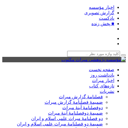
اخبار مؤسسه
گزارش تصویری
پادکست‌
■ پخش زنده
صفحه نخست
یادداشت روز
اخبار میراث
تازه‌های کتاب
نشریات
فصلنامۀ گزارش میراث
ضمیمۀ فصلنامۀ گزارش میراث
دوفصلنامۀ آینۀ میراث
ضمیمۀ دوفصلنامۀ آینۀ میراث
دو فصلنامۀ میراث علمی اسلام و ایران
ضمیمۀ دو فصلنامۀ میراث علمی اسلام و ایران