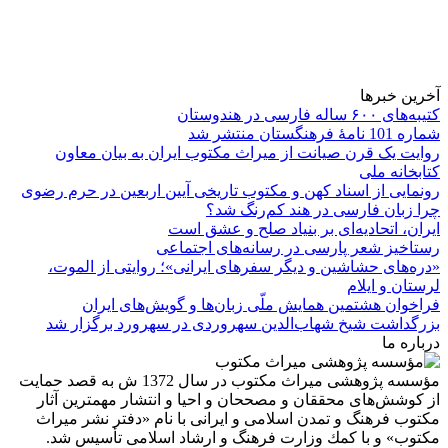
آخرین خبرها
کتیبه‌های ۶۰۰ ساله فارسی در هندوستان
شماره 101 نامۀ فرهنگستان منتشر شد
روایت یک قرن صیانت از میراث مکتوب ایران به بیان معاون
کتابخانه ملی
رونمایی از اسناد کهن و مکتوب تاریخی آیین اربعین در حرم رضوی
چرا زبان فارسی در هند کم‌رنگ شد؟
ایران، اتحادیه‌ای بر بنیاد صلح و عشق است
رستاخیز شعر پارسی در رسانه‌های اجتماعی
«دره‌های حشاشین و دیگر سفرهای ایرانی»؛ روایتی از الموت،
لرستان و ایلام
فراخوان هشتمین همایش ملّی زبان‌ها و گویش‌های ایران
بزرگداشت شیخ شهاب‌الدین سهروردی در سهرورد برگزار شد
درباره ما
مؤسسه پژوهشی میراث مكتوب در سال 1372 ش به قصد حمایت
از كوشش‌های محققان و مصححان و احیا و انتشار مهمترین آثار
مكتوب فرهنگ و تمدن اسلامی و ایرانی با نام «دفتر نشر میراث
مكتوب» و با كمك وزارت فرهنگ و ارشاد اسلامی تأسیس شد.