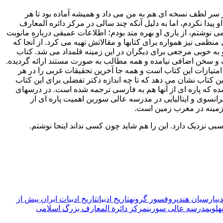
 سر لطف نسخه ای هم به من می داد و همیشه آماده بود تا هر
 پیدا نکردم، اما به دلیل آنکه چند سالی در مرکز دائره المعارف
ی نوشتم، از یاری او بهره مند بودم؛ اطلاعات عمیقی درباره مانویت
منظمی نیز همواره برای کتابها و مقالاتش تهیه می کرد. از آنجا که
 به خوبی مرجعی برای دیگران در این زمینه قلمداد می شد. کتاب
حرف و سخن اضافی نیامده و همه مطالب به صورت مستند ارائه گردیده.
ز امتیازات این کتاب است و همه جا آخرین تحقیقات غربی را در هر
ین کتاب نشان می دهد که تا چه اندازه دکتر تفضلی برای این کتاب
ه که پاره ای از آنها هم به فارسی ترجمه شده است. در درسهای
انسوی و ایتالیایی در مدرسه عالی سوربن اهمیت پاره ای از
ن زمینه در مغرب زمین است.
ی نزدیک دارد. این را هم شاید چون کسی نداند اینجا نوشتم.
ی
پارسیان هند
پروفسور گرونه
تاریخ ادبیات
تاریخ ادبیات ایران پیش از
هلوی
مدرسه عالی سوربن
مرکز دائرة المعارف بزرگ اسلامی