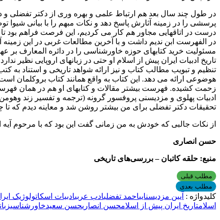
در طول چند سال بعد هم ارتباط علمی و بهره وری از دکتر تفضلی و د
پرسشی را در زمینه آثارش پاسخ دهد و نکات مبهم را با بیانی شیوا توض
درست در اتاقهایی مجاور هم کار می کردیم، این فرصت فراهم بود تا ا
در الفهرست ابن ندیم داشت و با آخرین مطالعات غربی در این زمینه آشنا
مسئولیت خرید کتابهای حوزه خاورشناسی را در دائره المعارف بر عهده
تاریخ ادبیات ایران پیش از اسلام او حتی در زبانهای اروپایی نظیر ن
تنظیم و تبویب مطالب کتاب و نیز ارائه شواهد تاریخی و استناد به کتب
هوضوعی ارائه می دهد. این کتاب به واقع همانند کتاب بروکلمان است من
زحمت کشیده. فهرست بیشتر مقالات و کتابهای او هم در همان فهرست د
ادبیات پهلوی و مزدیسنی پروفسور گرونه (ترجمه و تفسیر زند وهومن ی
تحقیقات دکتر تفضلی برای من بیشتر روشن شد و معاینه دیدم که تا چه
از نکات جالبی که خودش به من زمانی گفت این بود که با مرحوم آیه ا
حسن انصاری
منبع: حلقه کاتبان – بررسی‌های تاریخی
مطلب قبلی
مطلب بعدی
کلیدواژه :
آیین مزدیسنایی
احمد تفضلی
ادب عربی
ادبیات اسکاتولوژیک ایران
اسلام
تاریخ ایران پیش از اسلام
حسن انصاری
حسن سعید
خاورشناسی
زبان