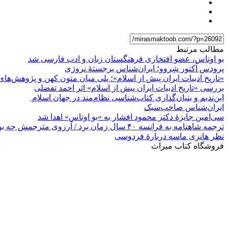
مطالب مرتبط
بو اوتاس، عضو افتخاری فرهنگستان زبان و ادب فارسی شد
پرودس اُکتور شِروو؛ ایران‌شناس برجستۀ نروژی
«تاریخ ادبیات ایران پیش از اسلام»؛ پلی میان متون کهن و پژوهش‌های
بررسی «تاریخ ادبیات ایران پیش از اسلام» اثر احمد تفضلی
ابن‌ندیم و بنیان‌گذاری کتاب‌شناسی نظام‌مند در جهان اسلام
ایران‌شناس صاحب‌سبک
سی‌امین جایزۀ دکتر محمود افشار به «بو اوتاس» اهدا شد
ترجمه شاهنامه به فرانسه ۴۰ سال زمان برد / آرزوی مترجمش چه بود؟
نظر هانری ماسه دربارۀ فردوسی
فروشگاه کتاب میراث