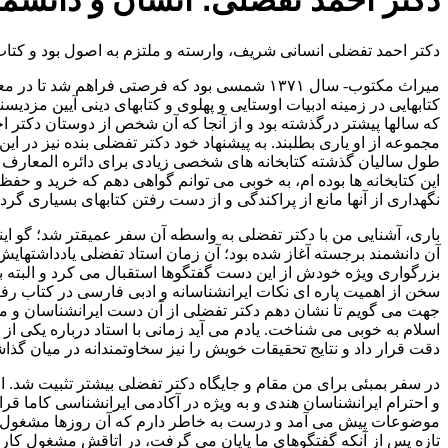
دکتر احمد تفضلی؛ انسان و دانشمن
دکتر احمد تفضلی انسانی شریف، وارسته و ملتزم به اصول بود و کتاب تا
میراث مکتوب- سال ۱۳۷۱ شمسی بود که فرصتی فر
کتابهایی در زمینه ادبیات اوستایی و پهلوی و کتابهای دینی آیین مز
که سالها پیشتر درگذشته بود و از آنجا که آن شخص از دوستان دکتر 
مجموعه از او یاری بطلبند. به پیشنهاد خود دکتر تفضلی بنده نیز در ای
طول سالیان گذشته کتابخانه های شخصی زیادی برای دائره المعارف بزرگ
این کتابخانه ها بوده ام، به خوبی می توانم گواهی دهم که خرید و حفظ
نگهداری از آنها مانع از پراکندگی و از دست رفتن کتابهای بسیاری گ
باری، آشنایی من با دکتر تفضلی به واسطه آن سفر عمیقتر شد؛ گو اینک
آن دانشمند برجسته آغاز شده بود؛ آن زمان استاد تفضلی یادداشتهایش ر
بزرگواری ویژه خودش از این دست گفتگوها استقبال می کرد و البته با
سخن از اهمیت پاره ای نکات ایرانشناسانه و ادبی فارسی در کتاب رفت و
جهت می گویم تا نشان دهم دکتر تفضلی از آن دست ایرانشناسان و متخص
اسلام به خوبی می شناخت. یادم می آید زمانی با استاد درباره یکی از
دقت قرار داد و نتایج تحقیقات خویش را نیز سخاوتمندانه در میان گذا
در سفر بمبئی برای من مقام و جایگاه دکتر تفضلی بیشتر تثبیت شد. ا
و احترام ایرانشناسان هندی و به ویژه در آکادمی ایرانشناسی کاما ق
موضوعات پیش می آمد و درست به خاطر دارم که آن روزها مشغول کاره
تازه پس از آنکه گفتگوهای ما پایان می گرفت، در اتاقش مشغول کار 