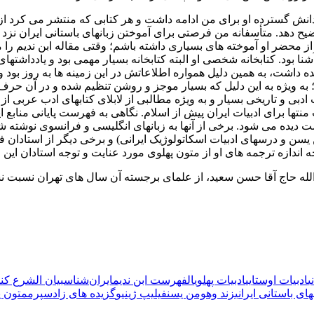
انش گسترده او برای من ادامه داشت و هر کتابی که منتشر می کرد از
یح دهد. متأسفانه من فرصتی برای آموختن زبانهای باستانی ایران نزد او
ز محضر او آموخته های بسیاری داشته باشم؛ وقتی مقاله ابن ندیم را م
 بود. کتابخانه شخصی او البته کتابخانه بسیار مهمی بود و یادداشتهای 
 داشت، به همین دلیل همواره اطلاعاتش در این زمینه ها به روز بود و
دارد؛ به ویژه به این دلیل که بسیار موجز و روشن تنظیم شده و در آن 
 ادبی و تاریخی بسیار و به ویژه مطالبی از لابلای کتابهای ادب عربی ا
تها برای ادبیات ایران پیش از اسلام. نگاهی به فهرست پایانی منابع ا
یده می شود. برخی از آنها به زبانهای انگلیسی و فرانسوی نوشته شد
سن و درسهای ادبیات اسکاتولوژیک ایرانی) و برخی دیگر از استادان فر
 اندازه ترجمه های او از متون پهلوی مورد عنایت و توجه استادان ای
لله حاج آقا حسن سعید، از علمای برجسته آن سال های تهران نسبت نسب
ی
ادبیات اوستایی
ادبیات پهلوی
الفهرست ابن ندیم
ایران‌شناس
بیان الشرع کند
های باستانی ایرانی
زند وهومن یسن
فیلیپ ژینیو
گزیده های زادسپرم
متون پ