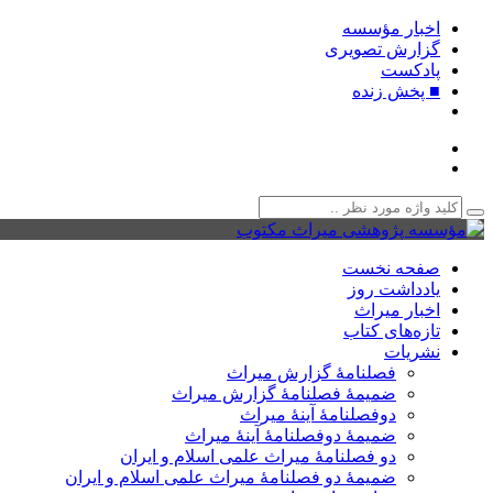
اخبار مؤسسه
گزارش تصویری
پادکست‌
■ پخش زنده
صفحه نخست
یادداشت روز
اخبار میراث
تازه‌های کتاب
نشریات
فصلنامۀ گزارش میراث
ضمیمۀ فصلنامۀ گزارش میراث
دوفصلنامۀ آینۀ میراث
ضمیمۀ دوفصلنامۀ آینۀ میراث
دو فصلنامۀ میراث علمی اسلام و ایران
ضمیمۀ دو فصلنامۀ میراث علمی اسلام و ایران