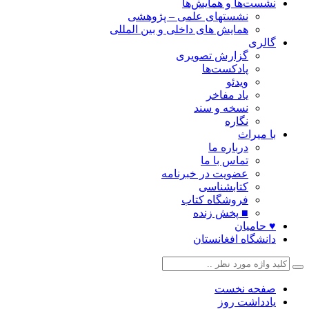
نشست‌ها و همایش‌ها
نشستهای علمی – پژوهشی
همایش های داخلی و بین المللی
گالری
گزارش تصویری
پادکست‌ها
ویدئو
یاد مفاخر
نسخه و سند
نگاره
با میراث
درباره ما
تماس با ما
عضویت در خبرنامه
کتابشناسی
فروشگاه کتاب
■ پخش زنده
♥ حامیان
دانشگاه افغانستان
صفحه نخست
یادداشت روز