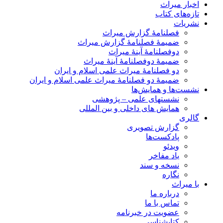
اخبار میراث
تازه‌های کتاب
نشریات
فصلنامۀ گزارش میراث
ضمیمۀ فصلنامۀ گزارش میراث
دوفصلنامۀ آینۀ میراث
ضمیمۀ دوفصلنامۀ آینۀ میراث
دو فصلنامۀ میراث علمی اسلام و ایران
ضمیمۀ دو فصلنامۀ میراث علمی اسلام و ایران
نشست‌ها و همایش‌ها
نشستهای علمی – پژوهشی
همایش های داخلی و بین المللی
گالری
گزارش تصویری
پادکست‌ها
ویدئو
یاد مفاخر
نسخه و سند
نگاره
با میراث
درباره ما
تماس با ما
عضویت در خبرنامه
کتابشناسی