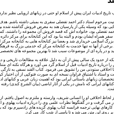
د
ریخ ادبیات ایران پیش از اسلام او حتی در زبانهای اروپایی نظیر ندارد
اهم شد تا در معیت مرحوم استاد دکتر احمد تفضلی سفری به بمبئی داشته باش
دیسنایی بود که وسیله یکی از پارسیان هند به معرض فروش گذاشته شده 
احمد تفضلی بود، خانواده اش که قصد فروش آن مجموعه را داشتند، کسی
ن سفر همراه ایشان بودم و البته بنا بود که این کتابخانه برای مرکز دا
 اسلامی خریداری شد و بعضا نیز کتابخانه هایی به کتابخانه مرکز اهد
 برخی از آنها نه تنها خدمت به کتابخانه مرکز که خدمتی بزرگ به فرهنگ
ردید و در پاره ای از موضوعات سبب شد تا بهترین مجموعه های تخصصی 
ه از حدود یک سالی پیش از آن به دلیل علاقه به مطالعات تاریخی و دین
ا درباره تاریخ ادبیات قبل از اسلام گرد می آورد و هرگاه نکته ای متن
 اخلاقی ستودنی من را تشویق می فرمود. کتاب القند نسفی به تازگی د
 استاد با اشتیاق فراوان نسخه ای به صورت فتوکپی از آن اختیار کرد و
صان زبانهای باستانی ایرانی بود که اهمیت زبان عربی و کتابهای ادبی
 کتابهای ایرانی که نامش در یکی از آثار اباضی (بیان الشرع کندی) ر
شت.
ز لحاظ اخلاقی او را انسانی شریف، وارسته و ملتزم به اصول یافتم. ا
رار می گرفت و در گفتگوها نظرات علمی وی را درباره ادبیات پهلوی و 
ای نهایی ترجمه فرانسه کتاب پهلوی گزیده های زادسپرم بود که با 
بر روی این متن می شد و تا پاسی از شب کار می کرد.