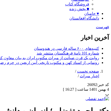
فروشگاه کتاب
■ پخش زنده
♥ حامیان
دانشگاه افغانستان
فهرست
آخرین اخبار
کتیبه‌های ۶۰۰ ساله فارسی در هندوستان
شماره 101 نامۀ فرهنگستان منتشر شد
روایت یک قرن صیانت از میراث مکتوب ایران به بیان معاون کتا
رونمایی از اسناد کهن و مکتوب تاریخی آیین اربعین در حرم رض
صفحه نخست
/
اخبار میراث
/
کد خبر:
26092
4 بهمن 1401 ساعت [ 16:27 ]
پ