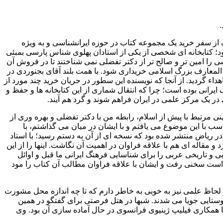
.
م. هدف از سفر خرید یک مجموعه کتاب در حوزه ایرانشناسی و به ویژه
بود؛ کتابخانه ای شخصی از یکی از استادان پهلوی شناس پارسی بمبئی
 را امین تر و صالح تر از دکتر تفضلی نمی شناختند تا در فروش آن
ئره المعارف بزرگ اسلامی خریداری شود. با همت بلند آقای بجنوردی در
اء گردید. از آنجا که نویسنده این سطور در جریان خرید چند مورد از
 ایرانی بوده است؛ چرا که انتقال شماری از این کتابخانه ها و حفظ و
در یک مرکز علمی در ایران فراهم شوند و گرد هم آیند.
ی مرتبط با پیش از اسلام، رابطه من با دکتر تفضلی و بهره وری از
اسب با این موضوع می یافتم و با ایشان در میان می گذاشتم، با
ر ریاض منتشر شده بود که نسخه ای از آن به دستم رسید؛ با استاد
 مقاله ای هم با علاقه فراوان در اهمیت آن نگاشت. اینها را از این
 و تاریخی عربی را برای شناسایی فرهنگ ایرانی ما قبل و اوائل
فته است سخنی رفت و ایشان با علاقه فراوان مطالب آن کتاب را مود
ز لحاظ علمی نیز به خوبی به خاطر دارم که تا چه اندازه محل مشورت
اوستایی جویا می شدند. شبها در هتل فرصتی برای گفتگو در همین
همکاری فیلیپ ژینیوی فرانسوی در حال آماده سازی آن بود. وی