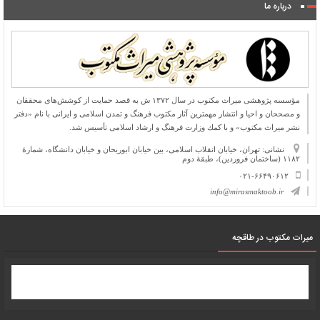
درباره ما
مؤسسه پژوهشی میراث مكتوب در سال ۱۳۷۲ ش به قصد حمایت از كوشش‌های محققان
و مصححان و احیا و انتشار مهمترین آثار مكتوب فرهنگ و تمدن اسلامی و ایرانی با نام «دفتر
نشر میراث مكتوب» و با كمك وزارت فرهنگ و ارشاد اسلامی تأسیس شد.
نشانی: تهران، خیابان انقلاب اسلامی، بین خیابان ابوریحان و خیابان دانشگاه، شمارۀ
۱۱۸۲ (ساختمان فروردین)، طبقۀ دوم
۰۲۱-۶۶۴۹۰۶۱۲
info@mirasmaktoob.ir
میرات مکتوب در طاقچه