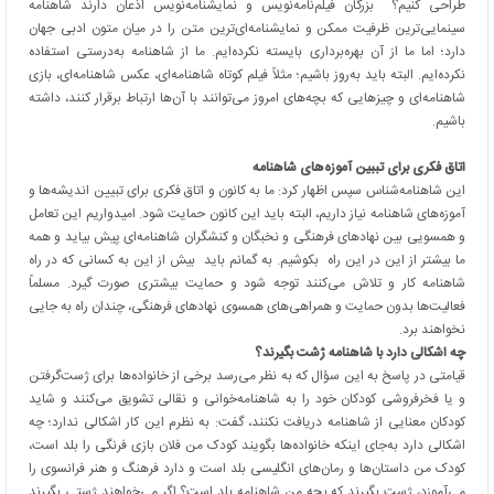
طراحی کنیم؟ بزرگان فیلم‌نامه‌نویس و نمایشنامه‌نویس اذعان دارند شاهنامه
سینمایی‌ترین ظرفیت ممکن و نمایشنامه‌ای‌ترین متن را در میان متون ادبی جهان
دارد؛ اما ما از آن بهره‌برداری بایسته نکرده‌ایم. ما از شاهنامه به‌درستی استفاده
نکرده‌ایم. البته باید به‌روز باشیم؛ مثلاً فیلم کوتاه شاهنامه‌ای، عکس شاهنامه‌ای، بازی
شاهنامه‌ای و چیزهایی که بچه‌های امروز می‌توانند با آن‌ها ارتباط برقرار کنند، داشته
باشیم.
اتاق فکری برای تببین آموزه‌های شاهنامه
این شاهنامه‌شناس سپس اظهار کرد: ما به کانون و اتاق فکری برای تبیین اندیشه‌ها و
آموزه‌های شاهنامه نیاز داریم، البته باید این کانون حمایت شود. امیدواریم این تعامل
و همسویی بین نهادهای فرهنگی و نخبگان و کنشگران شاهنامه‌ای پیش بیاید و همه
ما بیشتر از این در این راه بکوشیم. به گمانم باید بیش از این به کسانی که در راه
شاهنامه کار و تلاش می‌کنند توجه شود و حمایت بیشتری صورت گیرد. مسلماً
فعالیت‌ها بدون حمایت و همراهی‌های همسوی نهادهای فرهنگی، چندان راه به جایی
نخواهند برد.
چه اشکالی دارد با شاهنامه ژشت بگیرند؟
قیامتی در پاسخ به این سؤال که به نظر می‌رسد برخی از خانواده‌ها برای ژست‌گرفتن
و یا فخرفروشی کودکان خود را به شاهنامه‌خوانی و نقالی تشویق می‌کنند و شاید
کودکان معنایی از شاهنامه دریافت نکنند، گفت: به نظرم این کار اشکالی ندارد؛ چه
اشکالی دارد به‌جای اینکه خانواده‌ها بگویند کودک من فلان بازی فرنگی را بلد است،
کودک من داستان‌ها و رمان‌های انگلیسی بلد است و دارد فرهنگ و هنر فرانسوی را
می‌آموزد، ژست بگیرند که بچه من شاهنامه بلد است؟ اگر می‌خواهند ژستی بگیرند