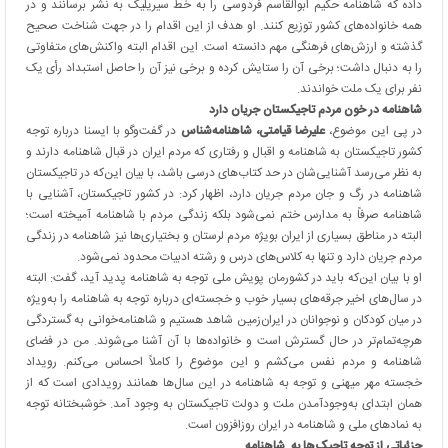
داده که شاهنامه حکیم ابوالقاسم فردوسی را به خط سیریلیک به نشر برسانند و در
همه خانواده‌های کشور توزیع کنند. او هدف از این اقدام را در جهت شناخت صحیح
گذشته و ارزش‌های فرهنگی مهم دانسته است. این اقدام البته واکنش‌های متفاوتی
را به دنبال داشت؛ برخی آن را ستایش کرده و برخی نیز آن را حاصل استبداد رأی یک
نفر برای یک ملت خواندند.
شاهنامه در خون مردم تاجیکستان جریان دارد
در پی این موضوع،
علیرضا قیامتی، شاهنامه‌شناس
در گفت‌وگو با ایسنا درباره توجه
کشور تاجیکستان به شاهنامه و اقبال و رفتاری که مردم ایران در قبال شاهنامه دارند و
به نظر می‌رسد آشنایی‌شان در حد کتاب‌های درسی باشد، با بیان این‌که در تاجیکستان
شاهنامه در رگ و جان مردم جریان دارد، اظهار کرد: در کشور تاجیکستان، آشنایی با
شاهنامه صرفاً به مدارس ختم نمی‌شود بلکه زندگی مردم با شاهنامه آمیخته است؛
البته در مناطق بسیاری از ایران بویژه مردم لرستان و بختیاری‌ها نیز شاهنامه در زندگی
مردم جریان دارد و تنها به کلاس‌های درس و رشته ادبیات محدود نمی‌شود.
او با بیان این‌که باید در کشورمان پویش ملی توجه به شاهنامه پدید آید، گفت: البته
در سال‌های اخیر جرقه‌های بسیار خوب و خجسته‌ای درباره توجه به شاهنامه را به‌ویژه
در میان کودکان و نوجوانان در ایران‌زمین شاهد هستیم و شاهنامه‌خوانی به گستردگی
هرچه‌تمام‌تر در حال گسترش است و خانواده‌ها با آن آشنا می‌شوند. من در فضای
شاهنامه و مردم نفس می‌کشم و این موضوع را کاملاً احساس می‌کنم. رویداد
خجسته مهر میهنی و توجه به شاهنامه در این سال‌ها همانند رویدادی است که از
همان ابتدای به‌وجودآمدن ملت و دولت تاجیکستان به وجود آمد. خوشبختانه توجه
به نمادهای ملی و شاهنامه در ایران روزافزون است.
جزئیاتی از توجه تاجیک‌ها به شاهنامه