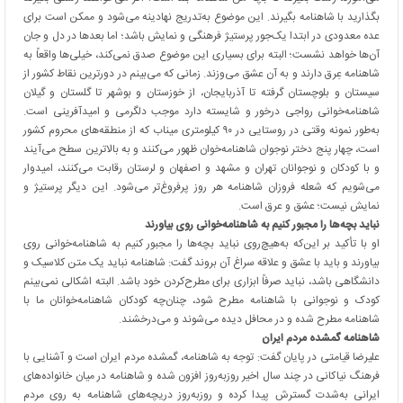
بگذارید با شاهنامه بگیرند. این موضوع به‌تدریج نهادینه می‌شود و ممکن است برای
عده معدودی در ابتدا یک‌جور پرستیژ فرهنگی و نمایش باشد؛ اما بعدها در دل و جان
آن‌ها خواهد نشست؛ البته برای بسیاری این موضوع صدق نمی‌کند، خیلی‌ها واقعاً به
شاهنامه عِرق دارند و به آن عشق می‌وزند. زمانی که می‌بینم در دورترین نقاط کشور از
سیستان و بلوچستان گرفته تا آذربایجان، از خوزستان و بوشهر تا گلستان و گیلان
شاهنامه‌خوانی رواجی درخور و شایسته دارد موجب دلگرمی و امیدآفرینی است.
به‌طور نمونه وقتی در روستایی در ۹۰ کیلومتری میناب که از منطقه‌های محروم کشور
است، چهار پنج دختر نوجوان شاهنامه‌خوان ظهور می‌کنند و به بالاترین سطح می‌آیند
و با کودکان و نوجوانان تهران و مشهد و اصفهان و لرستان رقابت می‌کنند، امیدوار
می‌شویم که شعله فروزان شاهنامه هر روز پرفروغ‌تر می‌شود. این دیگر پرستیژ و
نمایش نیست؛ عشق و عرق است.
نباید بچه‌ها را مجبور کنیم به شاهنامه‌خوانی روی بیاورند
او با تأکید بر این‌که به‌هیچ‌روی نباید بچه‌ها را مجبور کنیم به شاهنامه‌خوانی روی
بیاورند و باید با عشق و علاقه سراغ آن بروند گفت: شاهنامه نباید یک متن کلاسیک و
دانشگاهی باشد، نباید صرفاً ابزاری برای مطرح‌کردن خود باشد. البته اشکالی نمی‌بینم
کودک و نوجوانی با شاهنامه مطرح شود، چنان‌چه کودکان شاهنامه‌خوانان ما با
شاهنامه مطرح شده و در محافل دیده می‌شوند و می‌درخشند.
شاهنامه گمشده مردم ایران
علیرضا قیامتی در پایان گفت: توجه به شاهنامه، گمشده مردم ایران است و آشنایی با
فرهنگ نیاکانی در چند سال اخیر روزبه‌روز افزون شده و شاهنامه در میان خانواده‌های
ایرانی به‌شدت گسترش پیدا کرده و روزبه‌روز دریچه‌های شاهنامه به روی مردم