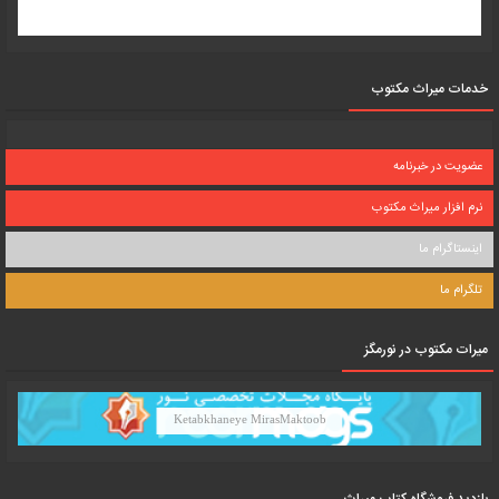
خدمات میراث مکتوب
عضویت در خبرنامه
نرم افزار میراث مکتوب
اینستاگرام ما
تلگرام ما
میرات مکتوب در نورمگز
Ketabkhaneye MirasMaktoob
بازدید فروشگاه کتاب میراث