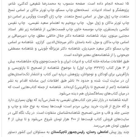
۱۵ نسخه انجام داده است. صفحه منسوب به محمدرضا شفیعی کدکنی، شاعر،
پژوهشگر و استاد ادبیات، نسخه‌های چاپ مسکو، چاپ تورنر ماکان بر اساس نسخ
متعدد، چاپ ژول مول بر اساس نسخ متعدد، چاپ ژان اگوست وولّرس بر اساس دو
چاپ تورنر ماکان و ژول مول، چاپ بروخیم به اهتمام سعید نفیسی، چاپ نفیس
عکسی بایسنقری، چاپ موسسه خاور، چاپ قسمت‌هایی از شاهنامه زیر نظر استاد
مجتبی مینوی، بنیاد شاهنامه، شاهنامه دکتر جلال خالقی مطلق، چاپ دبیرسیاقی بر
اساس چاپ ماکان و مول، نامه باستان دکتر میرجلال‌الدین کزازی، شاهنامه بر اساس
چاپ مسکو دکتر سعید حمیدیان، شاهنامه دکتر عزیزالله جُوینی و شاهنامه مصطفی
جیحونی را از شاهنامه‌های معتبر خوانده است.
طبق اطلاعات سامانه خانه کتاب و ادبیات ایران و با جست‌وجوی واژه «شاهنامه» بیش
از ۳ هزار کتاب (۳۳۷۷ چاپ اول) با موضوع شاهنامه از تصحیح تا بازنویسی و
بازآفرینی برای کودکان و نوجوانان، پژوهش درباره این کتاب و انتشار تک‌داستان‌های
آن در سایت ثبت شده و حدود ۲۰ ناشر طبق اطلاعات این سامانه اقدام به نشر
شاهنامه (اعم از تصحیح تا بازآفرینی) کرده‌اند. شاهنامه از جمله کتاب‌هایی است که
در میان کتاب‌های بساط‌گستران هم دیده می‌شود.
البته شاهنامه در بازار نشر جزء کتاب‌های نفیسی به شمار می‌آید که بهای بسیاری دارد
و گاه خارج از قدرت خرید برخی مردم است؛ قیمت‌ها بسته به نوع جلد و چاپ و
جنس جلد و قاب و حتی تصحیح شاهنامه‌شناسان متفاوت است. در یک نگاه کلی در
سایت‌های فروش کتاب قیمت‌ها از ۴۰۰ هزار تومان شروع می‌شود و تا بیش از ۴
میلیون تومان هم می‌رسد.
چند روز پیش
امامعلی رحمان، رئیس‌جمهور تاجیکستان
به مسئولان این کشور دستور