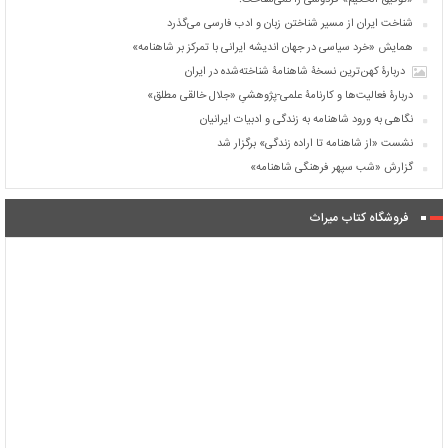
«توفیق الحکیم» فردوسی را نمی‌شناخت!
شناخت ایران از مسیر شناختن زبان و ادب فارسی می‌گذرد
همایش «خرد سیاسی در جهان اندیشه ایرانی با تمرکز بر شاهنامه»
دربارۀ کهن‌ترین نسخۀ شاهنامۀ شناخته‌شده در ایران
دربارۀ فعالیت‌ها و کارنامۀ علمی-پژوهشیِ «جلال خالقی مطلق»
نگاهی به ورود شاهنامه به زندگی و ادبیات ایرانیان
نشست «از شاهنامه تا اراده زندگی» برگزار شد
گزارش «شب سپهر فرهنگی شاهنامه»
فروشگاه کتاب میراث