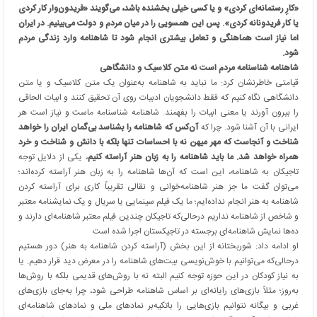
«کارِ رستمانه‌ای کردی» و یا کسی خیلی بخشنده باشد، می‌گویند «فریدون‌وار کار کردی
یا کار فریدونانه کردی». پس این همسویی را در میان مردم و دولت می‌بینیم. در ایران
اما نیاز است هماهنگی و تعامل بیشتری انجام شود تا شاهنامه وارد زندگی مردم
شود.
شاهنامه شناسنامه مردم است نه متن کلاسیک و دانشگاهی
قیامتی خاطرنشان کرد: ما نباید به شاهنامه به‌عنوان یک متن کلاسیک و یا متن
دانشگاهی نگاه کنیم که فقط دانشجویان ادبیات روی آن تحقیق کنند و ابیات الحاقی
را بیرون آورند یا معنی ابیات را بفهمند. شاهنامه شناسنامه ماست و نیاز است هر
ایرانی با آن آشنا شود. چرا که
آن‌کس که شاهنامه را بشناسد بی‌گمان ایران را خواهد
شناخت و آنجاست که مهر میهن نه با احساسات تنها بلکه با دانش و شناخت و خرد
همراه خواهد شد. ما باید شاهنامه را به زبان هنر آراسته کنیم
، یکی از دلایل توجه
تاجیکان به شاهنامه، این است که آن‌ها شاهنامه را به زبان هنر آراسته کرده‌اند؛
می‌توان گفت ما جز هنر شاهنامه‌خوانی و نقالی تقریباً کاری برای آراسته کردن
شاهنامه به هنر انجام نداده‌ایم؛ ما یک فیلم سینمایی یا سریال و یک نمایشنامه معتبر
و شاخص از شاهنامه نداریم درحالی‌که تاجیکان چندین فیلم معتبر شاهنامه‌ای دارند و
ده‌ها نمایش شاهنامه‌ای برجسته در تاجیکستان اجرا شده است
او ادامه داد: شوربختانه از این بخش (آراسته کردن شاهنامه به هنر) دور هستیم
درحالی‌که می‌توانیم با خوش‌نویسی بیت‌های شاهنامه را در معرض دید قرار دهیم. یا
به نیاز کودکان در این حوزه توجه کنیم البته نه با روش‌های قدیمی بلکه با روش‌ها
به‌روز؛ مثلاً بازی‌های رایانه‌ای بر اساس شاهنامه طراحی شود، چرا به‌جای بازی‌های
غربی و بیگانه نتوانیم بازی‌هایی را باتکیه‌بر نمادهای ملی و نمادهای شاهنامه‌ای