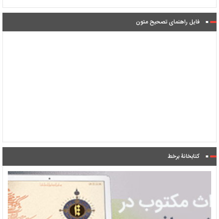
فایل راهنمای تصحیح متون
کتابخانۀ برخط