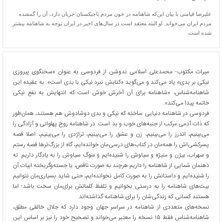
علیرضا قیامتی با بیان این‌که شاهنامه در خون مردم تاجیکستان جریان دارد، آن را گمشده
مردم ایران می‌خواند. او البته معتقد است در سال‌های اخیر در ایران توجه به شاهنامه بیشتر
شده است.
میراث مکتوب- محمدعلی اسلامی ندوشن از فردوسی به عنوان «سخنگوی پیروزی
نیکی بر بدی» یاد می‌کند و می‌گوید «کتابش نبرد نیکی با بدی است». به عقیده این
شاهنامه‌شناس، «شاهنامه برای آن آخرش خوش است که انتهایش به نفع نیکی
خاتمه پیدا می‌کند».
فردوسی در شاهنامه دنیایی ساخته که نیکی و بدی دوشادوش هم هستند، همان‌طور
که ذات آدمی مرکب از جنبه‌های خوب و بد است. در شاهنامه روح پهلوانی و آزادگی را
می‌بینیم، اندرز را می‌بینیم، زن و عشق را می‌بینیم، تراژدی را می‌بینیم، اصلا قصه
پسرکشی‌اش را همه‌مان در کتاب‌های درسی‌مان خوانده‌ایم، گاه از بزرگ‌ترها قصه‌ رستم
و سهراب، بیژن و منیژه و سیاوش را شنیده‌ایم و سوگ سیاوش را به یادگار داریم. ته
ذهنمان شمایی از شاهنامه را داریم هرچند به صورت ناقص، یا جسته‌وگریخته ابیات آن
را شنیده‌ایم و داستانش را به صورت کامل نخوانده‌ایم، حتی شاید بسیاری‌مان نتوانیم
بیت‌های شاهنامه را به درستی بخوانیم و تلفظ کلماتش برای‌مان سخت باشد؛ اما
هستند کسانی که زندگی‌شان را برای شاهنامه‌ گذاشته‌اند.
نسخه‌های متعددی از شاهنامه در سراسر جهان وجود دارد که جلال خالقی مطلق،
شاهنامه‌شناس فقط ۱۵ نسخه را معتبر می‌خواند و تصحیح خود را نیز بر اساس این