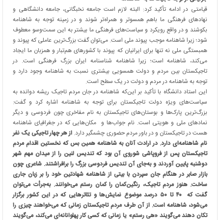
قیامتی در ادامه تأکید کرد: البته لازم است جامعه نخبگانی، جامعه دانشگاهی و
نهادهای فرهنگی ما باهم همسوتر و همراه‌تر شوند و در زمینه توجه به شاهنامه
بکوشند و در واقع رویکرد و سیاست‌های فرهنگی ما بیشتر به این سمت‌وسو معطوف
شود؛ زیرا شاهنامه موجب پیوند ملی است. می‌توان گفت بزرگ‌ترین عاملی که پیوند و
همبستگی ملی نه تنها برای ایرانیان که پیوند با کشورهای هم‌تبار و همزبان ما ایجاد
می‌کند، شاهنامه است؛ زیرا شاهنامه شناسنامه ایران بزرگ فرهنگی است. در
تاجیکستان بین مردم و دولت همسویی بیشتری نسبت به شاهنامه وجود دارد و
توجه به شاهنامه در مردم و دولت در یک سطح است.
این استاد دانشگاه با تأکید بر این‌که شاهنامه در جان مردم تاجیک ریشه دوانده به
سیاست‌های ویژه دولت تاجیکستان برای توجه به شاهنامه اشاره کرد و گفت:
بزرگ‌ترین پارک‌ها و بوستان‌های تاجیکستان به نام مفاخری چون فردوسی و دیگر
نمادهای ملی و هویتی است. نام جواب‌ها و مکان‌هایی که در جغرافیای شاهنامه
هست در تاجیکستان و در باور مردم حضوری چشمگیر دارد.
از هر چهار تاجیکی یک نفر
نام شاهنامه‌ای دارد. در ارادت آنان به شاهنامه همین بس که نخستین اقدام مردم
تاجیکستان پس از فروپاشی شوروی آن بود که تندیس لنین را از میدان مهم شهر
دوشنبه پایین آوردند و به‌جای آن تندیس فردوسی بزرگ را برافراشتند. شاعری چون
بازار صابر در هنگام جان سپردن با بیتی از شاهنامه شهادتین خود را بر زبان جاری
ساخت. هنوز مردم تاجیک، رنگین‌کمان ‌را کمان رستم می‌خوانند. به‌جرأت می‌توان
گفت که ۴۰ تا ۵۰ درصد موضوع نمایش‌ها و تئاترهایی که در این کشور برگزار
می‌شود، شاهنامه است. از آن طرف مردم تاجیکستان زمانی که می‌خواهند چیزی را
تکان دهند می‌گویند «هی رستم» یا زمانی که کسی کار پهلوانانه‌ای می‌کند، می‌گویند