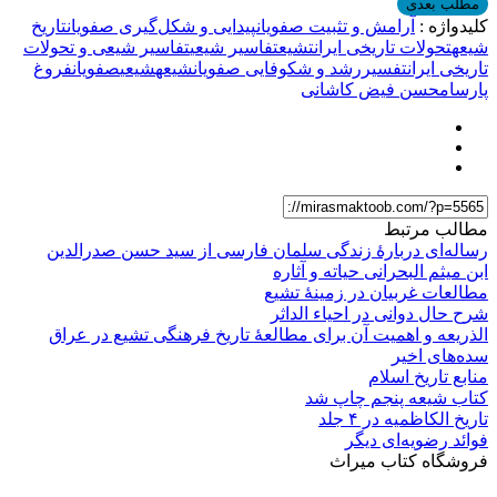
مطلب بعدی
کلیدواژه :
آرامش و تثبیت صفویان
پیدایی و شکل‌گیری صفویان
تاریخ
شیعه
تحولات تاریخی ایران
تشیع
تفاسیر شیعی
تفاسیر شیعی و تحولات
تاریخی ایران
تفسیر
رشد و شکوفایی صفویان
شیعه
شیعی
صفویان
فروغ
پارسا
محسن فیض کاشانی
مطالب مرتبط
رساله‌اى دربارهٔ زندگى سلمان فارسى از سید حسن صدرالدین
ابن میثم البحرانی حیاته و آثاره
مطالعات غربیان در زمینهٔ تشیع
شرح حال دوانی در احیاء الداثر
الذریعه و اهمیت آن برای مطالعۀ تاریخ فرهنگی تشیع در عراق
سده‌های اخیر
منابع تاریخ اسلام
کتاب شیعه پنجم چاپ شد
تاریخ الکاظمیه در ۴ جلد
فوائد رضویه‌ای دیگر
فروشگاه کتاب میراث