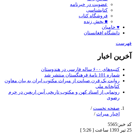
عضویت در خبرنامه
کتابشناسی
فروشگاه کتاب
■ پخش زنده
♥ حامیان
دانشگاه افغانستان
فهرست
آخرین اخبار
کتیبه‌های ۶۰۰ ساله فارسی در هندوستان
شماره 101 نامۀ فرهنگستان منتشر شد
روایت یک قرن صیانت از میراث مکتوب ایران به بیان معاون
کتابخانه ملی
رونمایی از اسناد کهن و مکتوب تاریخی آیین اربعین در حرم
رضوی
صفحه نخست
/
اخبار میراث
/
کد خبر:
5565
25 تیر 1393 ساعت [ 5:26 ]