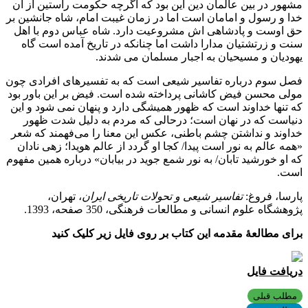
مشهور در بین عالمان دین این بود که اگرچه حکومت راستین از آن
خدا و رسول و امامان است اما در زمان غیبت امام، شاه جانشین بر
حق اوست و پادشاهی اش مشروعیت دارد. شاه عباس دوم با اهل
سنت و زرتشتیان مدارا داشت اما چنانکه در تاریخ آمده است گاه
یهودیان و مسیحیان به اجبار مسلمان می شدند.
فصل سوم درباره تفاسیر شیعی است که به تفسیرهای افرادی چون
مولی محسن فیض کاشانی پرداخته شده است. فیض بر این باور بود
که تنها خداوند است که ظهور همیشگی دارد و پنهان نمی شود و این
دنیاست که در نهان است؛ درحالی که مردم به دلیل شدت ظهور
خداوند و نداشتن چشم باطنی، عکس این معنا را می‌فهمند که شعر
«همه عالم به نور است پیدا/ کجا او گردد از عالم هویدا؛ زهی نادان
که او خورشید تابان/ به نور شمع جوید در بیابان» درباره همین مفهوم
است.
پارسا، فروغ:
تفاسیر شیعی و تحولات تاریخی ایران
، تهران،
پژوهشگاه علوم انسانی و مطالعات فرهنگی، 350 صفحه، 1393.
برای مطالعۀ مقدمه این کتاب بر روی فایل زیر کلیک کنید
دريافت فايل
مطلب قبلی