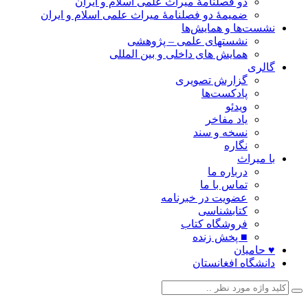
دو فصلنامۀ میراث علمی اسلام و ایران
ضمیمۀ دو فصلنامۀ میراث علمی اسلام و ایران
نشست‌ها و همایش‌ها
نشستهای علمی – پژوهشی
همایش های داخلی و بین المللی
گالری
گزارش تصویری
پادکست‌ها
ویدئو
یاد مفاخر
نسخه و سند
نگاره
با میراث
درباره ما
تماس با ما
عضویت در خبرنامه
کتابشناسی
فروشگاه کتاب
■ پخش زنده
♥ حامیان
دانشگاه افغانستان