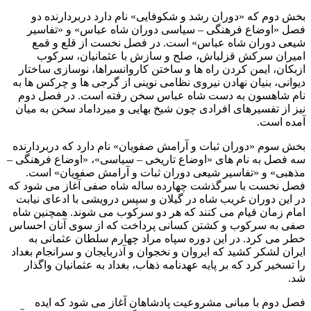
بخش دوم که «دوران رشد و شکوفایی» نام دارد دربردارنده دو
فصل «اوضاع فرهنگی – سیاسی دوران شاه عباس» و «تفاسیر
شیعی دوران شاه عباس» است. در فصل نخست از قلع و قمع
امیران سرکش قزلباش، صلح و سازش با عثمانیان، سرکوب
ازبکان، ایمن کردن راه ها و ساختن کاروانسراها، نوسازی ساختار
دیوانی، بنیان نهادن نیروی نظامی نوینی از گرجی ها و چرکس ها به
نام شاهسون به دست شاه عباس سخن رفته است. در فصل دوم
نیز از تفسیرهای افرادی چون شیخ بهایی و میرداماد سخن به میان
آمده است.
بخش سوم «دوران ثبات و آرامش صفویان» نام دارد که دربردارنده
سه فصل به نام های «اوضاع تاریخی – سیاسی»، «اوضاع فرهنگی –
مذهبی» و «تفاسیر شیعی دوران ثبات و آرامش صفویان» است.
فصل نخست با سرگذشت چهارده ساله شاه صفی آغاز می شود که
در این دوران غریب شاه در گیلان و سپس درویشی با ادعای نیابت
امام زمان قیام می کنند که هر دو سرکوب می شوند. همچنین شاه
صفی به سرکوب و کشتن کسانی پرداخت که از سوی آنان احساس
خطر می کرد. در این دوره سپاه مراد چهارم سلطان عثمانی به
ایران لشکر کشید که ایروان و نخجوان و آذربایجان و سرانجام بغداد
را تسخیر کرد که بر پایه عهدنامه ذهاب، بغداد به عثمانیان واگذار
شد.
فصل دوم با مبانی مشروعیت پادشاهان آغاز می شود که ایده