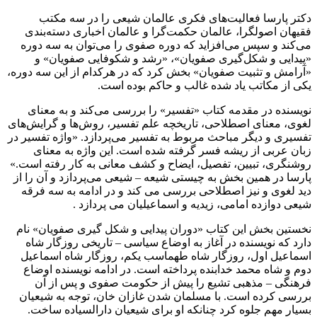
دکتر پارسا فعالیت‌های فکری عالمان شیعی را در سه مکتب
فقیهان اصولگرا، عالمان حکمت‌گرا و عالمان اخباری دسته‌بندی
می‌کند و سپس می‌افزاید که دوره صفوی را می‌توان به سه دوره
«پیدایی و شکل‌گیری صفویان»، «رشد و شکوفایی صفویان» و
«آرامش و تثبیت صفویان» بخش کرد که در هرکدام از این سه دوره،
یکی از مکاتب یاد شده غالب و حاکم بوده است.
نویسنده در مقدمه کتاب «تفسیر» را بررسی می‌کند و به معنای
لغوی، معنای اصطلاحی، تاریخچه علم تفسیر، روش‌ها و گرایش‌های
تفسیری و دیگر مباحث مربوط به تفسیر می‌پردازد. «واژه تفسیر در
زبان عربی از ریشه فسر گرفته شده است. این واژه به معنای
روشنگری، تبیین، تفصیل، ایضاح و کشف معانی به کار رفته است.»
پارسا در همین بخش به چیستی شیعه – شیعی می‌پردازد و آن را از
دید لغوی و نیز اصطلاحی بررسی می کند و در ادامه به سه فرقه
شیعی دوازده امامی، زیدیه و اسماعیلیان می پردازد .
نخستین بخش این کتاب «دوران پیدایی و شکل گیری صفویان» نام
دارد که نویسنده در آغاز به اوضاع سیاسی – تاریخی روزگار شاه
اسماعیل اول، روزگار شاه طهماسب یکم، روزگار شاه اسماعیل
دوم و شاه محمد خدابنده پرداخته است. در ادامه نویسنده اوضاع
فرهنگی – مذهبی تشیع را پیش از حکومت صفوی و پس از آن
بررسی کرده است. با مسلمان شدن غازان خان، توجه به شیعیان
بسیار مهم جلوه کرد چنانکه او برای شیعیان دارالسیاده ساخت.