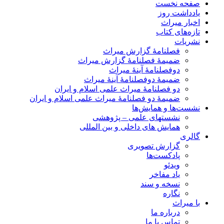
صفحه نخست
یادداشت روز
اخبار میراث
تازه‌های کتاب
نشریات
فصلنامۀ گزارش میراث
ضمیمۀ فصلنامۀ گزارش میراث
دوفصلنامۀ آینۀ میراث
ضمیمۀ دوفصلنامۀ آینۀ میراث
دو فصلنامۀ میراث علمی اسلام و ایران
ضمیمۀ دو فصلنامۀ میراث علمی اسلام و ایران
نشست‌ها و همایش‌ها
نشستهای علمی – پژوهشی
همایش های داخلی و بین المللی
گالری
گزارش تصویری
پادکست‌ها
ویدئو
یاد مفاخر
نسخه و سند
نگاره
با میراث
درباره ما
تماس با ما