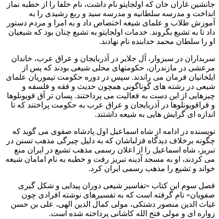
جانشین غازان خان که اولجایتو نام داشت، نام خلفا را از خطبه نماز
انداخت و مدرسه سلطانیه و مدرسه سید و ربع رشیدی را به
آموزش طلاب و علمای شیعه اختصاص داد و به امرا و مردم دستور
داد تا به تشیع بگروند. خدمات اولجایتو به تشیع چنان بود که شیعیان
او را سلطان محمد خدابنده نام نهادند.
سربداران در سبزوار، آل جلایر در آذربایجان و عراق عرب، خاندان
مرعشی در مازندران، حکومتهای محلی شیعی بودند که پس از
ایلخانیان فرمان می راندند. سپس در دوره حکومت تیموریان علمای
شیعی در رشته های گوناگونی همچون حدیث و فقه و فلسفه و
چیزهایی از این دست به فعالیت می پرداختند. پسان تر آق قویونلوها
و قراقویونلوها در آذربایجان و عراق عرب به حکومت پراختند که تا
اندازه ای گرایش هایی به شیعه داشتند.
نویسنده در ادامه از شاه اسماعیل اول پادشاه صفوی می گوید که
چگونه برخلاف دیدگاه قزلباشان که به دلیل چیرگی مذهب تسنن در
تبریز، شاه اسماعیل را از اعلان رسمی مذهب تشیع در ایران منع
می کردند، او به مسجد آدینه تبریز رفت و خطبه به نام امامان شیعه
خواند و تشیع را مذهب رسمی ایران کرد.
فصل سوم این کتاب «تفاسیر شیعی دوران پیدایی و شکل گیری
صفویان» نام گرفته است که به تفسیرهای نوشته افرادی چون
غیاث الدین منصور دشتکی، مولی کمال الدین الهی، علی بن حسن
زواره ای و مولی فتح الله کاشانی پرداخته شده است.