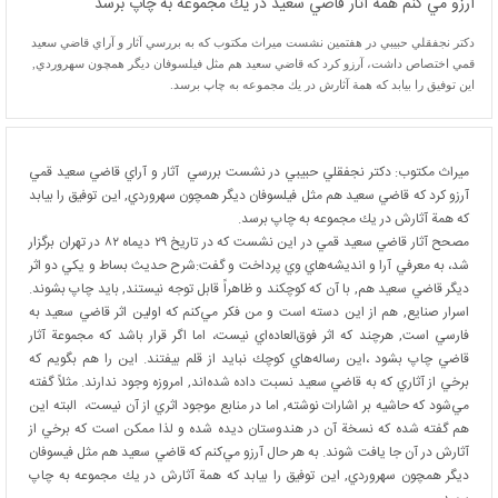
آرزو مي كنم همة آثار قاضي سعيد در يك مجموعه به چاپ برسد
دكتر نجفقلي حبيبي در هفتمین نشست میراث مکتوب که به بررسي آثار و آراي قاضي سعيد
قمي اختصاص داشت، آرزو كرد كه قاضي سعيد هم مثل فيلسوفان ديگر همچون سهروردي,
اين توفيق را بيابد كه همة آثارش در يك مجموعه به چاپ برسد.
ميراث مكتوب: دكتر نجفقلي حبيبي در نشست بررسي آثار و آراي قاضي سعيد قمي
آرزو كرد كه قاضي سعيد هم مثل فيلسوفان ديگر همچون سهروردي, اين توفيق را بيابد
كه همة آثارش در يك مجموعه به چاپ برسد.
مصحح‌ آثار قاضي‌ سعيد قمي‌ در اين نشست كه در تاريخ ۲۹ ديماه ۸۲ در تهران برگزار
شد، به معرفي‌ آرا و انديشه‌هاي‌ وي پرداخت و گفت:شرح حديث بساط و يكي دو اثر
ديگر قاضي سعيد هم, با آن كه كوچكند و ظاهراً قابل توجه نيستند, بايد چاپ بشوند.
اسرار صنايع, هم از اين دسته است و من فكر مي‌كنم كه اولين اثر قاضي سعيد به
فارسي است, هرچند كه اثر فوق‌العاده‌اي نيست، اما اگر قرار باشد كه مجموعة آثار
قاضي چاپ بشود ،اين رساله‌هاي كوچك نبايد از قلم بيفتند. اين را هم بگويم كه
برخي از آثاري كه به قاضي سعيد نسبت داده شده‌اند, امروزه وجود ندارند. مثلاً گفته
مي‌شود كه حاشيه بر اشارات نوشته, اما در منابع موجود اثري از آن نيست، البته اين
هم گفته شده كه نسخة آن در هندوستان ديده شده و لذا ممكن است كه برخي از
آثارش در آن جا يافت شوند. به هر حال آرزو مي‌كنم كه قاضي سعيد هم مثل فيسوفان
ديگر همچون سهروردي, اين توفيق را بيابد كه همة آثارش در يك مجموعه به چاپ