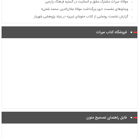
مولانا؛ میراث مشترک عشق و انسانیت در گستره فرهنگ پارسی
ویدئوهای نشست «روز بزرگداشت مولانا جلال‌الدین محمد بلخی»
گزارش نشست رونمایی از کتاب «غوغای تبریز» در بنیاد پژوهشی شهریار
فروشگاه کتاب میراث
فایل راهنمای تصحیح متون