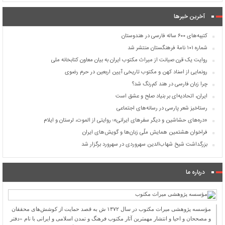
آخرین خبرها
کتیبه‌های ۶۰۰ ساله فارسی در هندوستان
شماره ۱۰۱ نامۀ فرهنگستان منتشر شد
روایت یک قرن صیانت از میراث مکتوب ایران به بیان معاون کتابخانه ملی
رونمایی از اسناد کهن و مکتوب تاریخی آیین اربعین در حرم رضوی
چرا زبان فارسی در هند کم‌رنگ شد؟
ایران، اتحادیه‌ای بر بنیاد صلح و عشق است
رستاخیز شعر پارسی در رسانه‌های اجتماعی
«دره‌های حشاشین و دیگر سفرهای ایرانی»؛ روایتی از الموت، لرستان و ایلام
فراخوان هشتمین همایش ملّی زبان‌ها و گویش‌های ایران
بزرگداشت شیخ شهاب‌الدین سهروردی در سهرورد برگزار شد
درباره ما
مؤسسه پژوهشی میراث مكتوب در سال ۱۳۷۲ ش به قصد حمایت از كوشش‌های محققان
و مصححان و احیا و انتشار مهمترین آثار مكتوب فرهنگ و تمدن اسلامی و ایرانی با نام «دفتر