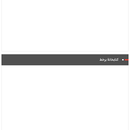
کتابخانۀ برخط