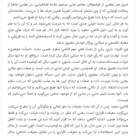
امروز هم بعضي از فيلسوفان معاصر حتي مرحوم علامه طباطبايي, در بعضي جاها از
رسالات كوچكي كه از وي منتشر شده‌اند, تقريباً همين حرف ها را مي‌زنند, خلاصه‌شان
اين است كه دربارة خدا هيچ نمي‌توانيم بگوييم ، وقتي كه دربارة او هيچ نمي‌دانيم.
به هر حال, اين بحث خيلي جدي است كه به سرعت نمي‌شود سر و ته آن را به هم
آورد و به اين دليل قاضي سعيد را مورد انتقاد قرار داد, هر چند كه حرف هاي جاي
بحث و گفت و گو دارند، اما در عين حال سعي كرده تا انديشه‌هاي ائمه را به طريقي با
معارف فلسفي و عرفاني روزگار خودش تطبيق بدهد.
وي افزود: باري, يكي از بحث هاي مهم قاضي سعيد همين بحث «حركت جوهري»
است. نهايت اين كه رأي خود را به سبكي ديگر بيان كرده است. درواقع, او نه تنها منكر
حركت نيست‌كه سخت به آن قائل است, منتهي با تعبير ديگر, كه كوشيده است آن را با
احاديث تطبيق بدهد. او همچنين بحثي خيلي جدي در باب اسماء و صفات حق تعالي
دارد و چون اشتراك معنوي را قبول ندارد, حل اين مسأله خيلي دشوار خواهد بود.
يعني بحث عينيت ذات و صفات و ارجاع اين ها به سلب نقايص كه در باب مقام
احديت اعتقاد دارد, از نكاتي هستند كه دربارة آنها هيچ نمي‌دانيم و لذا نمي‌توانيم در
باب آنها بحث كنيم، حتي در جايي كه از موجود سخن مي‌گويد و اصلاً نمي‌دانيم كه
چيست.
قاضي سعيد پس از آن كه بحث معرفت به حق تعالي و چگونگي آن را مطرح مي‌كند،
مي‌گويد معرفت اقراري است، يعني كه عقل در روايات و آيات حركت مي‌كند و فقط
مي‌تواند همين اندازه آگاهي بدهد كه ما اقرار كنيم كه مُبدعي هست و علت العلل
همه چيز است. در عين حال، او با اين كه قائل به توحيديت اسماء الهي است،‌ از به‌كار
بردن اين اصطلاحات ابا مي‌كند و معرفت اقراري را در مقابل معرفت احاطي به‌كار