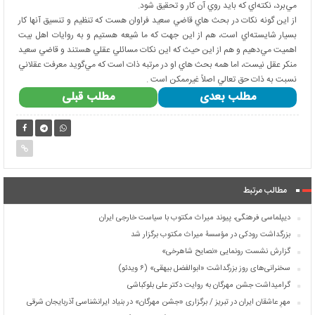
مي‌برد، نكته‌اي كه بايد روي آن كار و تحقيق شود.
از اين گونه نكات در بحث هاي قاضي سعيد فراوان هست كه تنظيم و تنسيق آنها كار
بسيار شايسته‌اي است، هم از اين جهت كه ما شيعه هستيم و به روايات اهل بيت
اهميت مي‌دهيم و هم از اين حيث كه اين نكات مسائلي عقلي هستند و قاضي سعيد
منكر عقل نيست، اما همه بحث هاي او در مرتبه ذات است كه مي‌گويد معرفت عقلاني
نسبت به ذات حق تعالي اصلاً غيرممكن است .
مطلب بعدی
مطلب قبلی
مطالب مرتبط
دیپلماسی فرهنگی، پیوند میراث مکتوب با سیاست خارجی ایران
بزرگداشت رودکی در مؤسسۀ میراث مکتوب برگزار شد
گزارش نشست رونمایی «نصایح شاهرخی»
سخنرانی‌های روز بزرگداشت «ابوالفضل بیهقی» (۶ ویدئو)
گرامیداشت جشن مهرگان به روایت دکتر علی بلوکباشی
مهرِ عاشقان ایران در تبریز / برگزاری «جشن مهرگان» در بنیاد ایرانشناسی آذربایجان شرقی