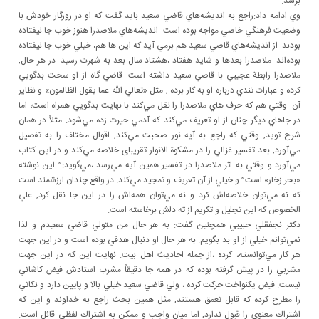
برسد.
وي ادامه داد:راجع به انديشه‌هاي قاضي سعيد بايد گفت كه او در روزگار خودش با
وضعيت فرهنگي خاصي مواجه بوده است. انديشه‌هاي ملاصدرا هنوز خوب جا نيفتاده
بودند. از انديشه‌هاي قاضي سعيد هم برمي آيد كه اين ها هم، خيلي خوب جا نيفتاده
بوده‌اند. ملاصدرا بعدها و شايد هفتاد ،هشتاد سال بعد به شهرت رسيد. در هر حال,‌
ملاصدرا رابطة عجيبي با قاضي سعيد داشته است. قاضي گاه از او سخت بدگويي
كرده و عبارات تندي درباره او به كار برده , مثل «تعالي الله عما يقول الظالمون» و نظاير
آن. وقتي هم كه حرف هاي ملاصدرا را نقل مي‌كند با نهايت بدگويي همراه است، اما
در جاهاي ديگر چنان از او تعريف مي‌كند كه آدمي حيرت زده مي‌شود. مثلاً در همان
شرح تويد, وقتي كه راجع به آيه نور صحبت مي‌كند, اقوال مختلف را به تفصيل
مي‌آورد, بعد تفسير غزالي را در مشكوة الانوار تقريباى خلاصه مي‌كند و در اين كتاب
مي‌آورد و وقتي به اثر ملاصدرا در تفسير همين آيه مي‌رسد ،مي‌گويد:” اين نوشته
«بحر زخار» است” و خيلي از آن تعريف و تمجيد مي‌كند. در واقع چندان ارزشمند است
كه نه مي‌توان خلاصه‌اش كرد و نه مي‌توان همه‌اش را در اين جا نقل كرد, علي
الخصوص كه اين تجليل و تكريم از ته دلش برخاسته است.
دكتر نجفقلي حبيبي همچنين گفت: به هر حال من متولي قاضي سعيدم و لذا
نمي‌توانم خيلي از او بد بگويم. به هر حال او دنبال هدفي بوده است و در اين جهت
هر كار مي‌توانسته، كرده ،از جمله احاديث اهل بيت. نهايت اين كه در اين جهت
مشربي را در پيش گرفته بوده كه در همه جا دقيقاً مشرب استادش فيض كاشاني
نيست. فيض يكنواخت حركت كرده ، ولي قاضي سعيد خيلي بالا و پايين دارد و نكاتي
را مطرح كرده كه قابل تعمق هستند, مثل همين بحث راجع به خداوند و اين كه
اشتراك معنوي را قبول ندارد, اما ميان واجب و ممكن به اشتراك لفظي قائل است.