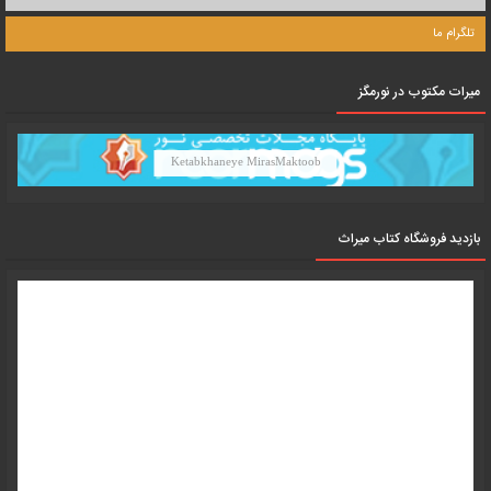
تلگرام ما
میرات مکتوب در نورمگز
Ketabkhaneye MirasMaktoob
بازدید فروشگاه کتاب میراث