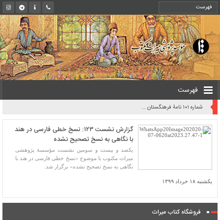
فهرست
روایت یک قرن صیانت از میراث مکتوب ایران به بیان معاون کتابخانه ملی
گزارش نشست ۱۲۳: نسخ خطی فارسی در هند
با نگاهی به نسخ تصحیح نشده
یکصد و بیست و سومین نشست مؤسسۀ پژوهشی
میراث مکتوب با موضوع «نسخ خطی فارسی در هند با
نگاهی به نسخ تصحیح نشده» برگزار شد.
یکشنبه ۱۸ خرداد ۱۳۹۹
فروشگاه کتاب میراث