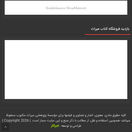
Ketabkhaneye MirasMaktoob
بازدید فروشگاه کتاب میراث
کلیه حقوق مادی، معنوی، اخبار و تصاویر و فیلمها برای مؤسسۀ پژوهشی میراث مکتوب محفوظ
میباشد؛ همچنین استفاده و نقل، از مطالب با ذکر منبع و این سایت مجاز است. | Copyright 2026 |
طراحی و توسعه :
اجراکار