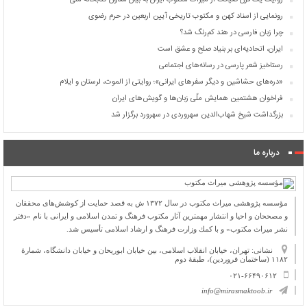
روایت یک قرن صیانت از میراث مکتوب ایران به بیان معاون کتابخانه ملی
رونمایی از اسناد کهن و مکتوب تاریخی آیین اربعین در حرم رضوی
چرا زبان فارسی در هند کم‌رنگ شد؟
ایران، اتحادیه‌ای بر بنیاد صلح و عشق است
رستاخیز شعر پارسی در رسانه‌های اجتماعی
«دره‌های حشاشین و دیگر سفرهای ایرانی»؛ روایتی از الموت، لرستان و ایلام
فراخوان هشتمین همایش ملّی زبان‌ها و گویش‌های ایران
بزرگداشت شیخ شهاب‌الدین سهروردی در سهرورد برگزار شد
درباره ما
مؤسسه پژوهشی میراث مكتوب در سال ۱۳۷۲ ش به قصد حمایت از كوشش‌های محققان
و مصححان و احیا و انتشار مهمترین آثار مكتوب فرهنگ و تمدن اسلامی و ایرانی با نام «دفتر
نشر میراث مكتوب» و با كمك وزارت فرهنگ و ارشاد اسلامی تأسیس شد.
نشانی: تهران، خیابان انقلاب اسلامی، بین خیابان ابوریحان و خیابان دانشگاه، شمارۀ
۱۱۸۲ (ساختمان فروردین)، طبقۀ دوم
۰۲۱-۶۶۴۹۰۶۱۲
info@mirasmaktoob.ir