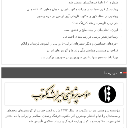
شماره ۱۰۱ نامۀ فرهنگستان منتشر شد
روایت یک قرن صیانت از میراث مکتوب ایران به بیان معاون کتابخانه ملی
رونمایی از اسناد کهن و مکتوب تاریخی آیین اربعین در حرم رضوی
چرا زبان فارسی در هند کم‌رنگ شد؟
ایران، اتحادیه‌ای بر بنیاد صلح و عشق است
رستاخیز شعر پارسی در رسانه‌های اجتماعی
«دره‌های حشاشین و دیگر سفرهای ایرانی»؛ روایتی از الموت، لرستان و ایلام
فراخوان هشتمین همایش ملّی زبان‌ها و گویش‌های ایران
بزرگداشت شیخ شهاب‌الدین سهروردی در سهرورد برگزار شد
درباره ما
مؤسسه پژوهشی میراث مكتوب در سال ۱۳۷۲ ش به قصد حمایت از كوشش‌های محققان
و مصححان و احیا و انتشار مهمترین آثار مكتوب فرهنگ و تمدن اسلامی و ایرانی با نام «دفتر
نشر میراث مكتوب» و با كمك وزارت فرهنگ و ارشاد اسلامی تأسیس شد.