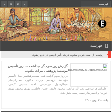
فهرست
رونمایی از اسناد کهن و مکتوب تاریخی آیین اربعین در حرم رضوی
گزارش روز سوم گرامیداشت سالروز تأسیس
مؤسسۀ پژوهشی میراث مکتوب
در روز سوم گرامیداشت بیست‌وهشتمین سال تأسیس
مؤسسۀ پژوهشی میراث مکتوب سخنرانی‌های
عبدالرسول خیراندیش، احمد سمیعی گیلانی،
علی‌اشرف صادقی، نصراللّه صالحی، محمود عابدی، حسن عاطفی، مهدی محقق، مهدی
نوریان و احمدرضا رحیمی ریسه پخش شد.
یکشنبه ۳ بهمن ۱۴۰۰