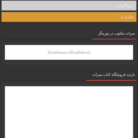
اینستاگرام ما
تلگرام ما
میرات مکتوب در نورمگز
Ketabkhaneye MirasMaktoob
بازدید فروشگاه کتاب میراث