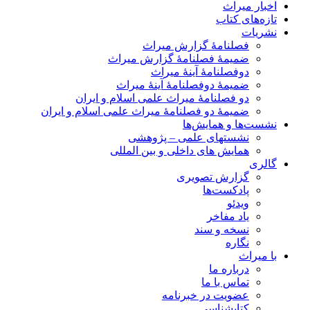
اخبار میراث
تازه‌های کتاب
نشریات
فصلنامۀ گزارش میراث
ضمیمۀ فصلنامۀ گزارش میراث
دوفصلنامۀ آینۀ میراث
ضمیمۀ دوفصلنامۀ آینۀ میراث
دو فصلنامۀ میراث علمی اسلام و ایران
ضمیمۀ دو فصلنامۀ میراث علمی اسلام و ایران
نشست‌ها و همایش‌ها
نشستهای علمی – پژوهشی
همایش های داخلی و بین المللی
گالری
گزارش تصویری
پادکست‌ها
ویدئو
یاد مفاخر
نسخه و سند
نگاره
با میراث
درباره ما
تماس با ما
عضویت در خبرنامه
کتابشناسی