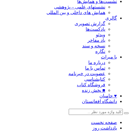
نشست‌ها و همایش‌ها
نشستهای علمی – پژوهشی
همایش های داخلی و بین المللی
گالری
گزارش تصویری
پادکست‌ها
ویدئو
یاد مفاخر
نسخه و سند
نگاره
با میراث
درباره ما
تماس با ما
عضویت در خبرنامه
کتابشناسی
فروشگاه کتاب
■ پخش زنده
♥ حامیان
دانشگاه افغانستان
صفحه نخست
یادداشت روز