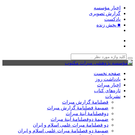
اخبار مؤسسه
گزارش تصویری
پادکست‌
■ پخش زنده
صفحه نخست
یادداشت روز
اخبار میراث
تازه‌های کتاب
نشریات
فصلنامۀ گزارش میراث
ضمیمۀ فصلنامۀ گزارش میراث
دوفصلنامۀ آینۀ میراث
ضمیمۀ دوفصلنامۀ آینۀ میراث
دو فصلنامۀ میراث علمی اسلام و ایران
ضمیمۀ دو فصلنامۀ میراث علمی اسلام و ایران