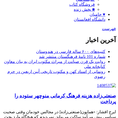
فروشگاه کتاب
■ پخش زنده
♥ حامیان
دانشگاه افغانستان
فهرست
آخرین اخبار
کتیبه‌های ۶۰۰ ساله فارسی در هندوستان
شماره 101 نامۀ فرهنگستان منتشر شد
روایت یک قرن صیانت از میراث مکتوب ایران به بیان معاون
کتابخانه ملی
رونمایی از اسناد کهن و مکتوب تاریخی آیین اربعین در حرم
رضوی
صنعتی‌زاده هزینه فرهنگ کرمانی منوچهر ستوده را
پرداخت
ایرج افشار:‌ «همایون[صنعتی‌زاده] در مجالس خودمان وقتی صحبت
سیاسی پیش می‌آمد ساکت می‌ماند. نمی‌دیدم که هیچ‌گاه وارد بحث