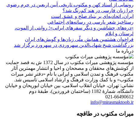
رونمایی از اسناد کهن و مکتوب تاریخی آیین اربعین در حرم رضوی
چرا زبان فارسی در هند کم‌رنگ شد؟
ایران، اتحادیه‌ای بر بنیاد صلح و عشق است
رستاخیز شعر پارسی در رسانه‌های اجتماعی
«دره‌های حشاشین و دیگر سفرهای ایرانی»؛ روایتی از الموت،
لرستان و ایلام
فراخوان هشتمین همایش ملّی زبان‌ها و گویش‌های ایران
بزرگداشت شیخ شهاب‌الدین سهروردی در سهرورد برگزار شد
درباره ما
مؤسسه پژوهشی میراث مكتوب در سال 1372 ش به قصد حمایت
از كوشش‌های محققان و مصححان و احیا و انتشار مهمترین آثار
مكتوب فرهنگ و تمدن اسلامی و ایرانی با نام «دفتر نشر میراث
مكتوب» و با كمك وزارت فرهنگ و ارشاد اسلامی تأسیس شد.
نشانی: تهران، خیابان انقلاب اسلامی، بین خیابان ابوریحان و خیابان
دانشگاه، شمارۀ 1182 (ساختمان فروردین)، طبقۀ دوم
021-66490612
info@mirasmaktoob.ir
میرات مکتوب در طاقچه