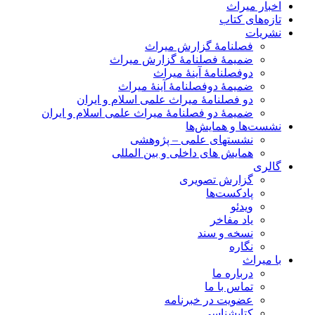
اخبار میراث
تازه‌های کتاب
نشریات
فصلنامۀ گزارش میراث
ضمیمۀ فصلنامۀ گزارش میراث
دوفصلنامۀ آینۀ میراث
ضمیمۀ دوفصلنامۀ آینۀ میراث
دو فصلنامۀ میراث علمی اسلام و ایران
ضمیمۀ دو فصلنامۀ میراث علمی اسلام و ایران
نشست‌ها و همایش‌ها
نشستهای علمی – پژوهشی
همایش های داخلی و بین المللی
گالری
گزارش تصویری
پادکست‌ها
ویدئو
یاد مفاخر
نسخه و سند
نگاره
با میراث
درباره ما
تماس با ما
عضویت در خبرنامه
کتابشناسی