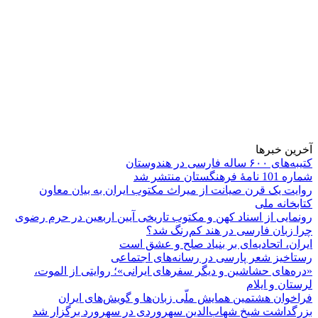
آخرین خبرها
کتیبه‌های ۶۰۰ ساله فارسی در هندوستان
شماره 101 نامۀ فرهنگستان منتشر شد
روایت یک قرن صیانت از میراث مکتوب ایران به بیان معاون
کتابخانه ملی
رونمایی از اسناد کهن و مکتوب تاریخی آیین اربعین در حرم رضوی
چرا زبان فارسی در هند کم‌رنگ شد؟
ایران، اتحادیه‌ای بر بنیاد صلح و عشق است
رستاخیز شعر پارسی در رسانه‌های اجتماعی
«دره‌های حشاشین و دیگر سفرهای ایرانی»؛ روایتی از الموت،
لرستان و ایلام
فراخوان هشتمین همایش ملّی زبان‌ها و گویش‌های ایران
بزرگداشت شیخ شهاب‌الدین سهروردی در سهرورد برگزار شد