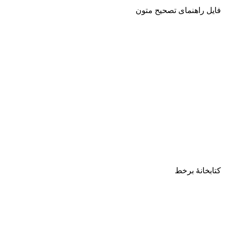
فایل راهنمای تصحیح متون
کتابخانۀ برخط