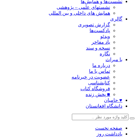
نشست‌ها و همایش‌ها
نشستهای علمی – پژوهشی
همایش های داخلی و بین المللی
گالری
گزارش تصویری
پادکست‌ها
ویدئو
یاد مفاخر
نسخه و سند
نگاره
با میراث
درباره ما
تماس با ما
عضویت در خبرنامه
کتابشناسی
فروشگاه کتاب
■ پخش زنده
♥ حامیان
دانشگاه افغانستان
صفحه نخست
یادداشت روز