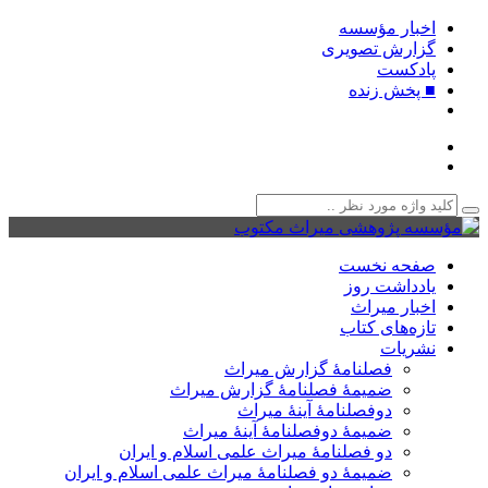
اخبار مؤسسه
گزارش تصویری
پادکست‌
■ پخش زنده
صفحه نخست
یادداشت روز
اخبار میراث
تازه‌های کتاب
نشریات
فصلنامۀ گزارش میراث
ضمیمۀ فصلنامۀ گزارش میراث
دوفصلنامۀ آینۀ میراث
ضمیمۀ دوفصلنامۀ آینۀ میراث
دو فصلنامۀ میراث علمی اسلام و ایران
ضمیمۀ دو فصلنامۀ میراث علمی اسلام و ایران