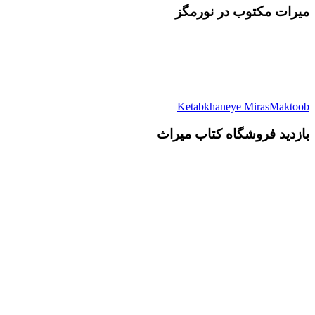
میرات مکتوب در نورمگز
Ketabkhaneye MirasMaktoob
بازدید فروشگاه کتاب میراث