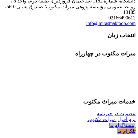
دانشگاه، شمارۀ 1182 (ساختمان فروردین)، طبقۀ دوم، واحد 8 ،
روابط عمومی مؤسسه پژوهی میراث مکتوب؛ صندوق پستی: 569-
13185
02166490612
info@mirasmaktoob.com
انتخاب زبان
میرات مکتوب در چهارراه
خدمات میراث مکتوب
عضویت در خبرنامه
نرم افزار میراث مکتوب
اینستاگرام ما
تلگرام ما