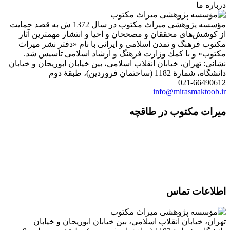
درباره ما
مؤسسه پژوهشی میراث مكتوب در سال 1372 ش به قصد حمایت
از كوشش‌های محققان و مصححان و احیا و انتشار مهمترین آثار
مكتوب فرهنگ و تمدن اسلامی و ایرانی با نام «دفتر نشر میراث
مكتوب» و با كمك وزارت فرهنگ و ارشاد اسلامی تأسیس شد.
نشانی: تهران، خیابان انقلاب اسلامی، بین خیابان ابوریحان و خیابان
دانشگاه، شمارۀ 1182 (ساختمان فروردین)، طبقۀ دوم
021-66490612
info@mirasmaktoob.ir
میرات مکتوب در طاقچه
اطلاعات تماس
تهران، خیابان انقلاب اسلامی، بین خیابان ابوریحان و خیابان