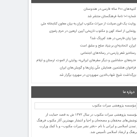
کتیبه‌های ۶۰۰ ساله فارسی در هندوستان
شماره ۱۰۱ نامۀ فرهنگستان منتشر شد
روایت یک قرن صیانت از میراث مکتوب ایران به بیان معاون کتابخانه ملی
رونمایی از اسناد کهن و مکتوب تاریخی آیین اربعین در حرم رضوی
چرا زبان فارسی در هند کم‌رنگ شد؟
ایران، اتحادیه‌ای بر بنیاد صلح و عشق است
رستاخیز شعر پارسی در رسانه‌های اجتماعی
«دره‌های حشاشین و دیگر سفرهای ایرانی»؛ روایتی از الموت، لرستان و ایلام
فراخوان هشتمین همایش ملّی زبان‌ها و گویش‌های ایران
بزرگداشت شیخ شهاب‌الدین سهروردی در سهرورد برگزار شد
درباره ما
مؤسسه پژوهشی میراث مكتوب در سال ۱۳۷۲ ش به قصد حمایت از
وشش‌های محققان و مصححان و احیا و انتشار مهمترین آثار مكتوب فرهنگ
 تمدن اسلامی و ایرانی با نام «دفتر نشر میراث مكتوب» و با كمك وزارت
رهنگ و ارشاد اسلامی تأسیس شد.