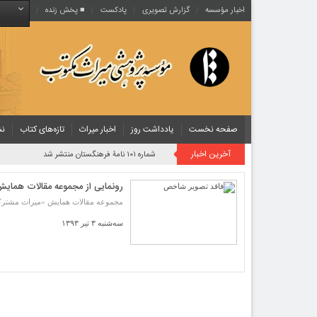
اخبار مؤسسه
گزارش تصویری
پادکست‌
■ پخش زنده
صفحه نخست
یادداشت روز
اخبار میراث
تازه‌های کتاب
نش
آخرین اخبار
شماره ۱۰۱ نامۀ فرهنگستان منتشر شد
رونمایی از مجموعه مقالات همای
مجموعه مقالات همایش «میراث مشترک ایران و هند» ۴ 
سه‌شنبه ۳ تیر ۱۳۹۳