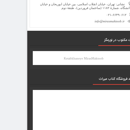
نشانی: تهران، خیابان انقلاب اسلامی، بین خیابان ابوریحان و خیابان
شگاه، شمارۀ ۱۱۸۲ (ساختمان فروردین)، طبقۀ دوم
۰۲۱-۶۶۴۹۰۶۱۲
info@mirasmaktoob.ir
 مکتوب در نورمگز
Ketabkhaneye MirasMaktoob
د فروشگاه کتاب میراث