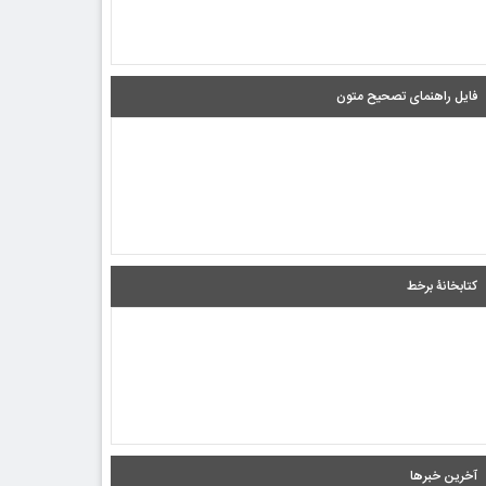
فایل راهنمای تصحیح متون
کتابخانۀ برخط
آخرین خبرها