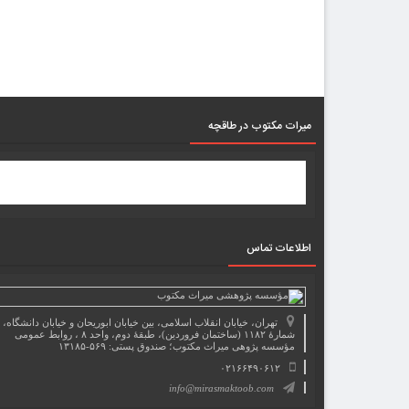
میرات مکتوب در طاقچه
اطلاعات تماس
تهران، خیابان انقلاب اسلامی، بین خیابان ابوریحان و خیابان دانشگاه،
شمارۀ ۱۱۸۲ (ساختمان فروردین)، طبقۀ دوم، واحد ۸ ، روابط عمومی
مؤسسه پژوهی میراث مکتوب؛ صندوق پستی: ۵۶۹-۱۳۱۸۵
۰۲۱۶۶۴۹۰۶۱۲
info@mirasmaktoob.com