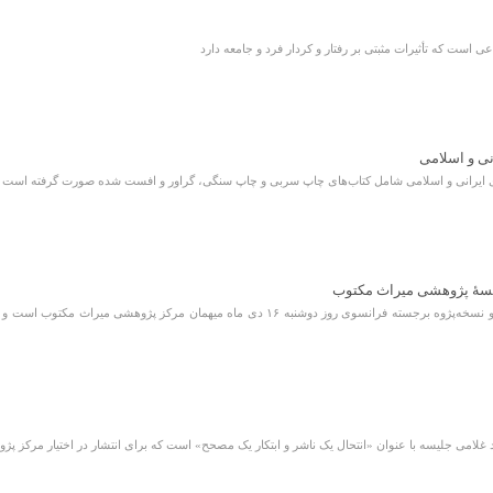
عی است که تأثیرات مثبتی بر رفتار و کردار فرد و جامعه دارد
انى و اسلامی
‌هاى ایرانى و اسلامى شامل کتاب‌هاى چاپ سربى و چاپ سنگى، گراور و افست شده صورت گرفته است
سهٔ پژوهشی میراث مکتوب
پروفسور فرانسیس ریشار ، ایران‌شناس و نسخه‌پژوه برجسته فرانسوی روز دوشنبه ۱۶ د
ید غلامی جلیسه با عنوان «انتحال یک ناشر و ابتکار یک مصحح» است که برای انتشار در اختیار مرکز 