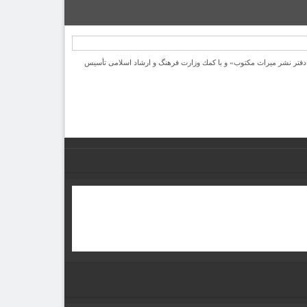
یرانی با نام «دفتر نشر میراث مكتوب» و با كمك وزارت فرهنگ و ارشاد اسلامی تأسیس