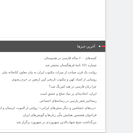
آخرین خبرها
کتیبه‌های ۶۰۰ ساله فارسی در هندوستان
شماره 101 نامۀ فرهنگستان منتشر شد
روایت یک قرن صیانت از میراث مکتوب ایران به بیان معاون کتابخانه ملی
رونمایی از اسناد کهن و مکتوب تاریخی آیین اربعین در حرم رضوی
چرا زبان فارسی در هند کم‌رنگ شد؟
ایران، اتحادیه‌ای بر بنیاد صلح و عشق است
رستاخیز شعر پارسی در رسانه‌های اجتماعی
«دره‌های حشاشین و دیگر سفرهای ایرانی»؛ روایتی از الموت، لرستان و ایل
فراخوان هشتمین همایش ملّی زبان‌ها و گویش‌های ایران
بزرگداشت شیخ شهاب‌الدین سهروردی در سهرورد برگزار شد