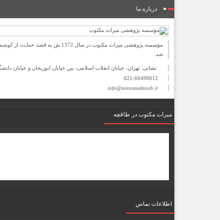
درباره ما
مؤسسه پژوهشی میراث مكتوب در سا
شد.
نشانی: تهران، خیابان انقلاب اسلامی، بین خیابان ابوریحان و خیابان دانشگاه، شمارۀ 1182 (ساختمان فرو
021-66490612
info@mirasmaktoob.ir
میرات مکتوب در طاقچه
اطلاعات تماس