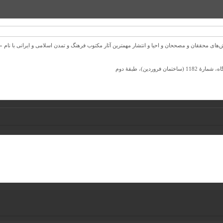
ل 1372 ش به قصد حمایت از كوشش‌های محققان و مصححان و احیا و انتشار مهمترین آثار مكتوب فرهنگ و تمدن اسلامی و ا
ردین)، طبقۀ دوم