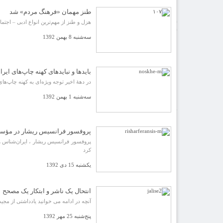
نشست‌ها و همایش‌ها
نشستهای علمی – پژوهشی
طنز مهمان «فرهنگ مردم» شد
همایش های داخلی و بین المللی
هزل و طنز از مهم‌ترین انواع ادبی – اجتما
گالری
گزارش تصویری
سه‌شنبه 8 بهمن 1392
پادکست‌ها
ویدئو
یاد مفاخر
نسخه و سند
بایدها و نبایدهای کهنه چاپ‌هاى ایر
نگاره
با میراث
در دهۀ اخیر توجه ویژه‌ای به کهنه چاپ
درباره ما
تماس با ما
سه‌شنبه 1 بهمن 1392
عضویت در خبرنامه
کتابشناسی
فروشگاه کتاب
■ پخش زنده
پروفسور فرانسیس ریشار در مؤس
♥ حامیان
دانشگاه افغانستان
کرد
فهرست
یکشنبه 15 دی 1392
انتحال یک ناشر و ابتکار یک مصحح
آنچه در ادامه می خوانید یادداشتی از مج
پنج‌شنبه 25 مهر 1392