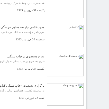
ویدئو
هجدهمین دیدار دوستانۀ مرکز پژوهشی میراث مکتوب 
یاد مفاخر
نسخه و سند
یکشنبه 31 فروردین 1393
نگاره
با میراث
درباره ما
تماس با ما
مجید غلامی جلیسه معاون فرهنگی،
عضویت در خبرنامه
کتابشناسی
مدیرعامل مؤسسه خانه کتاب در حکمی، م
فروشگاه کتاب
سه‌شنبه 26 فروردین 1393
■ پخش زنده
♥ حامیان
دانشگاه افغانستان
شرح مختصری بر چاپ سنگی
شرح مختصری بر چاپ سنگی عنوان اثری است
صفحه نخست
یکشنبه 24 فروردین 1393
یادداشت روز
اخبار میراث
تازه‌های کتاب
نشریات
برگزاری نشست «چاپ سنگی کتابه
فصلنامۀ گزارش میراث
ضمیمۀ فصلنامۀ گزارش میراث
به مناسبت یکصد و هشتادمین سال درگذش
دوفصلنامۀ آینۀ میراث
ضمیمۀ دوفصلنامۀ آینۀ میراث
جمعه 22 فروردین 1393
دو فصلنامۀ میراث علمی اسلام و ایران
ضمیمۀ دو فصلنامۀ میراث علمی اسلام و ایران