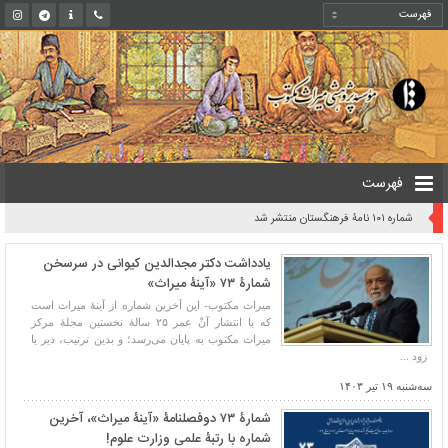
فهرست
شماره ۱۰۱ نامۀ فرهنگستان منتشر شد
یادداشت دکتر مجدالدین کیوانی در سرسخن
شمارۀ ۷۳ «آینۀ میراث»
میراث مکتوب- این آخرین شماره از آینۀ میراث است
که با انتشار آنْ عمر ۲۵ سالۀ نخستین مجلۀ مرکز
میراث مکتوب به پایان می‌رسد؛ و بدین ترتیب، دیر یا
زود ...
سه‌شنبه ۱۹ تیر ۱۴۰۳
شمارۀ ۷۳ دوفصلنامۀ «آینۀ میراث»، آخرین
شماره با رتبۀ علمی وزارت علوم!