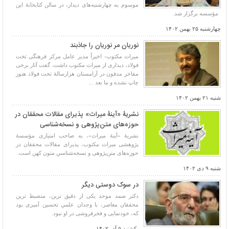
موسوم به چهارشنبه‌های دیدار، در سالن کتابخانۀ این
مؤسسه برگزار شد.
چهارشنبه ۲۵ بهمن ۱۴۰۲
نوریان مر نوریان را جاذبند
میراث مکتوب- اخیراً مدیر عامل مرکز فرهنگی تخت
فولاد، دیداری از میراث مکتوب داشت. گفت آثار برخی
مفاخر مدفون در آرامستان هزارسالۀ تخت فولاد هنوز
چاپ نشده و ما بعد ...
شنبه ۲۱ بهمن ۱۴۰۲
نشریۀ «آینۀ میراث» پذیرای مقالات محققان در
حوزه‌های متن‌پژوهی و نسخه‌شناسی
نشریۀ «آینۀ میراث»، به صاحب امتیازی مؤسسۀ
پژوهشی میراث مکتوب، پذیرای مقالات محققان در
حوزه‌های متن‌پژوهی و نسخه‌شناسیِ متون کهن است.
شنبه ۹ دی ۱۴۰۲
در سوک دوستی دیگر
دکتر صمد موحد یکی از دقیق ترین، منضبط ترین
محققان معاصر، با وجدان علمیِ تحسین آمیزی بود
که، خودنمایی و فخرفروشی در او نبود.
یکشنبه ۵ آذر ۱۴۰۲