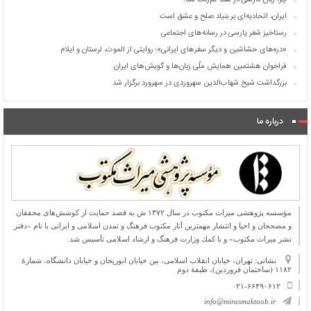
چرا زبان فارسی در هند کم‌رنگ شد؟
ایران، اتحادیه‌ای بر بنیاد صلح و عشق است
رستاخیز شعر پارسی در رسانه‌های اجتماعی
«دره‌های حشاشین و دیگر سفرهای ایرانی»؛ روایتی از الموت، لرستان و ایلام
فراخوان هشتمین همایش ملّی زبان‌ها و گویش‌های ایران
بزرگداشت شیخ شهاب‌الدین سهروردی در سهرورد برگزار شد
درباره ما
مؤسسه پژوهشی میراث مكتوب در سال ۱۳۷۲ ش به قصد حمایت از كوشش‌های محققان
و مصححان و احیا و انتشار مهمترین آثار مكتوب فرهنگ و تمدن اسلامی و ایرانی با نام «دفتر
نشر میراث مكتوب» و با كمك وزارت فرهنگ و ارشاد اسلامی تأسیس شد.
نشانی: تهران، خیابان انقلاب اسلامی، بین خیابان ابوریحان و خیابان دانشگاه، شمارۀ
۱۱۸۲ (ساختمان فروردین)، طبقۀ دوم
۰۲۱-۶۶۴۹۰۶۱۲
info@mirasmaktoob.ir