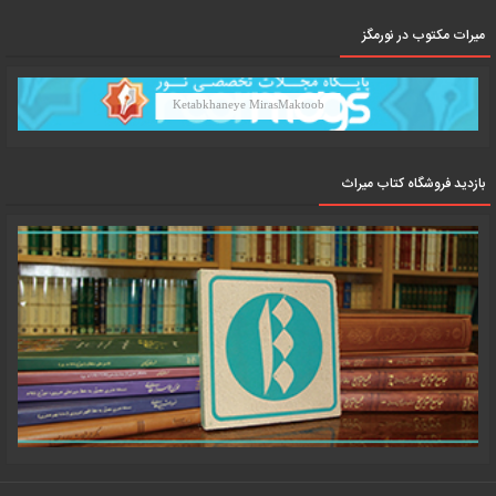
میرات مکتوب در نورمگز
Ketabkhaneye MirasMaktoob
بازدید فروشگاه کتاب میراث