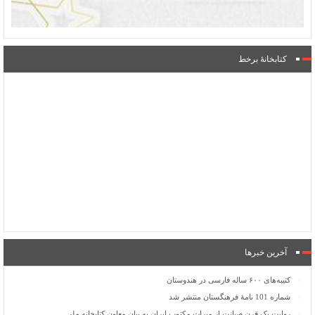
کتابخانۀ برخط
آخرین خبرها
کتیبه‌های ۶۰۰ ساله فارسی در هندوستان
شماره 101 نامۀ فرهنگستان منتشر شد
روایت یک قرن صیانت از میراث مکتوب ایران به بیان معاون کتابخانه ملی