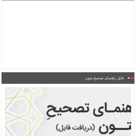
فایل راهنمای تصحیح متون