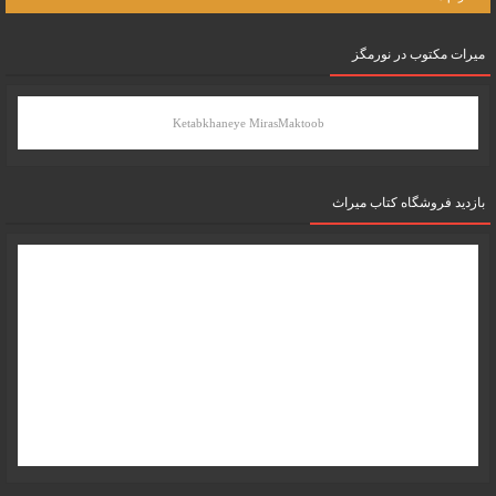
میرات مکتوب در نورمگز
Ketabkhaneye MirasMaktoob
بازدید فروشگاه کتاب میراث