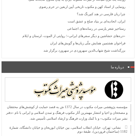
رونمایی از اسناد کهن و مکتوب تاریخی آیین اربعین در حرم رضوی
چرا زبان فارسی در هند کم‌رنگ شد؟
ایران، اتحادیه‌ای بر بنیاد صلح و عشق است
رستاخیز شعر پارسی در رسانه‌های اجتماعی
«دره‌های حشاشین و دیگر سفرهای ایرانی»؛ روایتی از الموت، لرستان و ایلام
فراخوان هشتمین همایش ملّی زبان‌ها و گویش‌های ایران
بزرگداشت شیخ شهاب‌الدین سهروردی در سهرورد برگزار شد
درباره ما
مؤسسه پژوهشی میراث مكتوب در سال 1372 ش به قصد حمایت از كوشش‌های محققان
و مصححان و احیا و انتشار مهمترین آثار مكتوب فرهنگ و تمدن اسلامی و ایرانی با نام «دفتر
نشر میراث مكتوب» و با كمك وزارت فرهنگ و ارشاد اسلامی تأسیس شد.
نشانی: تهران، خیابان انقلاب اسلامی، بین خیابان ابوریحان و خیابان دانشگاه، شمارۀ
1182 (ساختمان فروردین)، طبقۀ دوم