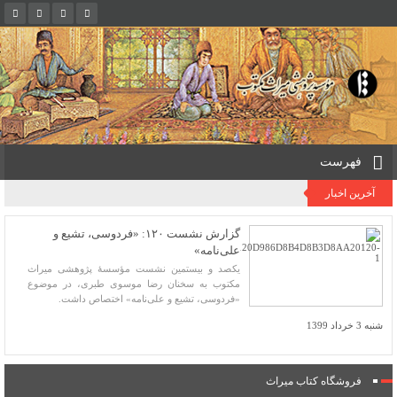
فهرست
آخرین اخبار
گزارش نشست ۱۲۰: «فردوسی، تشیع و
علی‌نامه»
یکصد و بیستمین نشست مؤسسۀ پژوهشی میراث
مکتوب به سخنان رضا موسوی طبری، در موضوع
«فردوسی، تشیع و علی‌نامه» اختصاص داشت.
شنبه 3 خرداد 1399
فروشگاه کتاب میراث