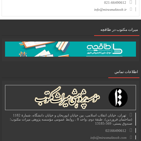
021-66490612
info@mirasmaktoob.ir
میرات مکتوب در طاقچه
اطلاعات تماس
تهران، خیابان انقلاب اسلامی، بین خیابان ابوریحان و خیابان دانشگاه، شمارۀ 1182
(ساختمان فروردین)، طبقۀ دوم، واحد 8 ، روابط عمومی مؤسسه پژوهی میراث مکتوب؛
صندوق پستی: 569-13185
02166490612
info@mirasmaktoob.com