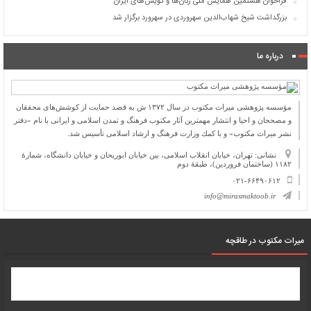
فراخوان هشتمین همایش ملّی زبان‌ها و گویش‌های ایران
بزرگداشت شیخ شهاب‌الدین سهروردی در سهرورد برگزار شد
درباره ما
مؤسسه پژوهشی میراث مكتوب در سال ۱۳۷۲ ش به قصد حمایت از كوشش‌های محققان
و مصححان و احیا و انتشار مهمترین آثار مكتوب فرهنگ و تمدن اسلامی و ایرانی با نام «دفتر
نشر میراث مكتوب» و با كمك وزارت فرهنگ و ارشاد اسلامی تأسیس شد.
نشانی: تهران، خیابان انقلاب اسلامی، بین خیابان ابوریحان و خیابان دانشگاه، شمارۀ
۱۱۸۲ (ساختمان فروردین)، طبقۀ دوم
۰۲۱-۶۶۴۹۰۶۱۲
info@mirasmaktoob.ir
میرات مکتوب در طاقچه