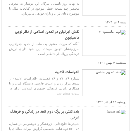
به بهانه روز باستانی تیرگان این نوشتار به معرفی
مختصر چند نسخه خطی موجود در کتابخانه ملک با
موضوع دعای باران و باران‌خواهی می‌پردازد.
شنبه ۹ تیر ۱۴۰۳
نقش ایرانیان در تمدن اسلامى از نظر لویى
ماسینیون
آنگاه که میراث معنوى یک ملت از حدود جغرافیایى
سرزمینشان تجاوز می‌‏کند، این خود داراى ارزش
فرهنگى بین‌‏المللى قاطعى است.
سه‌شنبه ۴ بهمن ۱۴۰۱
الدراسات الادبیه
شماره ۷۶، ۷۷ و ۷۸ فصلنامه «الدراسات الادبیه» از
سوی مرکز زبان و ادبیات فارسی دانشگاه لبنان و با
همکاری رایزنی فرهنگی جمهوری اسلامی ایران در
بیروت منتشر شد
دوشنبه ۱۹ اسفند ۱۳۹۲
یادداشتی بر برگ دوم کاغذ در زندگی و فرهنگ
ایرانی
حمیدرضا قلیچ‌خانی، پژوهشگر و خوشنویس در شماره
۵۲ - ۵۳ دوماهنامه تخصصی گزارش میراث مقاله‌ای با