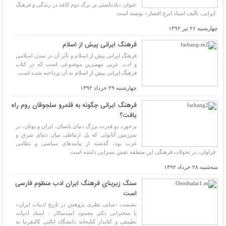
عنوان «یادداشتی بر برگ دوم کاغذ در زندگی و فرهنگ
ایرانی، تألیف استاد ایرج افشار» نوشته است
چهارشنبه ۲۶ تیر ۱۳۹۲
فرهنگ ایرانی پیش از اسلام
فرهنگ ایرانی پیش از اسلام و تأثر آن در تمدن اسلامی
و ادب عربی مهمترین موضوعی است که در کتاب
فرهنگ ایرانی پیش از اسلام به آن پرداخته شده است
چهارشنبه ۲۹ خرداد ۱۳۹۲
فرهنگ ایرانی چگونه به قلمرو سلجوقان روم راه
یافت؟
برخورد دو قدرت بزرگ دنیای باستان، ایران و یونان، در
سرزمین آناتولی که پل ارتباطی میان دنیای شرق و
غرب بود، گذشته از پیامدهای سیاسی و نظامی
فراوان، در تحولات فرهنگی این منطقه نقش بسزایی داشته است
سه‌شنبه ۲۸ خرداد ۱۳۹۲
سنگ زیربنای فرهنگ ایران ادب منظوم فارسی
است
نشست «مبانی نظری پژوهش در تاریخ ادبیات ایران»
با سخنرانی دکتر محمود امیدسالار ، استاد ادبیات
تطبیقی و کتابدار کتابخانه دانشگاه ایالتی کالیفرنیا به