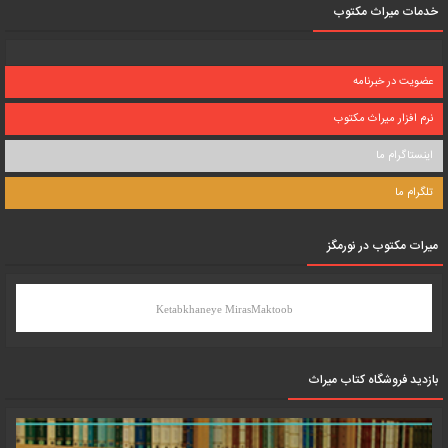
خدمات میراث مکتوب
عضویت در خبرنامه
نرم افزار میراث مکتوب
اینستاگرام ما
تلگرام ما
میرات مکتوب در نورمگز
Ketabkhaneye MirasMaktoob
بازدید فروشگاه کتاب میراث