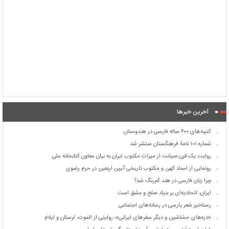
آخرین خبرها
کتیبه‌های ۶۰۰ ساله فارسی در هندوستان
شماره ۱۰۱ نامۀ فرهنگستان منتشر شد
روایت یک قرن صیانت از میراث مکتوب ایران به بیان معاون کتابخانه ملی
رونمایی از اسناد کهن و مکتوب تاریخی آیین اربعین در حرم رضوی
چرا زبان فارسی در هند کم‌رنگ شد؟
ایران، اتحادیه‌ای بر بنیاد صلح و عشق است
رستاخیز شعر پارسی در رسانه‌های اجتماعی
«دره‌های حشاشین و دیگر سفرهای ایرانی»؛ روایتی از الموت، لرستان و ایلام