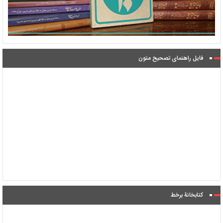
فایل راهنمای تصحیح متون
کتابخانۀ برخط