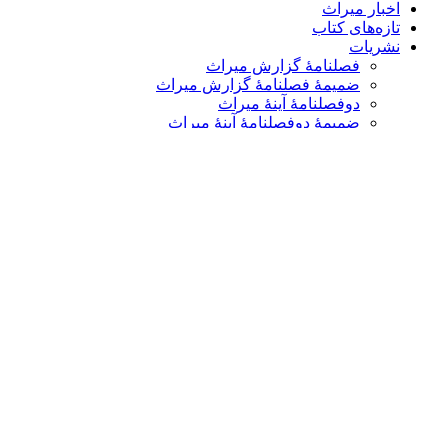
اخبار میراث
تازه‌های کتاب
نشریات
فصلنامۀ گزارش میراث
ضمیمۀ فصلنامۀ گزارش میراث
دوفصلنامۀ آینۀ میراث
ضمیمۀ دوفصلنامۀ آینۀ میراث
دو فصلنامۀ میراث علمی اسلام و ایران
ضمیمۀ دو فصلنامۀ میراث علمی اسلام و ایران
نشست‌ها و همایش‌ها
نشستهای علمی – پژوهشی
همایش های داخلی و بین المللی
گالری
گزارش تصویری
پادکست‌ها
ویدئو
یاد مفاخر
نسخه و سند
نگاره
با میراث
درباره ما
تماس با ما
عضویت در خبرنامه
کتابشناسی