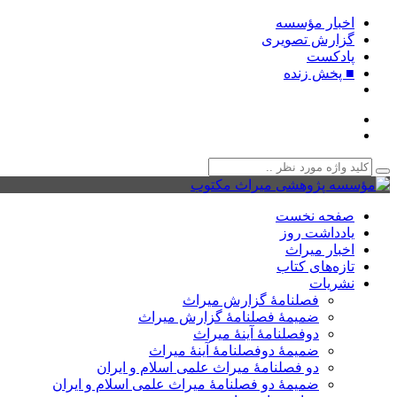
اخبار مؤسسه
گزارش تصویری
پادکست‌
■ پخش زنده
صفحه نخست
یادداشت روز
اخبار میراث
تازه‌های کتاب
نشریات
فصلنامۀ گزارش میراث
ضمیمۀ فصلنامۀ گزارش میراث
دوفصلنامۀ آینۀ میراث
ضمیمۀ دوفصلنامۀ آینۀ میراث
دو فصلنامۀ میراث علمی اسلام و ایران
ضمیمۀ دو فصلنامۀ میراث علمی اسلام و ایران