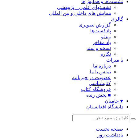
نشست‌ها و همایش‌ها
نشستهای علمی – پژوهشی
همایش های داخلی و بین المللی
گالری
گزارش تصویری
پادکست‌ها
ویدئو
یاد مفاخر
نسخه و سند
نگاره
با میراث
درباره ما
تماس با ما
عضویت در خبرنامه
کتابشناسی
فروشگاه کتاب
■ پخش زنده
♥ حامیان
دانشگاه افغانستان
صفحه نخست
یادداشت روز