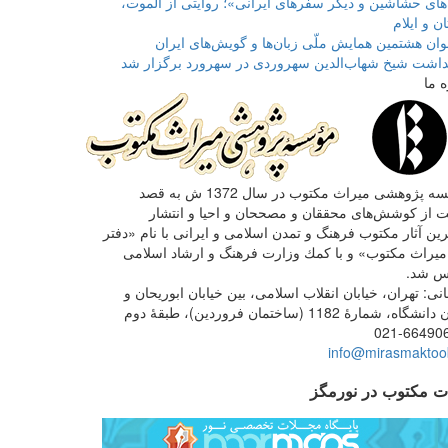
های حشاشین و دیگر سفرهای ایرانی»؛ روایتی از الموت،
ن و ایلام
ان هشتمین همایش ملّی زبان‌ها و گویش‌های ایران
داشت شیخ شهاب‌الدین سهروردی در سهرورد برگزار شد
ه ما
مؤسسه پژوهشی میراث مكتوب در سال 1372 ش به قصد
 از كوشش‌های محققان و مصححان و احیا و انتشار
ین آثار مكتوب فرهنگ و تمدن اسلامی و ایرانی با نام «دفتر
یراث مكتوب» و با كمك وزارت فرهنگ و ارشاد اسلامی
س شد.
ی: تهران، خیابان انقلاب اسلامی، بین خیابان ابوریحان و
گاه، شمارۀ 1182 (ساختمان فروردین)، طبقۀ دوم
021-66490
info@mirasmaktoob
ت مکتوب در نورمگز