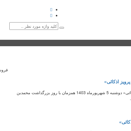
کتاب
نشریات
نشست‌ها و همایش‌ها
گالری
با میراث
♥ حامیان
دانشگاه 
فروش
ویز اذکائی»
نشست شورای داوری جایزه دوسالانه کتاب «استاد پرویز اذکائی» دوشنبه 5 شهریورماه 1403 همزمان با روز بزرگداشت محمدبن
کائی»