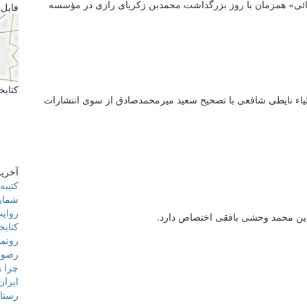
کائی» همزمان با روز بزرگداشت محمدبن زکریای رازی در مؤسسه
فایل 
کتابخ
ولیاء نایطی شافعی با تصحیح سعید میرمحمدصادق از سوی انتشارات
آخرین
کتیبه‌های ۶۰۰ ساله 
شماره 101 نامۀ فرهنگست
روایت
دین محمد وحشی بافقی اختصاص دارد.
کتابخ
رونما
رضو
چرا ز
ایران
رستاخ