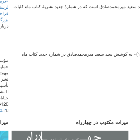
«دره‌
عنوان مطلبی به قلم سید سعید میرمحمدصادق است که در شمارۀ جدید نشریۀ کتاب ماه کلیات
لرستا
فراخو
بزرگ
دربار
«کارنامۀ پژوهشگران حوزۀ نسخ خطی و و متن پژوهی (۱۳۹۱)» به کوشش سید سعید میرمحمدصادق در شماره جدید کتاب ماه
حمایت
مهمتر
نشر م
تأسی
نشان
خیابان دانش
612
.ir
میرات مکتوب در چهارراه
میرا