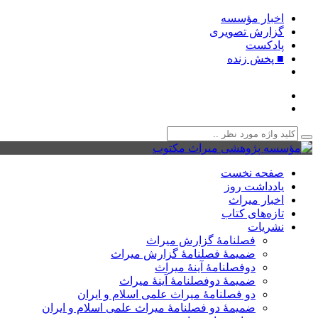
اخبار مؤسسه
گزارش تصویری
پادکست‌
■ پخش زنده
صفحه نخست
یادداشت روز
اخبار میراث
تازه‌های کتاب
نشریات
فصلنامۀ گزارش میراث
ضمیمۀ فصلنامۀ گزارش میراث
دوفصلنامۀ آینۀ میراث
ضمیمۀ دوفصلنامۀ آینۀ میراث
دو فصلنامۀ میراث علمی اسلام و ایران
ضمیمۀ دو فصلنامۀ میراث علمی اسلام و ایران