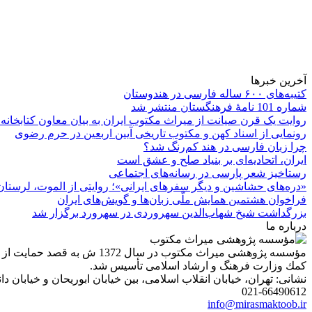
آخرین خبرها
کتیبه‌های ۶۰۰ ساله فارسی در هندوستان
شماره 101 نامۀ فرهنگستان منتشر شد
روایت یک قرن صیانت از میراث مکتوب ایران به بیان معاون کتابخانه
رونمایی از اسناد کهن و مکتوب تاریخی آیین اربعین در حرم رضوی
چرا زبان فارسی در هند کم‌رنگ شد؟
ایران، اتحادیه‌ای بر بنیاد صلح و عشق است
رستاخیز شعر پارسی در رسانه‌های اجتماعی
«دره‌های حشاشین و دیگر سفرهای ایرانی»؛ روایتی از الموت، لرستان 
فراخوان هشتمین همایش ملّی زبان‌ها و گویش‌های ایران
بزرگداشت شیخ شهاب‌الدین سهروردی در سهرورد برگزار شد
درباره ما
مؤسسه پژوهشی میراث مكتوب 
كمك وزارت فرهنگ و ارشاد اسلامی تأسیس شد.
نشانی: تهران، خیابان انقلاب اسلامی، بین خیابان ابوریحان و خیابان دانشگاه، شمارۀ 1182 (ساختمان
021-66490612
info@mirasmaktoob.ir