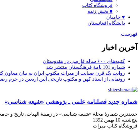
فروشگاه کتاب
■ پخش زنده
♥ حامیان
دانشگاه افغانستان
فهرست
آخرین اخبار
کتیبه‌های ۶۰۰ ساله فارسی در هندوستان
شماره 101 نامۀ فرهنگستان منتشر شد
روایت یک قرن صیانت از میراث مکتوب ایران به بیان معاون کتا
رونمایی از اسناد کهن و مکتوب تاریخی آیین اربعین در حرم رض
شماره جدید فصلنامه علمی ـ پژوهشی «شیعه شناسی»
جدیدترین شمارۀ مجلۀ «شیعه شناسی» در زمینۀ الهیات، تاریخ و جامعه‌شناسی شیعیان جهان (ش ۴۲، تابستان 
پنج‌شنبه 10 بهمن 1392
فروشگاه کتاب میراث