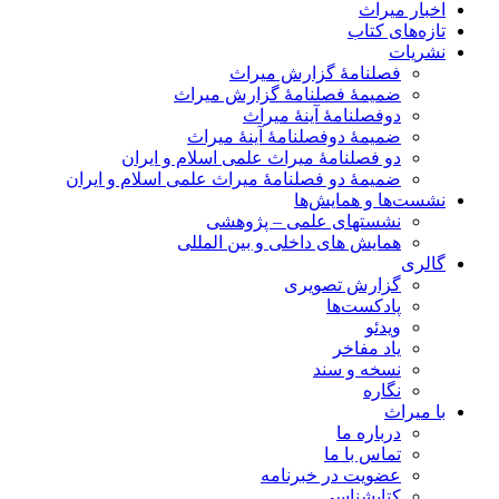
اخبار میراث
تازه‌های کتاب
نشریات
فصلنامۀ گزارش میراث
ضمیمۀ فصلنامۀ گزارش میراث
دوفصلنامۀ آینۀ میراث
ضمیمۀ دوفصلنامۀ آینۀ میراث
دو فصلنامۀ میراث علمی اسلام و ایران
ضمیمۀ دو فصلنامۀ میراث علمی اسلام و ایران
نشست‌ها و همایش‌ها
نشستهای علمی – پژوهشی
همایش های داخلی و بین المللی
گالری
گزارش تصویری
پادکست‌ها
ویدئو
یاد مفاخر
نسخه و سند
نگاره
با میراث
درباره ما
تماس با ما
عضویت در خبرنامه
کتابشناسی