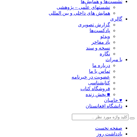
نشست‌ها و همایش‌ها
نشستهای علمی – پژوهشی
همایش های داخلی و بین المللی
گالری
گزارش تصویری
پادکست‌ها
ویدئو
یاد مفاخر
نسخه و سند
نگاره
با میراث
درباره ما
تماس با ما
عضویت در خبرنامه
کتابشناسی
فروشگاه کتاب
■ پخش زنده
♥ حامیان
دانشگاه افغانستان
صفحه نخست
یادداشت روز