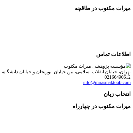
میرات مکتوب در طاقچه
اطلاعات تماس
تهران، خیابان انقلاب اسلامی، بین خیابان ابوریحان و خیابان دانشگاه، شمارۀ 1182 (ساختمان فروردین)، طبقۀ دوم، واحد 8 ، روابط عمومی مؤسسه پژوهی میراث مکتوب؛ صندوق
02166490612
info@mirasmaktoob.com
انتخاب زبان
میرات مکتوب در چهارراه