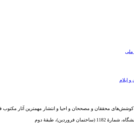
 ملی
و ایلام
در سال 1372 ش به قصد حمایت از كوشش‌های محققان و مصححان و احیا و انتشار مهمترین
 فروردین)، طبقۀ دوم