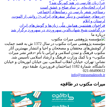
چرا زبان فارسی در هند کم‌رنگ شد؟
ایران، اتحادیه‌ای بر بنیاد صلح و عشق است
رستاخیز شعر پارسی در رسانه‌های اجتماعی
«دره‌های حشاشین و دیگر سفرهای ایرانی»؛ روایتی از الموت،
لرستان و ایلام
فراخوان هشتمین همایش ملّی زبان‌ها و گویش‌های ایران
بزرگداشت شیخ شهاب‌الدین سهروردی در سهرورد برگزار شد
درباره ما
مؤسسه پژوهشی میراث مكتوب در سال 1372 ش به قصد حمایت
از كوشش‌های محققان و مصححان و احیا و انتشار مهمترین آثار
مكتوب فرهنگ و تمدن اسلامی و ایرانی با نام «دفتر نشر میراث
مكتوب» و با كمك وزارت فرهنگ و ارشاد اسلامی تأسیس شد.
نشانی: تهران، خیابان انقلاب اسلامی، بین خیابان ابوریحان و خیابان
دانشگاه، شمارۀ 1182 (ساختمان فروردین)، طبقۀ دوم
021-66490612
info@mirasmaktoob.ir
میرات مکتوب در طاقچه