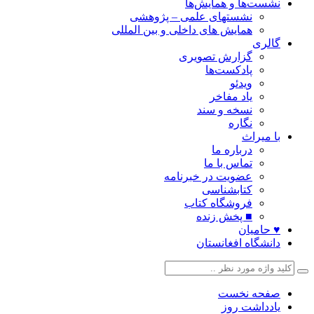
نشست‌ها و همایش‌ها
نشستهای علمی – پژوهشی
همایش های داخلی و بین المللی
گالری
گزارش تصویری
پادکست‌ها
ویدئو
یاد مفاخر
نسخه و سند
نگاره
با میراث
درباره ما
تماس با ما
عضویت در خبرنامه
کتابشناسی
فروشگاه کتاب
■ پخش زنده
♥ حامیان
دانشگاه افغانستان
صفحه نخست
یادداشت روز