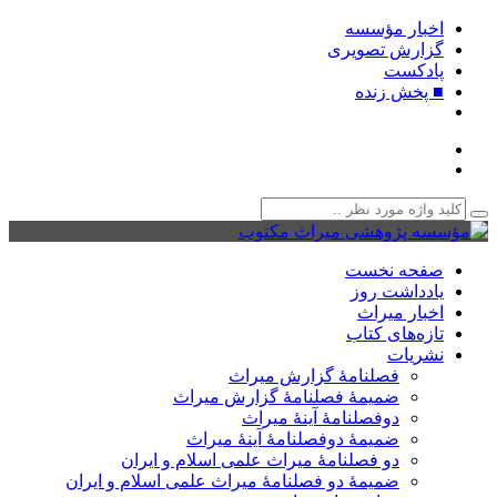
اخبار مؤسسه
گزارش تصویری
پادکست‌
■ پخش زنده
صفحه نخست
یادداشت روز
اخبار میراث
تازه‌های کتاب
نشریات
فصلنامۀ گزارش میراث
ضمیمۀ فصلنامۀ گزارش میراث
دوفصلنامۀ آینۀ میراث
ضمیمۀ دوفصلنامۀ آینۀ میراث
دو فصلنامۀ میراث علمی اسلام و ایران
ضمیمۀ دو فصلنامۀ میراث علمی اسلام و ایران