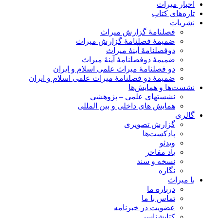
اخبار میراث
تازه‌های کتاب
نشریات
فصلنامۀ گزارش میراث
ضمیمۀ فصلنامۀ گزارش میراث
دوفصلنامۀ آینۀ میراث
ضمیمۀ دوفصلنامۀ آینۀ میراث
دو فصلنامۀ میراث علمی اسلام و ایران
ضمیمۀ دو فصلنامۀ میراث علمی اسلام و ایران
نشست‌ها و همایش‌ها
نشستهای علمی – پژوهشی
همایش های داخلی و بین المللی
گالری
گزارش تصویری
پادکست‌ها
ویدئو
یاد مفاخر
نسخه و سند
نگاره
با میراث
درباره ما
تماس با ما
عضویت در خبرنامه
کتابشناسی