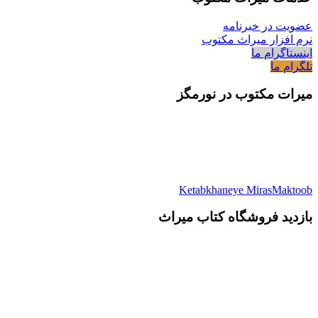
عضویت در خبرنامه
نرم افزار میراث مکتوب
اینستاگرام ما
تلگرام ما
میرات مکتوب در نورمگز
Ketabkhaneye MirasMaktoob
بازدید فروشگاه کتاب میراث