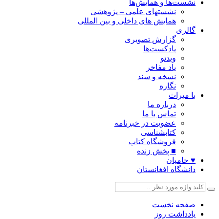
نشست‌ها و همایش‌ها
نشستهای علمی – پژوهشی
همایش های داخلی و بین المللی
گالری
گزارش تصویری
پادکست‌ها
ویدئو
یاد مفاخر
نسخه و سند
نگاره
با میراث
درباره ما
تماس با ما
عضویت در خبرنامه
کتابشناسی
فروشگاه کتاب
■ پخش زنده
♥ حامیان
دانشگاه افغانستان
صفحه نخست
یادداشت روز