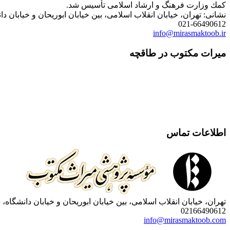
كمك وزارت فرهنگ و ارشاد اسلامی تأسیس شد.
نشانی: تهران، خیابان انقلاب اسلامی، بین خیابان ابوریحان و خیابان دانشگاه، شمارۀ 1182 (ساختمان
021-66490612
info@mirasmaktoob.ir
میرات مکتوب در طاقچه
اطلاعات تماس
تهران، خیابان انقلاب اسلامی، بین خیابان ابوریحان و خیابان دانشگاه، شمارۀ 1182 (ساختمان فروردین)، طبقۀ دوم، واحد 8 ، روابط عمومی مؤسسه پژوهی میراث مکتوب؛ صندوق
02166490612
info@mirasmaktoob.com