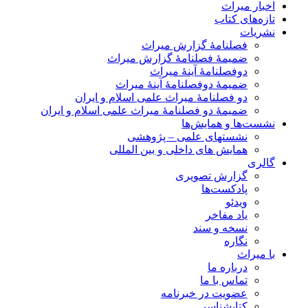
اخبار میراث
تازه‌های کتاب
نشریات
فصلنامۀ گزارش میراث
ضمیمۀ فصلنامۀ گزارش میراث
دوفصلنامۀ آینۀ میراث
ضمیمۀ دوفصلنامۀ آینۀ میراث
دو فصلنامۀ میراث علمی اسلام و ایران
ضمیمۀ دو فصلنامۀ میراث علمی اسلام و ایران
نشست‌ها و همایش‌ها
نشستهای علمی – پژوهشی
همایش های داخلی و بین المللی
گالری
گزارش تصویری
پادکست‌ها
ویدئو
یاد مفاخر
نسخه و سند
نگاره
با میراث
درباره ما
تماس با ما
عضویت در خبرنامه
کتابشناسی