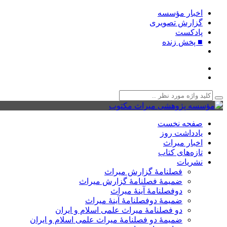
اخبار مؤسسه
گزارش تصویری
پادکست‌
■ پخش زنده
صفحه نخست
یادداشت روز
اخبار میراث
تازه‌های کتاب
نشریات
فصلنامۀ گزارش میراث
ضمیمۀ فصلنامۀ گزارش میراث
دوفصلنامۀ آینۀ میراث
ضمیمۀ دوفصلنامۀ آینۀ میراث
دو فصلنامۀ میراث علمی اسلام و ایران
ضمیمۀ دو فصلنامۀ میراث علمی اسلام و ایران