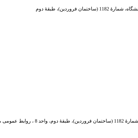
 فروردین)، طبقۀ دوم
 پستی: 569-13185