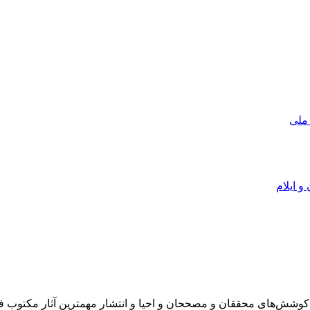
 ملی
و ایلام
در سال 1372 ش به قصد حمایت از كوشش‌های محققان و مصححان و احیا و انتشار مهمترین