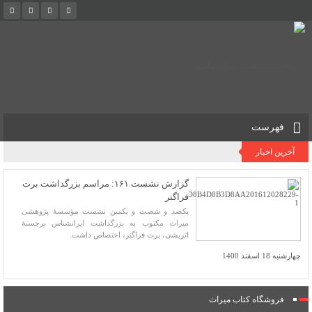
فهرست
آخرین اخبار
گزارش نشست ۱۶۱: مراسم بزرگداشت برت
فراگنر
یکصد و شصت و یکمین نشست مؤسسۀ پژوهشی
میراث مکتوب به بزرگداشت ایرانشناس برجستۀ
اتریشی، برت فراگنر، اختصاص داشت.
چهارشنبه 18 اسفند 1400
فروشگاه کتاب میراث