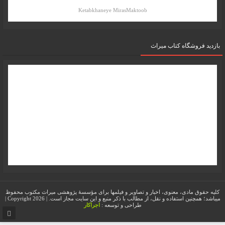
Ketabkhaneye MirasMaktoob
بازدید فروشگاه کتاب میراث
کلیه حقوق مادی، معنوی، اخبار و تصاویر و فیلمها برای مؤسسۀ پژوهشی میراث مکتوب محفوظ
میباشد؛ همچنین استفاده و نقل، از مطالب با ذکر منبع و این سایت مجاز است. | Copyright 2026 |
طراحی و توسعه :
اجراکار