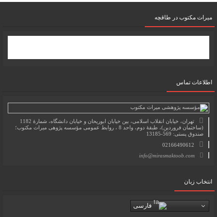
میرات مکتوب در طاقچه
اطلاعات تماس
تهران، خیابان انقلاب اسلامی، بین خیابان ابوریحان و خیابان دانشگاه، شمارۀ 1182
(ساختمان فروردین)، طبقۀ دوم، واحد 8 ، روابط عمومی مؤسسه پژوهی میراث مکتوب؛
صندوق پستی: 569-13185
02166490612
info@mirasmaktoob.com
انتخاب زبان
فارسی