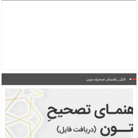
فایل راهنمای تصحیح متون