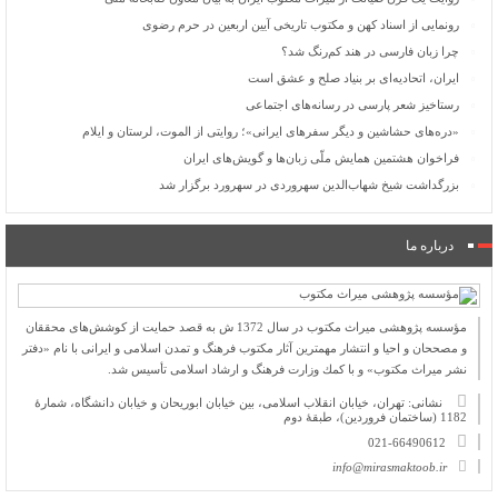
رونمایی از اسناد کهن و مکتوب تاریخی آیین اربعین در حرم رضوی
چرا زبان فارسی در هند کم‌رنگ شد؟
ایران، اتحادیه‌ای بر بنیاد صلح و عشق است
رستاخیز شعر پارسی در رسانه‌های اجتماعی
«دره‌های حشاشین و دیگر سفرهای ایرانی»؛ روایتی از الموت، لرستان و ایلام
فراخوان هشتمین همایش ملّی زبان‌ها و گویش‌های ایران
بزرگداشت شیخ شهاب‌الدین سهروردی در سهرورد برگزار شد
درباره ما
مؤسسه پژوهشی میراث مكتوب در سال 1372 ش به قصد حمایت از كوشش‌های محققان
و مصححان و احیا و انتشار مهمترین آثار مكتوب فرهنگ و تمدن اسلامی و ایرانی با نام «دفتر
نشر میراث مكتوب» و با كمك وزارت فرهنگ و ارشاد اسلامی تأسیس شد.
نشانی: تهران، خیابان انقلاب اسلامی، بین خیابان ابوریحان و خیابان دانشگاه، شمارۀ
1182 (ساختمان فروردین)، طبقۀ دوم
021-66490612
info@mirasmaktoob.ir