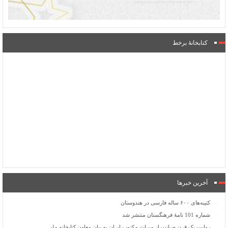
کتابخانۀ برخط
آخرین خبرها
کتیبه‌های ۶۰۰ ساله فارسی در هندوستان
شماره 101 نامۀ فرهنگستان منتشر شد
روایت یک قرن صیانت از میراث مکتوب ایران به بیان معاون کتابخانه ملی