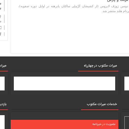
 فرنگ و پارس
و
سن ژوزف لابروس (از کشیشان کَرْمِلِی ساکتان پابرهنه در اوایل دوره صفویه)،
ف
دام هلند منتشر شد.
دان
میرات مکتوب در چهارراه
میرات
خدمات میراث مکتوب
بازدی
عضویت در خبرنامه