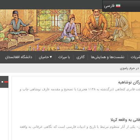
فارسی
ریات
نشست‌ها و همایش‌ها
گالری
با میراث
♥ حامیان
دانشگاه افغانستان
رگان نوشاهیه
«ثواقب المناقب» تألیف محمّد ماہ صداقت قادری کنجاهی (درگذشته به ۱۱۴۸ هجری) با تصحیح و مقدمه عارف نوشاهی چاپ و
نی به واقعه‌ کربلا
 یکی از آثار منظوم مرتبط با تاریخ و ادبیات فارسی است که نگاهی عرفانی به واقعه