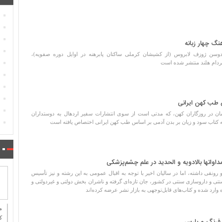
گ چهار زبانه
سن ژوزف لابروس (از کشیشان کرملی ساکتان پابرهنه در اوایل دوره صفویه)،
ردام هلند منتشر شده است
 طب کهن ایرانی
ان در روزگاران کهن، که مدتی است از سوی انتشارات سفیر اردهال به دوستداران
 کتاب سود و زیان بر بدن آدمی بر اساس طب کهن ایرانی اختصاص یافته است
داواتها بالادویه و الحدید در علم چشم‌پزشکی
رونقی داشته، اما در سالیان اخیر با توجه به اقبال عمومی به این رشته و نیز تأسیس
 و داروسازی سنتی در کشور، جان تازه‌ای گرفته و ناشران بخش دولتی و غیردولتی و
رد شده و کتاب‌های قابل‌توجهی به بازار نشر عرضه کرده‌اند
ك