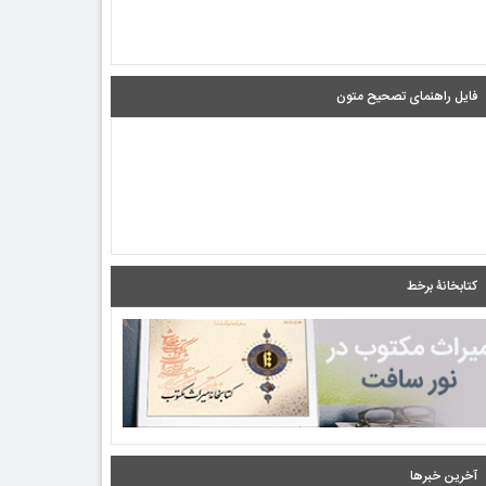
فایل راهنمای تصحیح متون
کتابخانۀ برخط
آخرین خبرها