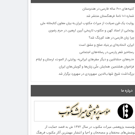
کتیبه‌های ۶۰۰ ساله فارسی در هندوستان
شماره ۱۰۱ نامۀ فرهنگستان منتشر شد
روایت یک قرن صیانت از میراث مکتوب ایران به بیان معاون کتابخانه ملی
رونمایی از اسناد کهن و مکتوب تاریخی آیین اربعین در حرم رضوی
چرا زبان فارسی در هند کم‌رنگ شد؟
ایران، اتحادیه‌ای بر بنیاد صلح و عشق است
رستاخیز شعر پارسی در رسانه‌های اجتماعی
«دره‌های حشاشین و دیگر سفرهای ایرانی»؛ روایتی از الموت، لرستان و ایلام
فراخوان هشتمین همایش ملّی زبان‌ها و گویش‌های ایران
بزرگداشت شیخ شهاب‌الدین سهروردی در سهرورد برگزار شد
درباره ما
مؤسسه پژوهشی میراث مكتوب در سال ۱۳۷۲ ش به قصد حمایت از
وشش‌های محققان و مصححان و احیا و انتشار مهمترین آثار مكتوب فرهنگ