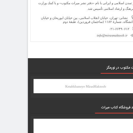
 تمدن اسلامی و ایرانی با نام «دفتر نشر میراث مكتوب» و با كمك وزارت
رهنگ و ارشاد اسلامی تأسیس شد.
نشانی: تهران، خیابان انقلاب اسلامی، بین خیابان ابوریحان و خیابان
شگاه، شمارۀ ۱۱۸۲ (ساختمان فروردین)، طبقۀ دوم
۰۲۱-۶۶۴۹۰۶۱۲
info@mirasmaktoob.ir
 مکتوب در نورمگز
Ketabkhaneye MirasMaktoob
د فروشگاه کتاب میراث