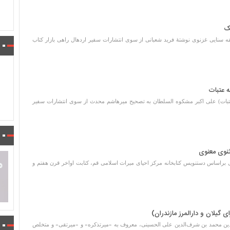
یک
قه سنایی غزنوی نوشتۀ فرید شعبانی از سوی انتشارات سفیر اردهال راهی بازار کتاب
ه عتبات
عتبات) علی اکبر مشکوه السلطان به تصحیح میرهاشم محدث از سوی انتشارات سفیر
ثنوی معنوی
 براساس دستنویس کتابخانه مرکز احیای میراث اسلامی قم، کتابت اواخر قرن هفتم و
ای گیلان و دارالمرز مازندران)
ی‌الدین محمد بن شرف‌الدین علی الحسینی، معروف به «میرتذکره» و «میرتقی» و متخلص