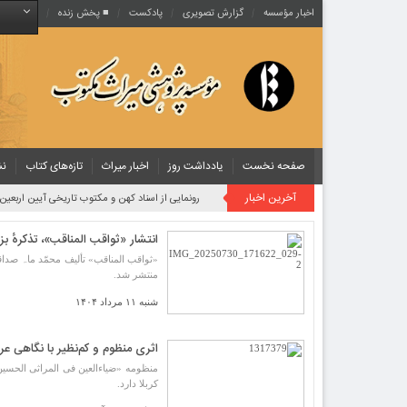
اخبار مؤسسه
گزارش تصویری
پادکست‌
■ پخش زنده
صفحه نخست
یادداشت روز
اخبار میراث
تازه‌های کتاب
نش
آخرین اخبار
کتیبه‌های ۶۰۰ ساله فارسی در هندوستان
انتشار «ثواقب المناقب»، تذکرهٔ بز
منتشر شد.
شنبه ۱۱ مرداد ۱۴۰۴
اثری منظوم و کم‌نظیر با نگاهی عرفا
منظومه «ضیاءالعین فی المراثی الحسین»
کربلا دارد.