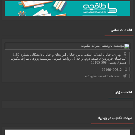
اطلاعات تماس
تهران، خیابان انقلاب اسلامی، بین خیابان ابوریحان و خیابان دانشگاه، شمارۀ 1182
(ساختمان فروردین)، طبقۀ دوم، واحد 8 ، روابط عمومی مؤسسه پژوهی میراث مکتوب؛
صندوق پستی: 569-13185
02166490612
info@mirasmaktoob.com
انتخاب زبان
میرات مکتوب در چهارراه