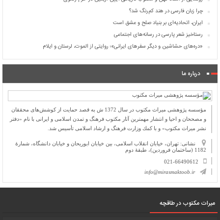
چرا زبان فارسی در هند کم‌رنگ شد؟
ایران، اتحادیه‌ای بر بنیاد صلح و عشق است
رستاخیز شعر پارسی در رسانه‌های اجتماعی
«دره‌های حشاشین و دیگر سفرهای ایرانی»؛ روایتی از الموت، لرستان و ایلام
درباره ما
مؤسسه پژوهشی میراث مكتوب در سال 1372 ش به قصد حمایت از كوشش‌های محققان
و مصححان و احیا و انتشار مهمترین آثار مكتوب فرهنگ و تمدن اسلامی و ایرانی با نام «دفتر
نشر میراث مكتوب» و با كمك وزارت فرهنگ و ارشاد اسلامی تأسیس شد.
نشانی: تهران، خیابان انقلاب اسلامی، بین خیابان ابوریحان و خیابان دانشگاه، شمارۀ
1182 (ساختمان فروردین)، طبقۀ دوم
021-66490612
info@mirasmaktoob.ir
میرات مکتوب در طاقچه