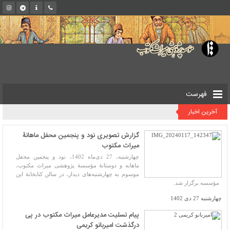
فهرست
آخرین اخبار
گزارش تصویری نود و پنجمین محفل ماهانۀ
میراث مکتوب
چهارشنبه، 27 دی‌ماه 1402، نود و پنجمین محفل
ماهانه و دوستانۀ مؤسسۀ پژوهشی میراث مکتوب،
موسوم به چهارشنبه‌های دیدار، در سالن کتابخانۀ این
مؤسسه برگزار شد.
چهارشنبه 27 دی 1402
پیام تسلیت مدیرعامل میراث مکتوب در پی
درگذشت امیربانو کریمی