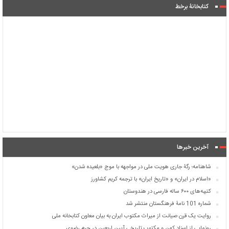
کتابخانۀ برخط
آخرین خبرها
شاهنامه؛ رگۀ جاری هویت ملی در مواجهه با موج «بلعیده شدن»
«اسلام در ایران» و «تاریخ ایران» با ترجمه کریم کشاورز
کتیبه‌های ۶۰۰ ساله فارسی در هندوستان
شماره 101 نامۀ فرهنگستان منتشر شد
روایت یک قرن صیانت از میراث مکتوب ایران به بیان معاون کتابخانه ملی
رونمایی از اسناد کهن و مکتوب تاریخی آیین اربعین در حرم رضوی