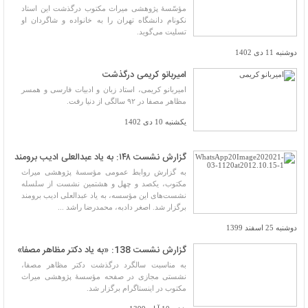
مؤسّسۀ پژوهشی میراث مکتوب درگذشت این استاد
نکونام دانشگاه تهران را به خانواده و شاگردان او
تسلیت می‌گوید.
دوشنبه 11 دی 1402
امیربانو کریمی درگذشت
امیربانو کریمی، استاد زبان و ادبیات فارسی و همسر
مظاهر مصفا در ۹۲ سالگی از دنیا رفت.
یکشنبه 10 دی 1402
گزارش نشست ۱۴۸: به یاد عبدالعلی ادیب برومند
به گزارش روابط عمومی مؤسسۀ پژوهشی میراث
مکتوب، یکصد و چهل و هشتمین نشست از سلسله
نشست‌های این مؤسسه، به یاد عبدالعلی ادیب برومند
برگزار شد. اصغر دادبه، محمدرضا راشد ...
دوشنبه 25 اسفند 1399
گزارش نشست 138: «به یاد دکتر مظاهر مصفا»
به مناسبت سالگرد درگذشت دکتر مظاهر مصفا،
نشستی مجازی در صفحه مؤسسۀ پژوهشی میراث
مکتوب در اینستاگرام برگزار شد.