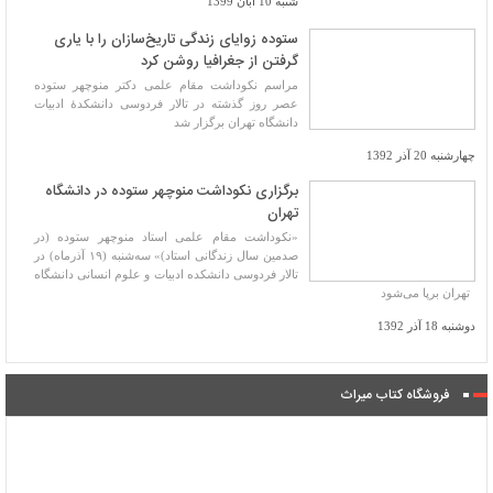
شنبه 10 آبان 1399
ستوده زوایای زندگی تاریخ‌سازان را با یاری
گرفتن از جغرافیا روشن کرد
مراسم نکوداشت مقام علمی دکتر منوچهر ستوده
عصر روز گذشته در تالار فردوسی دانشکدۀ ادبیات
دانشگاه تهران برگزار شد
چهارشنبه 20 آذر 1392
برگزاری نکوداشت منوچهر ستوده در دانشگاه
تهران
«نکوداشت مقام علمی استاد منوچهر ستوده (در
صدمین سال زندگانی استاد)» سه‌شنبه (۱۹ آذرماه) در
تالار فردوسی دانشکده ادبیات و علوم انسانی دانشگاه
تهران برپا می‌شود
دوشنبه 18 آذر 1392
فروشگاه کتاب میراث