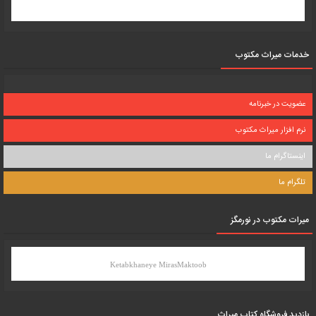
خدمات میراث مکتوب
عضویت در خبرنامه
نرم افزار میراث مکتوب
اینستاگرام ما
تلگرام ما
میرات مکتوب در نورمگز
Ketabkhaneye MirasMaktoob
بازدید فروشگاه کتاب میراث