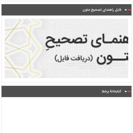
فایل راهنمای تصحیح متون
کتابخانۀ برخط