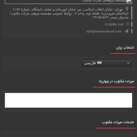
تهران، خیابان انقلاب اسلامی، بین خیابان ابوریحان و خیابان دانشگاه، شمارۀ ۱۱۸۲
(ساختمان فروردین)، طبقۀ دوم، واحد ۸ ، روابط عمومی مؤسسه پژوهی میراث مکتوب؛
صندوق پستی: ۵۶۹-۱۳۱۸۵
۰۲۱۶۶۴۹۰۶۱۲
info@mirasmaktoob.com
انتخاب زبان
فارسی
میرات مکتوب در چهارراه
خدمات میراث مکتوب