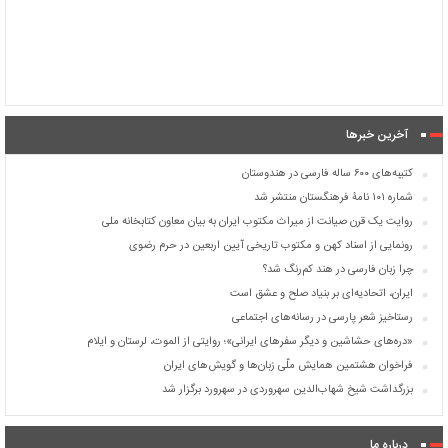
آخرین خبرها
کتیبه‌های ۶۰۰ ساله فارسی در هندوستان
شماره ۱۰۱ نامۀ فرهنگستان منتشر شد
روایت یک قرن صیانت از میراث مکتوب ایران به بیان معاون کتابخانه ملی
رونمایی از اسناد کهن و مکتوب تاریخی آیین اربعین در حرم رضوی
چرا زبان فارسی در هند کم‌رنگ شد؟
ایران، اتحادیه‌ای بر بنیاد صلح و عشق است
رستاخیز شعر پارسی در رسانه‌های اجتماعی
«دره‌های حشاشین و دیگر سفرهای ایرانی»؛ روایتی از الموت، لرستان و ایلام
فراخوان هشتمین همایش ملّی زبان‌ها و گویش‌های ایران
بزرگداشت شیخ شهاب‌الدین سهروردی در سهرورد برگزار شد
درباره ما