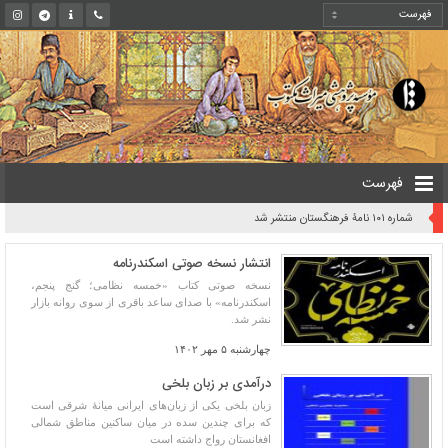
فهرست
شماره ۱۰۱ نامۀ فرهنگستان منتشر شد
انتشار نسخه صوتی اسکندرنامه
نسخه صوتی کتاب «خمسه نظامی؛ گنج پنجم،
اسکندرنامه» با صدای ساعد باقری از سوی روانه بازار
نشر شد.
چهارشنبه ۵ مهر ۱۴۰۲
درآمدی بر زبان بلخی
زبان بلخی یکی از زبان‌های ایرانی میانهٔ شرقی است
که برای چندین سده در میان ساکنین مناطق شمالی
افغانستان رواج داشته است