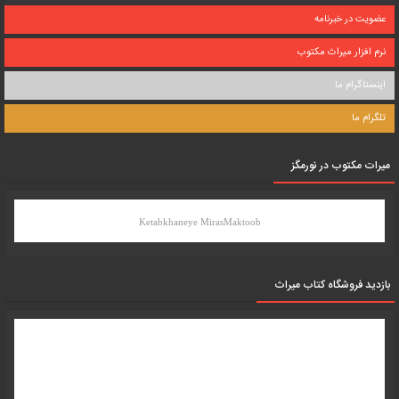
عضویت در خبرنامه
نرم افزار میراث مکتوب
اینستاگرام ما
تلگرام ما
میرات مکتوب در نورمگز
Ketabkhaneye MirasMaktoob
بازدید فروشگاه کتاب میراث