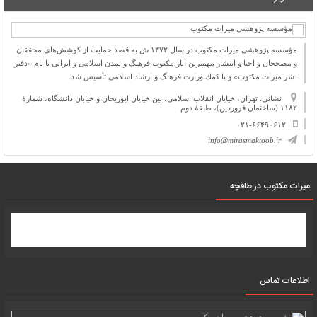
مؤسسه پژوهشی میراث مكتوب در سال ۱۳۷۲ ش به قصد حمایت از كوشش‌های محققان
و مصححان و احیا و انتشار مهمترین آثار مكتوب فرهنگ و تمدن اسلامی و ایرانی با نام «دفتر
نشر میراث مكتوب» و با كمك وزارت فرهنگ و ارشاد اسلامی تأسیس شد.
نشانی: تهران، خیابان انقلاب اسلامی، بین خیابان ابوریحان و خیابان دانشگاه، شمارۀ
۱۱۸۲ (ساختمان فروردین)، طبقۀ دوم
۰۲۱-۶۶۴۹۰۶۱۲
info@mirasmaktoob.ir
میرات مکتوب در طاقچه
اطلاعات تماس