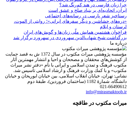
چرا زبان فارسی در هند کم‌رنگ شد؟
ایران، اتحادیه‌ای بر بنیاد صلح و عشق است
رستاخیز شعر پارسی در رسانه‌های اجتماعی
«دره‌های حشاشین و دیگر سفرهای ایرانی»؛ روایتی از الموت،
لرستان و ایلام
فراخوان هشتمین همایش ملّی زبان‌ها و گویش‌های ایران
بزرگداشت شیخ شهاب‌الدین سهروردی در سهرورد برگزار شد
درباره ما
مؤسسه پژوهشی میراث مكتوب در سال 1372 ش به قصد حمایت
از كوشش‌های محققان و مصححان و احیا و انتشار مهمترین آثار
مكتوب فرهنگ و تمدن اسلامی و ایرانی با نام «دفتر نشر میراث
مكتوب» و با كمك وزارت فرهنگ و ارشاد اسلامی تأسیس شد.
نشانی: تهران، خیابان انقلاب اسلامی، بین خیابان ابوریحان و خیابان
دانشگاه، شمارۀ 1182 (ساختمان فروردین)، طبقۀ دوم
021-66490612
info@mirasmaktoob.ir
میرات مکتوب در طاقچه