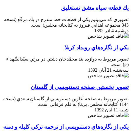
يك قطعه سياه‌ مشق نستعليق
تصويري كه مي‌بينيم يكي از قطعات خط مندرج در يك مرقّع (نسخه
343 مجموعه اهدايي فيروز به كتابخانه مجلس) است.
دوشنبه 4 آذر 1392
يكي از نگاره‌هاي رويداد كربلا
تصوير مربوط به دوازده بند محمّدخان دشتي در مرثي سيّدالشّهداء
(ع) است.
سه‌شنبه 21 آبان 1392
تصوير نخستين صفحه دستنويسي از گلستان
تصوير مربوط به صفحه آغازين دستنويسي از گلستان سعدي (نسخه
1144 كتابخانه مجلس، بي‌تا) به قلم فرقاني است.
شنبه 11 آبان 1392
يكي از نگاره‌هاي دستنويسي از ترجمه تركي كليله و دمنه