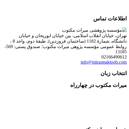
اطلاعات تماس
تهران، خیابان انقلاب اسلامی، بین خیابان ابوریحان و خیابان
دانشگاه، شمارۀ 1182 (ساختمان فروردین)، طبقۀ دوم، واحد 8 ،
روابط عمومی مؤسسه پژوهی میراث مکتوب؛ صندوق پستی: 569-
13185
02166490612
info@mirasmaktoob.com
انتخاب زبان
میرات مکتوب در چهارراه