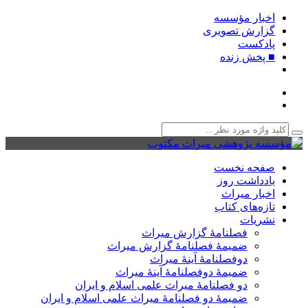
اخبار مؤسسه
گزارش تصویری
پادکست‌
■ پخش زنده
صفحه نخست
یادداشت روز
اخبار میراث
تازه‌های کتاب
نشریات
فصلنامۀ گزارش میراث
ضمیمۀ فصلنامۀ گزارش میراث
دوفصلنامۀ آینۀ میراث
ضمیمۀ دوفصلنامۀ آینۀ میراث
دو فصلنامۀ میراث علمی اسلام و ایران
ضمیمۀ دو فصلنامۀ میراث علمی اسلام و ایران