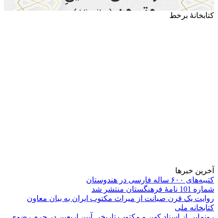
کتابخانۀ برخط
آخرین خبرها
کتیبه‌های ۶۰۰ ساله فارسی در هندوستان
شماره 101 نامۀ فرهنگستان منتشر شد
روایت یک قرن صیانت از میراث مکتوب ایران به بیان معاون
کتابخانه ملی
رونمایی از اسناد کهن و مکتوب تاریخی آیین اربعین در حرم رضوی