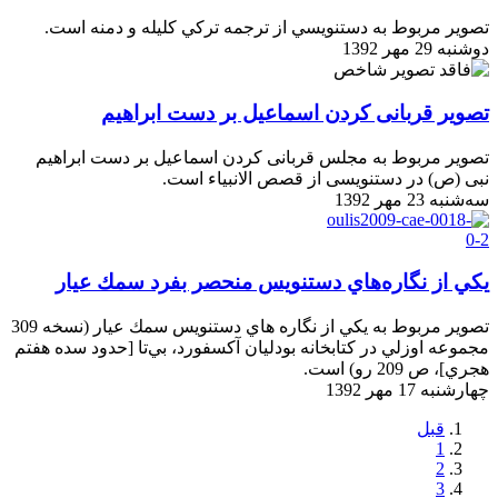
تصوير مربوط به دستنويسي از ترجمه تركي كليله و دمنه است.
دوشنبه 29 مهر 1392
تصویر قربانی کردن اسماعیل بر دست ابراهیم
تصویر مربوط به مجلس قربانی کردن اسماعیل بر دست ابراهیم
نبی (ص) در دستنویسی از قصص الانبیاء است.
سه‌شنبه 23 مهر 1392
يكي از نگاره‌هاي دستنويس منحصر بفرد سمك عيار
تصوير مربوط به يكي از نگاره‌ هاي دستنويس سمك عيار (نسخه 309
مجموعه اوزلي در كتابخانه بودليان آكسفورد، بي‌تا [حدود سده هفتم
هجري]، ص 209 رو) است.
چهارشنبه 17 مهر 1392
قبل
1
2
3