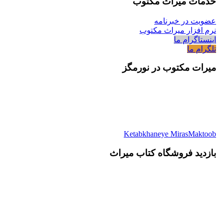
خدمات میراث مکتوب
عضویت در خبرنامه
نرم افزار میراث مکتوب
اینستاگرام ما
تلگرام ما
میرات مکتوب در نورمگز
Ketabkhaneye MirasMaktoob
بازدید فروشگاه کتاب میراث