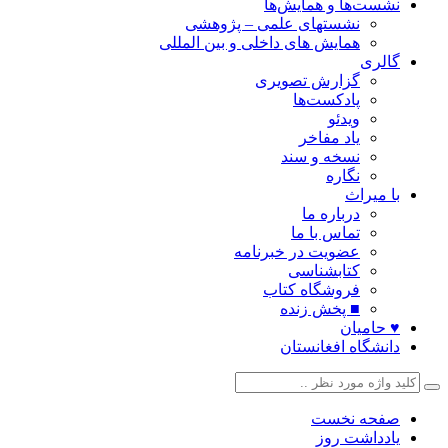
نشست‌ها و همایش‌ها
نشستهای علمی – پژوهشی
همایش های داخلی و بین المللی
گالری
گزارش تصویری
پادکست‌ها
ویدئو
یاد مفاخر
نسخه و سند
نگاره
با میراث
درباره ما
تماس با ما
عضویت در خبرنامه
کتابشناسی
فروشگاه کتاب
■ پخش زنده
♥ حامیان
دانشگاه افغانستان
صفحه نخست
یادداشت روز