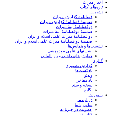
اخبار میراث
تازه‌های کتاب
نشریات
فصلنامۀ گزارش میراث
ضمیمۀ فصلنامۀ گزارش میراث
دوفصلنامۀ آینۀ میراث
ضمیمۀ دوفصلنامۀ آینۀ میراث
دو فصلنامۀ میراث علمی اسلام و ایران
ضمیمۀ دو فصلنامۀ میراث علمی اسلام و ایران
نشست‌ها و همایش‌ها
نشستهای علمی – پژوهشی
همایش های داخلی و بین المللی
گالری
گزارش تصویری
پادکست‌ها
ویدئو
یاد مفاخر
نسخه و سند
نگاره
با میراث
درباره ما
تماس با ما
عضویت در خبرنامه
کتابشناسی