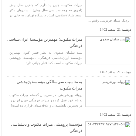
میراث مکتوب- چنین یاد دارم که چندین سال پیش
(امروز معلومم شد سى سال پیش) با شادروان دکتر
اسعد شیخ‌الاسلامی، استاد دانشگاه تهران، به جایى در
نزدیک میدان فردوسى رفتیم ...
دوشنبه 21 اسفند 1402
میراث مکتوب؛ مهمترین مؤسسهٔ ایران‌شناسی
فرهنگی
سید سلمان صفوی: به نظر فقیر اکنون مهمترین
مؤسسهٔ ایران‌شناسی فرهنگی، «مؤسسهٔ پژوهشی
میراث مکتوب» است که اعتبار جهانی دارد.
دوشنبه 21 اسفند 1402
به مناسبت سی‌سالگی مؤسسهٔ پژوهشی
میراث مکتوب
پروانه پور‌شریعتی: در سی‌سال گذشته میراث مکتوب
به نام خود عمل کرده و میراث فرهنگی جهان ایران را
در دسترس دانشمندان و علاقه‌مندان قرار داده است!
دوشنبه 21 اسفند 1402
مؤسسۀ پژوهشی میراث مکتوب و دیپلماسی
فرهنگی