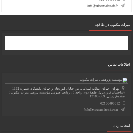
info@mirasmaktoob.ir
میرات مکتوب در طاقچه
اطلاعات تماس
تهران، خیابان انقلاب اسلامی، بین خیابان ابوریحان و خیابان دانشگاه، شمارۀ 1182
(ساختمان فروردین)، طبقۀ دوم، واحد 8 ، روابط عمومی مؤسسه پژوهی میراث مکتوب؛
صندوق پستی: 569-13185
02166490612
info@mirasmaktoob.com
انتخاب زبان