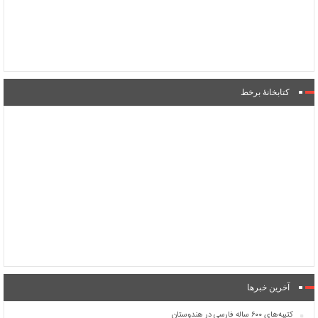
کتابخانۀ برخط
آخرین خبرها
کتیبه‌های ۶۰۰ ساله فارسی در هندوستان