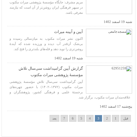
مریم مشرف: جایگاه مؤسسهٔ پژوهشی میراث مکتوب
در سپهر فرهنگی ایران روشن‌تر از آن است که نیازمند
معرفی باشد.
شنبه 19 اسفند 1402
آیین و آیینه میراث
اکنون نشر میراث مکتوب به میان‌سالی رسیده و
بی‌شک آن‌قدر آب دیده و ورزیده شده که آیندۀ
روشن‌تری را نوید دهد و قله‌های بلندتری را فتح کند.
شنبه 19 اسفند 1402
گزارش آیین گرامیداشت سی‌سال تلاش
مؤسسۀ پژوهشی میراث مکتوب
آیین گرامیداشت سی‌سال تلاش مؤسسۀ پژوهشی
میراث مکتوب (۱۳۷۲–۱۴۰۲) با حضور چهره‌های
برجستۀ علمی و فرهنگی کشور، پژوهشگران و
علاقه‌مندان میراث مکتوب، برگزار شد.
پنج‌شنبه 17 اسفند 1402
قبل
1
2
3
4
5
6
7
بعد