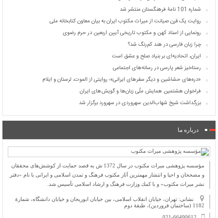
شماره 101 نامۀ فرهنگستان منتشر شد
روایت یک قرن صیانت از میراث مکتوب ایران به بیان معاون کتابخانه ملی
رونمایی از اسناد کهن و مکتوب تاریخی آیین اربعین در حرم رضوی
چرا زبان فارسی در هند کم‌رنگ شد؟
ایران، اتحادیه‌ای بر بنیاد صلح و عشق است
رستاخیز شعر پارسی در رسانه‌های اجتماعی
«دره‌های حشاشین و دیگر سفرهای ایرانی»؛ روایتی از الموت، لرستان و ایلام
فراخوان هشتمین همایش ملّی زبان‌ها و گویش‌های ایران
بزرگداشت شیخ شهاب‌الدین سهروردی در سهرورد برگزار شد
درباره ما
مؤسسه پژوهشی میراث مكتوب در سال 1372 ش به قصد حمایت از كوشش‌های محققان
و مصححان و احیا و انتشار مهمترین آثار مكتوب فرهنگ و تمدن اسلامی و ایرانی با نام «دفتر
نشر میراث مكتوب» و با كمك وزارت فرهنگ و ارشاد اسلامی تأسیس شد.
نشانی: تهران، خیابان انقلاب اسلامی، بین خیابان ابوریحان و خیابان دانشگاه، شمارۀ
1182 (ساختمان فروردین)، طبقۀ دوم
021-66490612