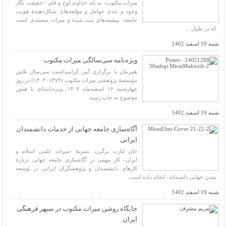
میراث مکتوب- به نام خداوند لوح و قلم / حقیقت نگار
وجود و عدم عوامل و مؤلفه‌های شکل‌دهندهٔ هویت
جامعه، پیشینه‌های ثبت شده و میراث مستندی است
که در طول ...
شنبه 19 اسفند 1402
ویژه‌نامه سی‌سالگی میراث مکتوب
همزمان با برگزاری آیین گرامیداشت سی‌سال تلاش
مؤسسۀ پژوهشی میراث مکتوب (۱۳۷۲–۱۴۰۲) در روز
چهارشنبه ۱۶ اسفندماه ۱۴۰۲، ویژه‌نامه‌ای با همین
موضوع به چاپ رسید.
شنبه 19 اسفند 1402
آگاه‌سازی جامعه جهانی از خدمات دانشمندان
ایرانی
جان لنارت برگرن: نشریۀ «میراث علمی اسلام و
ایران» کار مهمی در آگاه‌سازی جامعه جهانی دربارۀ
کارهای دانشمندان و پژوهشگران ایرانی در توسعه
تمدن جهانی داشته‌اند، انجام داده است.
شنبه 19 اسفند 1402
جایگاه روشن میراث مکتوب در سپهر فرهنگی
ایران