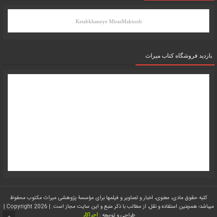
Ketabkhaneye MirasMaktoob
بازدید فروشگاه کتاب میراث
کلیه حقوق مادی، معنوی، اخبار و تصاویر و فیلمها برای مؤسسۀ پژوهشی میراث مکتوب محفوظ
میباشد؛ همچنین استفاده و نقل، از مطالب با ذکر منبع و این سایت مجاز است. | Copyright 2026 |
طراحی و توسعه :
اجراکار