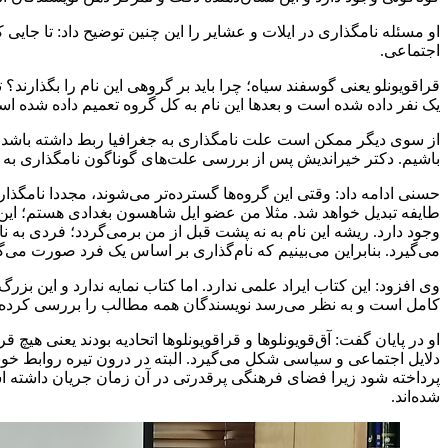
او مسئله نامگذاری در ایلات و عشایر را این چنین توضیح داد: تا جای
اجتماعی.
قراقویونلو یعنی گوسفند سیاه؛ چرا باید بر گروهی این نام را بگذارند؟ 
یک نفر داده شده است و بعدها این نام به کل گروه تعمیم داده شده ا
از سوی دیگر ممکن است علت نامگذاری به جغرافیا ربط داشته باشد؛ قار
باشیم. دکتر خیراندیش پس از بررسی‌ علت‌های گوناگون نامگذاری به ای
حسنی ادامه داد: وقتی این گروه‌ها گسترده‌تر می‌شوند، مجددا نامگذاری 
طایفه تبدیل خواهد شد. مثلا من عضو ایل شاهسون بغدادی هستم؛ این ایل
وجود دارد. ریشه این نام به نه پشت قبل از من برمی‌گردد؛ فردی به نا
می‌گیرد. بنابراین می‌بینیم که نام‌گذاری بر اساس یک فرد صورت می‌گ
وی افزود: این کتاب ایراد علمی ندارد. اما کتاب نمایه ندارد و این 
کامل است و به نظر می‌رسد نویسندگان همه مطالب را بررسی کرده‌ا
او در پایان گفت: آق‌قویونلوها و قراقویونلو‌ها اتحادیه بودند یعنی هیچ 
دلایل اجتماعی و سیاسی شکل می‌گیرد. البته در درون تیره روابط خونی
پرداخته شود زیرا فضای فرهنگی پرقدرتی در آن زمان جریان داشته است
شده‌اند.