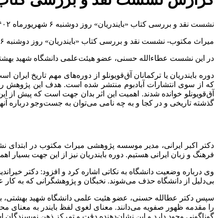
نشست نقد و بررسی کتاب «بایندریان» روز دوشنبه ۶ شهریورماه ۱۴۰۲، از سوی انتشارات آبادبوم و مؤسسۀ پژوهشی میراث مکتوب، در کتابخانۀ مؤسسۀ میراث مکتوب برگزار شد.
میراث مکتوب- نشست نقد و بررسی کتاب «بایندریان» روز دوشنبه ۶ شهریورماه ۱۴۰۲، از سوی انتشارات آبادبوم و مؤسسۀ پژوهشی میراث مکتوب، در کتابخانۀ مؤسسۀ میراث مکتوب برگزار شد.
در این نشست عطاءالله حسنی، عضو هیئت‌علمی دانشگاه شهید بهشتی
دوره بایندریان یا ترکمانان آق‌قویونلو از دوره‌های مهم تاریخ ایر
که از سوی انتشارات آبادبوم منتشر شده است. هدف این پژوهش روشن 
آق‌قویونلو خوانده شدند. اهمیت این اثر بدان جهت است که پیش از این 
گذشته تاریخی و در کجا و به چه نامی می‌توان به جست‌وجو درباره آنه
دکتر اکبر ایرانی، مدیر موسسه پژوهشی میراث مکتوب در ابتدای نش
فرهنگ و زبان ایرانی هستیم. دوره بایندریان نیز از این جهت بسیار اهم
وی درباره وضعیت دانشگاه به نکاتی اشاره کرد و افزود: دکتر خیراند
بی‌دلیل از دانشگاه حذف می‌شوند. نخبگان و پژوهشگرانی که به کار ع
سپس دکتر عطالله حسنی، عضو هئیت علمی دانشگاه شهید بهشتی، به بیا
را مقدمه ظهور صفویه می‌دانند. معنای لغوی لفظ بایندر به معنای م
گوناگونی وجود دارد و این نشان‌دهنده دقت و تمرکز ذهن نویسندگان 