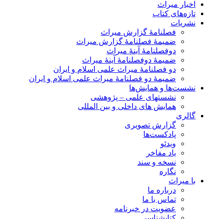
اخبار میراث
تازه‌های کتاب
نشریات
فصلنامۀ گزارش میراث
ضمیمۀ فصلنامۀ گزارش میراث
دوفصلنامۀ آینۀ میراث
ضمیمۀ دوفصلنامۀ آینۀ میراث
دو فصلنامۀ میراث علمی اسلام و ایران
ضمیمۀ دو فصلنامۀ میراث علمی اسلام و ایران
نشست‌ها و همایش‌ها
نشستهای علمی – پژوهشی
همایش های داخلی و بین المللی
گالری
گزارش تصویری
پادکست‌ها
ویدئو
یاد مفاخر
نسخه و سند
نگاره
با میراث
درباره ما
تماس با ما
عضویت در خبرنامه
کتابشناسی