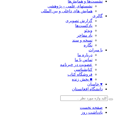
نشست‌ها و همایش‌ها
نشستهای علمی – پژوهشی
همایش های داخلی و بین المللی
گالری
گزارش تصویری
پادکست‌ها
ویدئو
یاد مفاخر
نسخه و سند
نگاره
با میراث
درباره ما
تماس با ما
عضویت در خبرنامه
کتابشناسی
فروشگاه کتاب
■ پخش زنده
♥ حامیان
دانشگاه افغانستان
صفحه نخست
یادداشت روز