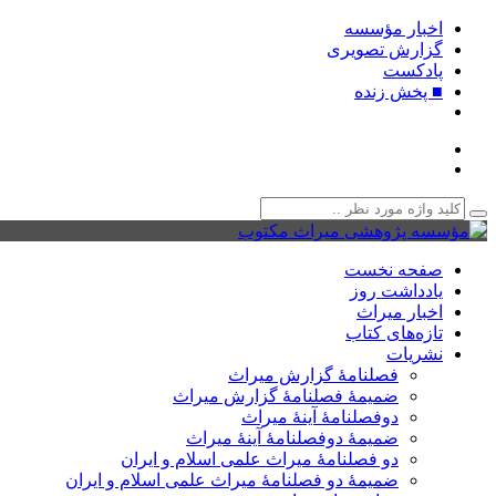
اخبار مؤسسه
گزارش تصویری
پادکست‌
■ پخش زنده
صفحه نخست
یادداشت روز
اخبار میراث
تازه‌های کتاب
نشریات
فصلنامۀ گزارش میراث
ضمیمۀ فصلنامۀ گزارش میراث
دوفصلنامۀ آینۀ میراث
ضمیمۀ دوفصلنامۀ آینۀ میراث
دو فصلنامۀ میراث علمی اسلام و ایران
ضمیمۀ دو فصلنامۀ میراث علمی اسلام و ایران