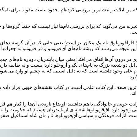
ی که من ایلات و عشایر را بررسی کرده‌ام، حدود بیست مقوله برای نا‌مگ
تجربه من می‌گوید که برای بررسی نام‌ها نیاز نیست که حتما گروه‌ها و ج
ست.
اقویونلوق نام یک مکان نیز است؛ یعنی جایی که در آن گوسفندهای سیاه
ن نتیجه می‌رسند که ریشه نام‌های آق‌قویونلو و قراقویونلو به جغرافی
در درون آن‌ها اتفاق می‌افتد؛ یعنی میان بایندریان دوباره نام‌های جدی
 دو شعبه بزرگ به نام‌های لک و آروخلو دارد. بیست و نه طایفه داریم و
م علی وجود داشته است که به دلیل آسیبی که به چشم او وارد می‌شود، او
یرد.
بزرگ‌ترین ضعف این کتاب علمی است. در کتاب نقشه‌های خوبی قرار داده 
ند.
قرابت خونی و خانوادگی با هم نداشتند. اوضاع تاریخی آن‌ها را کنار هم قرا
 وجود دارد. آق‌قویونلوها شعبه‌ای از بایندریان هستند که حکومت را ب
. اثرات فرهنگی و سیاسی آق‌قویونلوها تا زمان شاه اسماعیل صفوی نیز