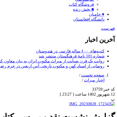
فروشگاه کتاب
■ پخش زنده
♥ حامیان
دانشگاه افغانستان
فهرست
آخرین اخبار
کتیبه‌های ۶۰۰ ساله فارسی در هندوستان
شماره 101 نامۀ فرهنگستان منتشر شد
روایت یک قرن صیانت از میراث مکتوب ایران به بیان معاون کتا
رونمایی از اسناد کهن و مکتوب تاریخی آیین اربعین در حرم رض
صفحه نخست
/
اخبار میراث
/
کد خبر:
33759
12 شهریور 1402 ساعت [ 23:27 ]
پ
گزارش نشست نقد و بررسی کتاب «