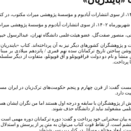
، منصور صفت‌گل، عضو هیئت‌علمی دانشگاه تهران، عبدالرسول خیرا
ان است و پژوهشگران کشورهای دیگر نیز به آن پرداخته‌اند. کتاب «بای
ساختن تاریخ ترکمانان سده نهم قمری / پانزدهم میلادی بر مبنای من
منشأ و نام دو دولت قراقویونلو و آق قویونلو، متفاوت از دیگر سلسله‌ها
ا پرداخت.
ست گفت: از قرن چهارم و پنجم حکومت‌های ترک‌زبان در ایران مستقر 
یت دارد.
یش از پژوهشگران با سابقه و درجه اول هستند اما من نگران ایشان هست
لمی مشغولند نباید از دانشگاه حذف شوند.
ن سخنرانی خود پرداخت و گفت: دوره ترکمانان دوره مهمی است که برخی
حتشم است. از نقاط قوت کتاب می‌توان به متنِ پر از پرسش و استدلال 
است. ابعاد مختلف مسائل در کتاب بررسی شده‌اند.