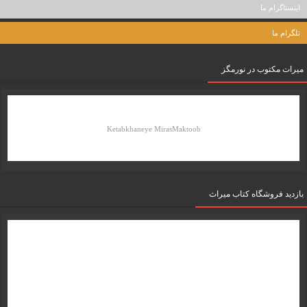
اینستاگرام ما
تلگرام ما
میرات مکتوب در نورمگز
Ketabkhaneye MirasMaktoob
بازدید فروشگاه کتاب میراث