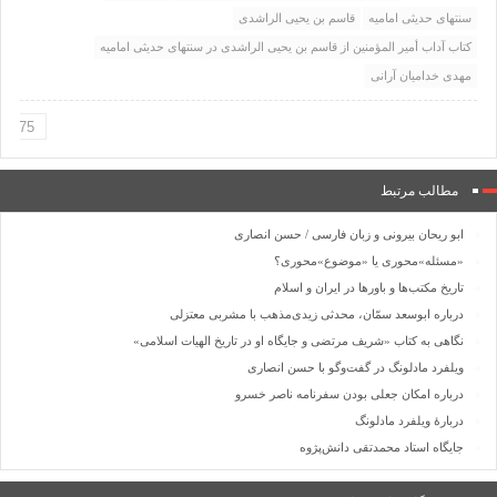
سنتهای حدیثی امامیه
قاسم بن یحیی الراشدی
کتاب آداب أمیر المؤمنین از قاسم بن یحیی الراشدی در سنتهای حدیثی امامیه
مهدی خداميان آرانی
مطالب مرتبط
ابو ريحان بيرونی و زبان فارسی / حسن انصاری
«مسئله»محوری یا «موضوع»محوری؟
تاریخ مکتب‌ها و باورها در ایران و اسلام
درباره ابوسعد سمّان، محدثی زیدی‌مذهب با مشربی معتزلی
نگاهی به کتاب «شریف مرتضی و جایگاه او در تاریخ الهیات اسلامی»
ویلفرد مادلونگ در گفت‌وگو با حسن انصاری
درباره امکان جعلی بودن سفرنامه ناصر خسرو
دربارۀ ویلفرد مادلونگ
جایگاه استاد محمدتقی دانش‌پژوه