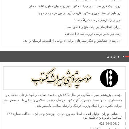
روایت یک قرن صیانت از میراث مکتوب ایران به بیان معاون کتابخانه ملی
رونمایی از اسناد کهن و مکتوب تاریخی آیین اربعین در حرم رضوی
چرا زبان فارسی در هند کم‌رنگ شد؟
ایران، اتحادیه‌ای بر بنیاد صلح و عشق است
رستاخیز شعر پارسی در رسانه‌های اجتماعی
«دره‌های حشاشین و دیگر سفرهای ایرانی»؛ روایتی از الموت، لرستان و ایلام
درباره ما
مؤسسه پژوهشی میراث مكتوب در سال 1372 ش به قصد حمایت از كوشش‌های محققان و
مصححان و احیا و انتشار مهمترین آثار مكتوب فرهنگ و تمدن اسلامی و ایرانی با نام «دفتر نشر
میراث مكتوب» و با كمك وزارت فرهنگ و ارشاد اسلامی تأسیس شد.
نشانی: تهران، خیابان انقلاب اسلامی، بین خیابان ابوریحان و خیابان دانشگاه، شمارۀ 1182
(ساختمان فروردین)، طبقۀ دوم
021-66490612