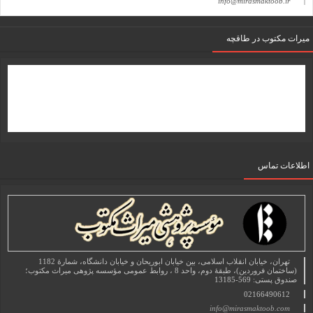
info@mirasmaktoob.ir
میرات مکتوب در طاقچه
اطلاعات تماس
تهران، خیابان انقلاب اسلامی، بین خیابان ابوریحان و خیابان دانشگاه، شمارۀ 1182
(ساختمان فروردین)، طبقۀ دوم، واحد 8 ، روابط عمومی مؤسسه پژوهی میراث مکتوب؛
صندوق پستی: 569-13185
02166490612
info@mirasmaktoob.com