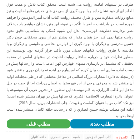
نشستهای علمی – پژوهشی
طرقی در سنتهای اماميه روايت می شده است. محقق کتاب تلاش و همت فوق
همایش های داخلی و بین المللی
العاده ای از خود نشان داده و با بهره گيری از سی دی های حديثی منابع احاديث و نيز
گالری
گزارش تصویری
منابع روايات متفاوت متن و طرق مختلف روايت کتاب آداب أمير المؤمنين را فراهم
پادکست‌ها
نموده است. در يادداشت حاضر با تأکيد بر نمونه اين متن، نشان خواهيم داد برخلاف
ویدئو
نظر پردازنده «طريقه فهرستی» ابداع اين شيوه کمکی به شناسايی دقيق نحوه
یاد مفاخر
نسخه و سند
روايت متنها نمی کند؛ جز همان مقدار که پيشتر هم از سوی محققانی چون دکتر
نگاره
حسين مدرسي و ديگران با بهره گيری از فهارس نجاشی و طوسي و ديگران و با
با میراث
مقايسه با طرق روايات کتابهای حديثی مورد تأکيد قرار گرفته بود. نويسنده اين
درباره ما
سطور نظرات خود را درباره ساختار روايت احاديث در سنتهای امامی در مقدمه
تماس با ما
عضویت در خبرنامه
تحقيقی که مشتمل بر بازسازی متنهای فهارس کهن امامی است و از سالها پيش در
کتابشناسی
دست آماده سازی است بيان کرده که اميدوارم در آينده نه چندان دوری منتشر شود
فروشگاه کتاب
(در مجلدات دائرة المعارف بزرگ اسلامی در مداخل مختلفی که در طی مجلدات اوليه
■ پخش زنده
♥ حامیان
آن منتشر شد به معرفی برخی از اين فهرستها به اجمال پرداخته ام؛ از جمله در ذيل
دانشگاه افغانستان
مدخل ابو غالب الزراري، به قلم نويسنده اين سطور، در تحرير عربی آن موسوعه با
فهرست
عنوان: دائرة المعارف الاسلامية الکبری که سالها پيش در تهران منتشر شده است؛
نيز نک: کتاب من با عنوان “امامت و غيبت”، چاپ انتشارات بريل، سال 2015).
ادامه اين مطلب نوشته حسن انصاري را كه در سايت حلقه كاتبان منتشر شده است
اینجا
بخوانيد.
مطلب بعدی
مطلب قبلی
آداب أمیر المؤمنین
امامیه
حسن انصاری
حلقه كاتبان
کلیدواژه :