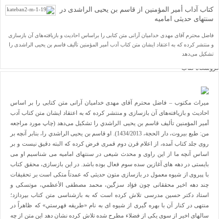
یاد مفاخر
کتاب آداب أمیر المؤمنین از قاسم بن یحیی الراشدی در
نسخه و سند
سنتهای حدیثی امامیه
نگاره
با میراث
فاضل محترم آقای مهدی خدامیان آرانی متن کتابی را براساس احادیث و بازیافته‌های آن بازسازی
درباره ما
تماس با ما
و منتشر کرده که به اعتقاد ایشان متن کتاب آدب أمیر المؤمنین تألیف قاسم بن یحیی الراشدی را
عضویت در خبرنامه
تشکیل می‌دهد
کتابشناسی
فروشگاه کتاب
■ پخش زنده
♥ حامیان
دانشگاه افغانستان
ميراث مكتوب – فاضل محترم آقای مهدی خداميان آرانی متن کتابی را بر اساس
احاديث و بازيافته‌های آن بازسازی و منتشر کرده که به اعتقاد ايشان متن کتاب آدب
أمير المؤمنين تأليف قاسم بن يحيی الراشدي را تشکيل می‌دهد (چاپ مورد مراجعه
صفحه نخست
من: طبع بيروت، دار الحجة، 1434/2013). او قاسم بن يحيی الراشدي را، بنابر آنچه بر
یادداشت روز
روی جلد کتاب آمده، از اعلام قرن دوم قمری فرض کرده که البته دقيق نيست و بر
اخبار میراث
تازه‌های کتاب
اساس آنچه ما از اين راوی و محدث شيعی در سنتهای اماميه می شناسيم او می
نشریات
بايستی در دهه های آغازين سده سوم فعال بوده باشد. در اين بازسازی، محقق کتاب
فصلنامۀ گزارش میراث
با پيروی از شيوه معمول در بازسازی متون حديثی که عمدتاً متکی است بر تحقيقات
ضمیمۀ فصلنامۀ گزارش میراث
دوفصلنامۀ آینۀ میراث
چند دهه اخير محققانی چون فؤاد سزگين، محمد مصطفی الأعظمي، موتسکی و
ضمیمۀ دوفصلنامۀ آینۀ میراث
استاد دکتر حسين مدرسی تلاش کرده است که به بازشناسی متن کتاب بپردازد؛
دو فصلنامۀ میراث علمی اسلام و ایران
منتهی در کنار آن با بهره گيری از شيوه ای به نام «طريقه فهرستي» که ظاهراً در
ضمیمۀ دو فصلنامۀ میراث علمی اسلام و ایران
نشست‌ها و همایش‌ها
سالهای اخير از سوی يکی از فضلاء مطرح شده تلاش کرده نشان دهد اين متن از چه