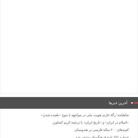
آخرین خبرها
شاهنامه؛ رگۀ جاری هویت ملی در مواجهه با موج «بلعیده شدن»
«اسلام در ایران» و «تاریخ ایران» با ترجمه کریم کشاورز
کتیبه‌های ۶۰۰ ساله فارسی در هندوستان
شماره 101 نامۀ فرهنگستان منتشر شد