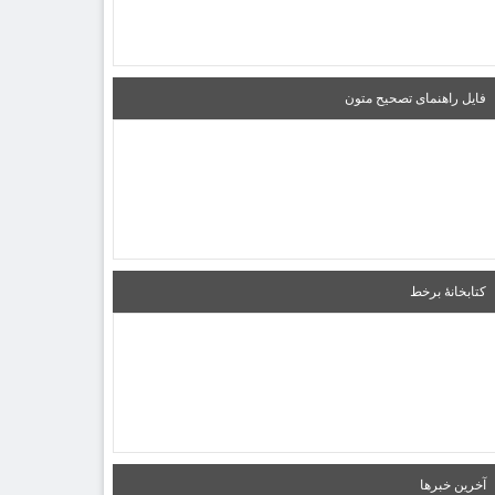
فایل راهنمای تصحیح متون
کتابخانۀ برخط
آخرین خبرها