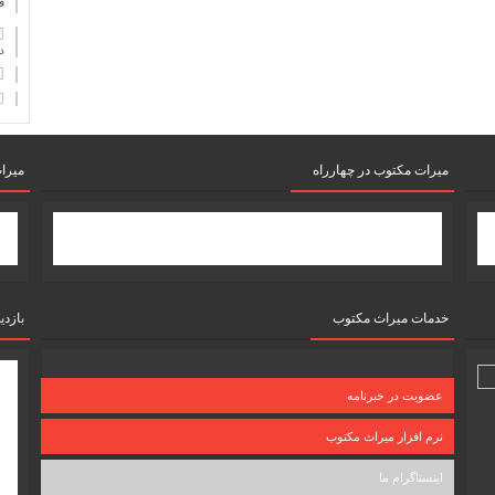
ف
دان
میرات مکتوب در چهارراه
میرا
خدمات میراث مکتوب
بازدی
عضویت در خبرنامه
نرم افزار میراث مکتوب
اینستاگرام ما