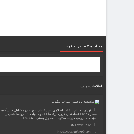
میرات مکتوب در طاقچه
اطلاعات تماس
تهران، خیابان انقلاب اسلامی، بین خیابان ابوریحان و خیابان دانشگاه،
شمارۀ 1182 (ساختمان فروردین)، طبقۀ دوم، واحد 8 ، روابط عمومی
مؤسسه پژوهی میراث مکتوب؛ صندوق پستی: 569-13185
02166490612
info@mirasmaktoob.com