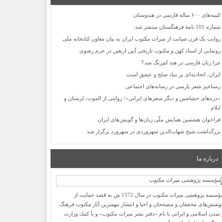
کتیبه‌های ۶۰۰ ساله فارسی در هندوستان
شماره 101 نامۀ فرهنگستان منتشر شد
روایت یک قرن صیانت از میراث مکتوب ایران به بیان معاون کتابخانه ملی
رونمایی از اسناد کهن و مکتوب تاریخی آیین اربعین در حرم رضوی
چرا زبان فارسی در هند کم‌رنگ شد؟
ایران، اتحادیه‌ای بر بنیاد صلح و عشق است
رستاخیز شعر پارسی در رسانه‌های اجتماعی
«دره‌های حشاشین و دیگر سفرهای ایرانی»؛ روایتی از الموت، لرستان و
ایلام
فراخوان هشتمین همایش ملّی زبان‌ها و گویش‌های ایران
بزرگداشت شیخ شهاب‌الدین سهروردی در سهرورد برگزار شد
درباره ما
مؤسسه پژوهشی میراث مكتوب در سال 1372 ش به قصد حمایت از
وشش‌های محققان و مصححان و احیا و انتشار مهمترین آثار مكتوب فرهنگ
 تمدن اسلامی و ایرانی با نام «دفتر نشر میراث مكتوب» و با كمك وزارت