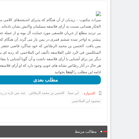
میراث مکتوب – زیدیان از آن هنگام که پذیرای اندیشه‌های کلامی
الجبّار همدانی نسبت به آرای فلاسفه مسلمان واکنش نشان داده‌اند. 
بی تردید مطلع از جریان فلسفی مورد حمایت آل بویه و از جمله حضو
بیشتر به اواخر سده ششم قمری در یمن باز می گردد آن هنگام که آث
یمن یافت. الحسن بن محمد الرصّاص که خود شاگرد قاضی جعفر ابن
المتکلمین فی الرد علی الفلاسفه تألیف ابن الملاحمی که ردیه ای بر
دیگر نیز برای آشنایی با آرای فلاسفه داشت و آن گویا آشنایی با م
هر حال در آثار رصّاص نشانه های خوبی وجود دارد که او آرای فلاسف
ادامه این مطلب را
اینجا
بخوانید.
مطلب بعدی
ابن سينا
الحسن بن محمد الرصّاص
چند متن تازه در رد
کلیدواژه :
محمود ابن الملاحمي
مطالب مرتبط