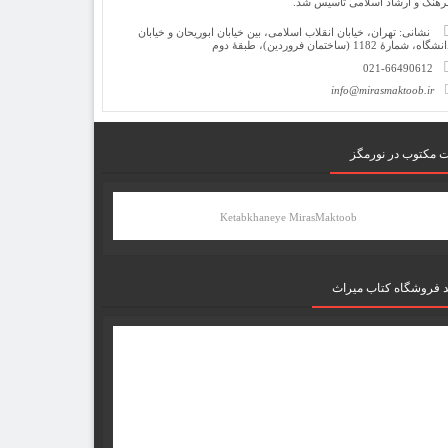
رهنگ و ارشاد اسلامی تأسیس شد.
نشانی: تهران، خیابان انقلاب اسلامی، بین خیابان ابوریحان و خیابان
شگاه، شمارۀ 1182 (ساختمان فروردین)، طبقۀ دوم
021-66490612
info@mirasmaktoob.ir
ت مکتوب در نورمگز
Ketabkhaneye MirasMaktoob
د فروشگاه کتاب میراث