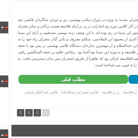
 معتزلی شدند؛ به ویژه در دوران مکتب بهشمی ری و دوران شاگردان قاضی عبد
در آثار کلامی دوره ری اشاراتی در رد بر آرای فلاسفه هست و آنان و سائر معتزله
ر ابن سینا در ری بوده اند. با این وصف ردیه نویسی مستقیم بر آرای ابن سینا
اری از محمود ابن الملاحمی، متکلم معروف و تأثیر گذار معتزلی راه خود را به
 عبدالسلام و از مهمترین شارحان دستگاه کلامی بهشمی در یمن بود با تحفه
 فلاسفه و به ویژه ابن سینا بود آشنا بود. رصّاص علاوه بر تحفه المتکلمین راهی
قاصد الفلاسفه غزالی بود که ظاهراً از طریق اشعریان یمن بدان دسترسی یافت. به
ه را به خوبی می شناخته است.
مطلب قبلی
 بر فلاسفه
رد بر فلاسفه
قاضی جعفر ابن عبدالسلام
قاضی عبد الجبّار همدانی