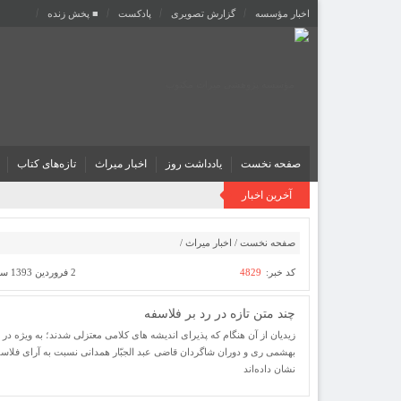
اخبار مؤسسه
گزارش تصویری
پادکست‌
■ پخش زنده
صفحه نخست
یادداشت روز
اخبار میراث
تازه‌های کتاب
آخرین اخبار
صفحه نخست
/
اخبار میراث
/
کد خبر:
4829
2 فروردین 1393 ساعت [ 15:49 ]
چند متن تازه در رد بر فلاسفه
زیدیان از آن هنگام که پذیرای اندیشه های کلامی معتزلی شدند؛ به ویژه در
بهشمی ری و دوران شاگردان قاضی عبد الجبّار همدانی نسبت به آرای فلا
نشان داده‌اند