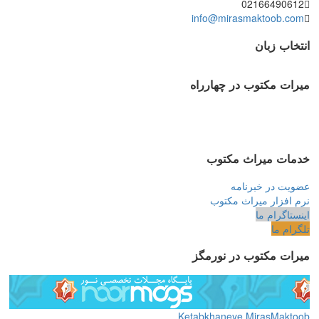
02166490612
info@mirasmaktoob.com
انتخاب زبان
میرات مکتوب در چهارراه
خدمات میراث مکتوب
عضویت در خبرنامه
نرم افزار میراث مکتوب
اینستاگرام ما
تلگرام ما
میرات مکتوب در نورمگز
Ketabkhaneye MirasMaktoob