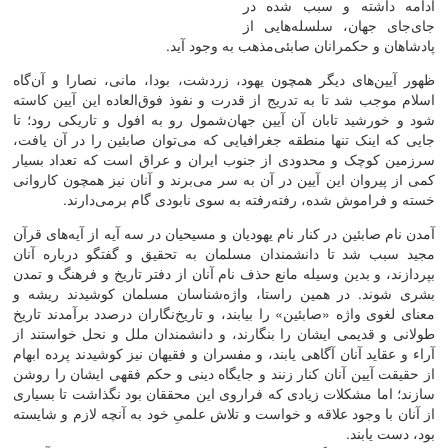
ادامه داشته و سبب شده در
جای‌جای جهان، سلسله‌‌هایی از
پادشاهان و حکمرانان صابئی‌‌مذهب به وجود آید.
ظهور آیین‌‌های دیگر همچون یهود، زردشت، بودا، مانی، نصارا و آن‌‌گاه
اسلام موجب شد تا به تدریج از قدرت و نفوذ فوق‌العاده این آیین کاسته
شود و خورشید تابان آن آیین جهان‌شمول رو به افول و تاریکی رود؛ تا
جایی که اینک تنها منطقه جغرافیایی که می‌‌توان صابئین را در آن یافت،
سرزمین کوچک و محدودی از جنوب ایران و عراق است که تعداد بسیار
کمی از پیروان این آیین در آن به سر می‌‌برند و آنان نیز همچون کاروانی
خسته و فراموش شده، رفته‌‌رفته به سوی نابودی گام برمی‌‌دارند.
آمدن نام صابئین در کنار نام یهودیان و مسیحیان در سه آیه از آیه‌‌های قرآن
مجید سبب شد تا دانشمندان مسلمان به تحقیق و گفتگو درباره آنان
بپردازند، و بدین وسیله مانع حذف نام آنان از دفتر تاریخ و فرهنگ و تمدن
بشری شوند. در همین راستا، واژه‌‌شناسان مسلمان کوشیدند ریشه و
معنای لغوی واژه «صابئین» را بیابند، و تاریخ‌‌نگاران درصدد برآمدند تاریخ
طولانی و قدیمی ایشان را بنگارند، و دانشمندان ملل و نحل خواستند از
آراء و عقاید آنان آگاهی یابند، و مفسران و فقیهان نیز کوشیدند پرده ابهام
از حقیقت آیین آنان کنار زنند و جایگاه دینی و حکم فقهی ایشان را روشن
سازند؛ اما مشکلات زیادی که فراروی این محققان بود نگذاشت تا بسیاری
از آنان با وجود علاقه و خواست و تلاش علمیِ خود به آنچه لازم و شایسته
بود، دست یابند.