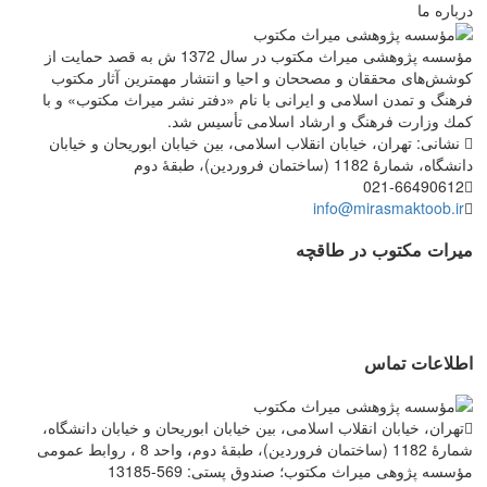
درباره ما
مؤسسه پژوهشی میراث مكتوب در سال 1372 ش به قصد حمایت از
كوشش‌های محققان و مصححان و احیا و انتشار مهمترین آثار مكتوب
فرهنگ و تمدن اسلامی و ایرانی با نام «دفتر نشر میراث مكتوب» و با
كمك وزارت فرهنگ و ارشاد اسلامی تأسیس شد.
نشانی: تهران، خیابان انقلاب اسلامی، بین خیابان ابوریحان و خیابان
دانشگاه، شمارۀ 1182 (ساختمان فروردین)، طبقۀ دوم
021-66490612
info@mirasmaktoob.ir
میرات مکتوب در طاقچه
اطلاعات تماس
تهران، خیابان انقلاب اسلامی، بین خیابان ابوریحان و خیابان دانشگاه،
شمارۀ 1182 (ساختمان فروردین)، طبقۀ دوم، واحد 8 ، روابط عمومی
مؤسسه پژوهی میراث مکتوب؛ صندوق پستی: 569-13185