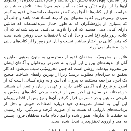
آن‌‌ها را از لوازم تدیّن و تقیّد به آیین خود می‌‌دانستند. تلاش صابئین در
حراست از این کتاب‌‌ها تا آنجا بوده که در تحقیقات دانشمندان قدیم به کمتر
موردی برمی‌‌خوریم که به محتوای این کتاب‌‌ها استناد شده باشد و جالب آن
که بسیاری از پژوهشگران که به ‌‌طور اجمال می‌‌دانسته‌‌اند که صابئین
دارای کتابی دینی هستند که آن را تلاوت می‌‌کنند، می‌‌پنداشته‌‌اند که آن
کتاب،
زبور
داود (ع) است و حال آن که با تحقیقات جدید روشن شده است
که چنین کتابی در اختیار صابئین نیست و آنان نیز
زبور
را از کتاب‌‌های دینی
خود به شمار نمی‌‌آورند.
علاوه بر محرومیّت محققان قدیم از دسترسی به متون مذهبی صابئین،
آنان از اندیشه‌‌های پیروان این آیین و به خصوص روحانیان و آگاهان ایشان
نیز محروم بوده‌‌اند. روشن است که چنین محرومیّتی سبب می‌‌شود که کار
تحقیق به سرانجام مطلوب نرسد؛ زیرا از بهترین راه‌‌های شناخت صحیح
یک آیین، مراجعه مستقیم به پیروان آن آیین و به ویژه کسانی است که از
اصول و فروع آن، آگاهی کافی دارند و عهده‌‌دار بیان و تبیین آن هستند.
خوشبختانه در سال‌‌های اخیر پس از ترجمه برخی کتاب‌‌های مقدّس و
تاریخی صابئین و در دسترس قرار گرفتن آن‌‌ها و نیز پس از اقدام پیروان
این آیین به انتشار نظریه‌‌های خود درباره اعتقادات خویش و دفاع از
برداشت‌‌های ناروایی که نسبت به آن صورت گرفته و می‌‌گیرد، راه رسیدن
به حقیقت تا اندازه‌‌ای هموار شده و امیدِ ناکام مانده محققان قرون پیشین
به امید و آرزوی تحقق‌پذیری تبدیل شده است.
اگرچه تلاش دین‌‌پژوهان جدید را از این لحاظ که به‌ ‌طور مستقیم و بدون