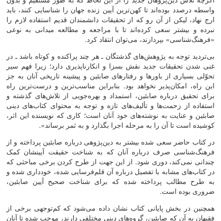
واسطه درصدد بوده‌‌اند تا کهن‌‌ترین آیین زنده جهان را شناسایی کنند، باید
ارج نهاد، لیکن از آن رو که از تحقیقات دانشمندان قدیم استفاده لازم را
نبرده و بیشتر سعی کرده‌اند تا با مراجعه و مطالعه میدانی به نوعی
«فرهنگ‌شناسی» بپردازند، می‌‌توان انتقاد کرد.
بی‌‌تردید توجه به پژوهش‌‌های گذشتگان ـ هر چند پراکنده و کوتاه باشد ـ در
غنی شدن تحقیقات جدید نقش بسزا و انکارناپذیری دارد؛ زیرا فهم سیر
تحوّلی بسیاری از باورها و رفتارهای صابئین و پیشینه تاریخی آنان به جز
این راه، امکان‌‌پذیر نخواهد بود. بنابراین مناسب‌‌ترین و درست‌‌ترین راه
برای تحقیق درباره صابئین، استمداد و بهره‌‌جویی از تلاش‌‌های گذشته و
استفاده از زحمت‌‌ها و تألیف‌‌های تازه و توجه به محتوای کتاب‌‌های دینی
صابئین و عنایت به نوشته‌‌های خود آنان است؛ کاری که نویسنده این اثر،
کوشیده است تا آن را به مرحله اجرا بگذارد و به ثمر برساند».
در کتاب حاضر سعی شده بیشتر به دین‌‌پژوهی درباره صابئین پرداخته و از
فرهنگ‌‌شناسی صرف درباره آنان که به شناخت حقیقت آیینشان کمک
چندانی نمی‌‌کند، دوری شود. از این جهت از طرح کردن برخی مباحثی که
در کتاب‌‌های مشابه با تفصیل درباره آن قلم‌‌فرسایی شده، خودداری شده و
به طرح مطالب پرداخته شده که برای شناخت صحیح آیین صابئین،
ضروری بوده است.
همچنین در بخش پایانی کتاب نشان داده می‌شود که کم‌‌توجهی برخی از
فقیهان به آن که صابئین، گروه‌‌های دینی مختلفی دارند، موجب شده تا آنان