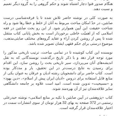
هنگام صدور فتوا دچار اشتباه شوند و حکم گروهی را به گروه دیگر تعمیم
و نسبت دهند.
به صورت کلی در نوشته حاضر تلاش شده تا با فرقه‌‌شناسی درست
صابئین، در حدّ امکان مباحث مربوط به آنان از خلط و خطا رها شود و راه
شناخت حقیقت این آیین هموارتر شود. از این رو بحث صابئین در فقه
اسلامی که از اهمیّت خاصّی برخوردار است به بخش پایانی کتاب منتقل
شده تا پس از روشن کردن آراء و عقاید گروه‌‌های مختلف صابئی‌‌مذهب،
موضوعِ درستی برای حکم فقهی ایشان تصویر شده باشد.
نویسنده این کتاب کوشیده تا در تمامی مباحث، ترتیب تاریخی مذکور را
مورد توجه قرار دهد و با ذکر تاریخِ درگذشت نویسندگانی که به نقل
اندیشه‌‌های آنان می‌‌پردازد، سیر تاریخی بحث را روشن سازد. این اقدام
برای رسیدن به نتایج درست‌تر در این تحقیق، یار و مددکار بوده
است. کتاب حاضر برای دانشجویان رشته ادیان و عرفان به عنوان یکی از
منابع قابل استفاده برای دروس «ادیان ایران پیش از اسلام»، «دین یهود»
و «مسیحیت» تدوین شده است. امید است علاوه بر جامعه دانشگاهی
سایر علاقه‌مندان نیز از آن بهره‌مند شوند.
کتاب «پژوهشی در آیین صابئین با تکیه بر منابع اسلامی» نوشته حیدرعلی
رستمی در 372 صفحه به بهای 32 هزار تومان از سوی انتشارات سمت در
اختیار علاقه‌مندان قرار گرفته است.