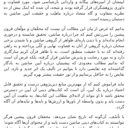
آیینشان از آمیزه‌‌های بیگانه و وارداتی بازشناسی شود، مورد قضاوت و
داوری پژوهشگران قرار گرفته بودند و نتیجه، آن شده که اینک بیش از ده
نظریه متفاوت و گاه متضاد درباره ماهیّت و حقیقت آیین صابئین به
دستمان رسیده است.
بدانیم که غرض از بیان این مطالب آن نیست که محقّقان و مؤلّفان قرون
پیشین را سرزنش کنیم که چرا درباره صابئین، تحقیق شایسته و درخوری
انجام نداده‌‌اند و با دیدن پاره‌‌ای ظواهر از گروهی صابئین و یا شنیدن برخی
سخنان درباره گروهی از آنان به قضاوت نهایی و کلّی پرداخته و به راهی
رفته‌‌اند که نه با حقیقت منطبق است، نه با ظاهر قرآن کریم سازگاری
دارد و نه مورد رضایت و پذیرش صابئین قرار ‌‌گرفته، بلکه غرض آن است
که بدانیم مطالب معدودی که پیشینیان درباره آیین صابئین به یادگار
گذاشته‌‌اند چه نقایصی دارد تا بتوانیم در تألیف یک اثر جدید و تازه، این
نقایص را به حدّاقل برسانیم و از نور حقیقت بیشتر بهره گیریم.
نباید فراموش کنیم که از مهم‌‌ترین منابع دین‌‌پژوهیِ درست و تحقیق قابل
اعتماد درباره یک آیین، آن است که کتاب‌‌های دینی آن آیین در دسترس
محقق باشد تا او بتواند از لابه‌لای مطالب این کتاب‌‌ها، به ماهیت آن آیین
دست یابد و بدون واسطه از باورها و ارزش‌‌ها و بایدها و نبایدهای آن آگاه
گردد.
با تأسّف، آن‌‌گونه که تاریخ نشان می‌‌دهد، محققان قرون پیشین هرگز
نتوانستند به کتاب‌‌های دینی صابئین دست یابند و از محتوای آن‌‌ها آگاه شوند؛
زیرا صابئین، پنهان نگاه داشتن این کتاب‌‌ها و عدم آگاهی دیگران از محتوای