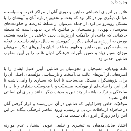
وجود دارد.
علاوه بر انزوای اجتماعی صابئین و دوری آنان از مراکز قدرت و سیاست،
عوامل دیگری نیز در کار بود که بحث و تحقیق درباره آنان و آیینشان را با
مشکل روبه‌رو می‌‌کرد. از جمله می‌‌توان از تسلّط قدرت‌‌ها و حکومت‌‌های
مجوسیان، یهودیان و مسیحیان بر صابئین نام برد. بدیهی است که سلطه
حاکمانی که داعیه‌‌دار حاکمیّت ارزش‌‌های دینی خاصّی در جامعه هستند،
یورش به ارزش‌‌های ادیان دیگر را کم‌وبیش به دنبال خواهد داشت. با توجّه
به سابقه کهن آیین صابئین و ظهور متعاقب ادیان و آیین‌‌های دیگر، می‌‌توان
میزان بسیار زیاد و عمیق تأثیرات فرهنگی ادیان غالب را بر آیین مغلوب
صابئین، حدس زد.
غلبه یهودیان، مسیحیان و مجوسیان بر صابئین، آیین اصیل ایشان را با
آمیزه‌‌هایی از آیین‌‌های غالب می‌‌آمیخت و بازشناسی مؤلّفه‌‌های اصلی آن را
برای پژوهشگران مشکل می‌‌ساخت تا آنجا که بسیاری را وامی‌‌داشت تا
این آیین را شاخه‌‌ای از یهودیّت، مسیحیّت و یا مجوسیّت بپندارند و یا آن را
ساختگی و ترکیب یافته از چند دین و مذهب دیگر بدانند و برای آن اصالتی
قائل نشوند.
موقعیّت خاص جغرافیایی که صابئین در آن می‌‌زیستند و قرار گرفتن آنان
در شاهراه ارتباطات دریایی و زمینی، ورود عناصر فرهنگی بیگانه در این
آیین را در روزگار انزوای آن تشدید می‌‌کرد.
اعتقاد صابئی‌‌مذهبان به تبشیری و تبلیغی نبودن آیینشان، عدم موازنه
فرهنگی میان آنان و پیروان سایر ادیان را باز هم به زیان صابئین تمام