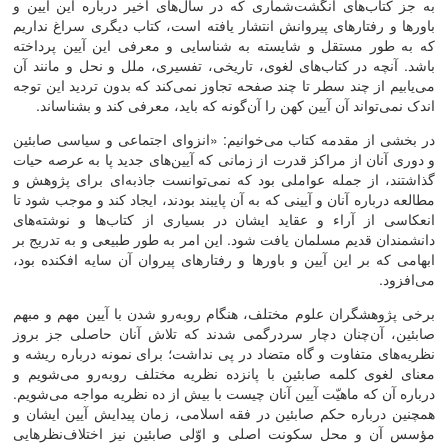
به جز کتاب‌‌های انگشت‌‌شماری که در سال‌‌های اخیر درباره این آیین و
باورها و رفتارهای پیروانش انتشار یافته است، کتاب دیگری سراغ نداریم
که به ‌‌طور مستقل و شایسته به شناسایی و معرفی این آیین پرداخته
باشد. آنچه در کتاب‌‌های لغوی، تاریخی، تفسیری، ملل و نحل و مانند آن
می‌‌یابیم از چند سطر تا چند صفحه تجاوز نمی‌‌کند که بدون تردید این توجه
اندک نمی‌‌تواند آن آیین کهن را آن‌‌گونه که باید، معرفی کند و بشناساند.
در بخشی از مقدمه کتاب می‌خوانیم:‌ «انزوای اجتماعی و سیاسی صابئین
و دوری آنان از مراکز قدرت از زمانی که آیین‌‌های جدید پا به عرصه حیات
گذاشتند، از جمله عواملی بود که نمی‌‌توانست جاذبه‌‌ای برای پژوهش و
مطالعه درباره آنان و آیینی که به آن پایبند بودند، ایجاد کند و موجب شود تا
انعکاسی از آراء و عقاید ایشان در بسیاری از کتاب‌‌ها و نوشته‌‌های
دانشمندان قدیم مسلمان یافت شود. این امر به طور طبیعی و به تدریج بر
ابهامی که بر این آیین و باورها و رفتارهای پیروان آن سایه افکنده بود،
می‌‌افزود.
برخی پژوهشگران علوم مختلف، هنگام روبه‌رو شدن با آیین مهم و مبهم
صابئین، آن‌‌چنان دچار سردرگمی شدند که تلاش آنان حاصلی جز بروز
نظریه‌‌های متفاوت و گاه متضاد در پی نداشت؛ برای نمونه درباره ریشه و
معنای لغوی کلمه صابئین با پانزده نظریه مختلف روبه‌رو می‌‌شویم و
درباره آن که ماهیّت آیین آنان چیست با بیش از ده نظریه مواجه می‌‌شویم.
همچنین درباره حکم صابئین در فقه اسلامی، زمان پیدایش آیین ایشان و
مؤسس آن و محل سکونت اصلی و اوّلی صابئین نیز اختلاف‌‌نظرهایی