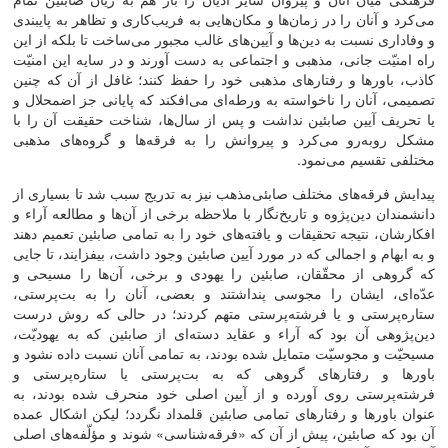
می‌‌کرد و آنان را در زمان‌‌ها و مکان‌‌هایی به فریب‌‌کاری و تظاهر به پایبندی
و وفاداری نسبت به دین‌‌ها و آیین‌‌های غالب مجبور می‌‌ساخت تا بلکه از این
راه امنیّت جانی، مذهبی و اجتماعی به دست آورند و در سایه این امنیّت
کاذب، باورها و رفتارهای مذهبی خود را حفظ کنند؛ غافل از آن که چنین
تصمیمی، آنان را ناخواسته به ورطه‌‌ای می‌‌افکند که پایانی جز اضمحلال و
یا تحریف آیین صابئین نداشت و پس از سال‌‌ها، شناخت حقیقت آن را با
مشکل روبه‌رو می‌کرد و پیروانش را به فرقه‌‌ها و گروه‌‌های مذهبی
مختلفی تقسیم می‌‌نمود.
پیدایش فرقه‌‌های مختلف صابئی‌‌مذهب نیز به تدریج سبب شد تا بسیاری از
دانشمندان دین‌‌پژوه و تاریخ‌‌نگار با ملاحظه برخی از آن‌‌ها و مطالعه آراء و
افکارشان، نتیجه تحقیقات و یافته‌‌های خود را به تمامی صابئین تعمیم دهند
و به ابهام و اجمالی که در مورد آیین صابئین وجود داشت، بیفزایند، تا جایی
که گروهی از محقّقان، صابئین را یهودی و برخی، آن‌‌ها را مسیحی و
عدّه‌‌ای، ایشان را مجوسی پنداشتند و بعضی، آنان را به بت‌‌پرستی،
ستاره‌‌پرستی و یا فرشته‌‌پرستی متهم کردند؛ در حالی ‌‌که روش درست
دین‌‌پژوهی آن بود که آراء و عقاید دسته‌‌ای از صابئین که به یهودیّت،
مسیحیّت و مجوسیّت متمایل شده بودند، به تمامی آنان نسبت داده نشود و
باورها و رفتارهای گروهی که به بت‌‌پرستی یا ستاره‌‌پرستی و
فرشته‌‌پرستی روی آورده و از آیین اصلی خود منحرف شده بودند، به
عنوان باورها و رفتارهای تمامی صابئین قلمداد نگردد؛ لیکن اشکال عمده
آن بود که صابئین، پیش از آن که «فرقه‌‌شناسی» شوند و مؤلّفه‌‌های اصلی