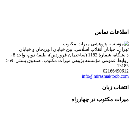
اطلاعات تماس
تهران، خیابان انقلاب اسلامی، بین خیابان ابوریحان و خیابان
دانشگاه، شمارۀ 1182 (ساختمان فروردین)، طبقۀ دوم، واحد 8 ،
روابط عمومی مؤسسه پژوهی میراث مکتوب؛ صندوق پستی: 569-
13185
02166490612
info@mirasmaktoob.com
انتخاب زبان
میرات مکتوب در چهارراه