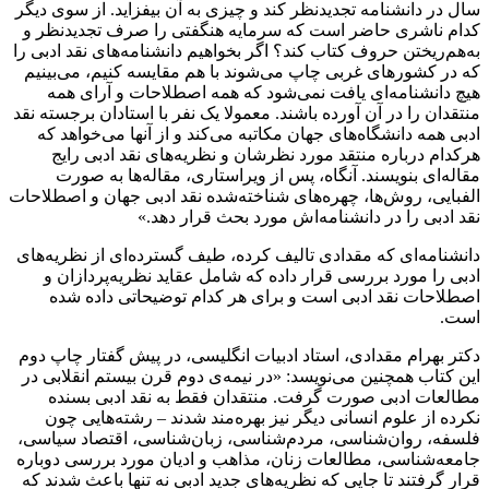
سال در دانشنامه تجدید‌نظر کند و چیزی به آن بیفزاید. از سوی دیگر
کدام ناشری حاضر است که سرمایه هنگفتی را صرف تجدیدنظر و
به‌هم‌ریختن حروف کتاب کند؟ اگر بخواهیم دانشنامه‌های نقد ادبی را
که در کشورهای غربی چاپ می‌شوند با هم مقایسه کنیم، می‌بینیم
هیچ دانشنامه‌ای یافت نمی‌شود که همه اصطلاحات و آرای همه
منتقدان را در آن آورده باشند. معمولا یک نفر با استادان برجسته نقد
ادبی همه دانشگاه‌های جهان مکاتبه می‌کند و از آنها می‌خواهد که
هرکدام درباره منتقد مورد نظرشان و نظریه‌های نقد ادبی رایج
مقاله‌ای بنویسند. آنگاه، پس از ویراستاری، مقاله‌ها به صورت
الفبایی، روش‌ها، چهره‌های شناخته‌شده نقد ادبی جهان و اصطلاحات
نقد ادبی را در دانشنامه‌اش مورد بحث قرار دهد.»
دانشنامه‌ای که مقدادی تالیف کرده، طیف گسترده‌ای از نظریه‌های
ادبی را مورد بررسی قرار داده که شامل عقاید نظریه‌پردازان و
اصطلاحات نقد ادبی است و برای هر کدام توضیحاتی داده شده‌
است.
دکتر بهرام مقدادی، استاد ادبیات انگلیسی، در پیش‌ گفتار چاپ دوم
این کتاب همچنین می‌نویسد: «در نیمه‌ی دوم قرن بیستم انقلابی در
مطالعات ادبی صورت گرفت. منتقدان فقط به نقد ادبی بسنده
نکرده از علوم انسانی دیگر نیز بهره‌مند شدند – رشته‌هایی چون
فلسفه، روان‌شناسی، مردم‌شناسی، زبان‌شناسی، اقتصاد سیاسی،
جامعه‌شناسی، مطالعات زنان، مذاهب و ادیان مورد بررسی دوباره
قرار گرفتند تا جایی که نظریه‌های جدید ادبی نه تنها باعث شدند که