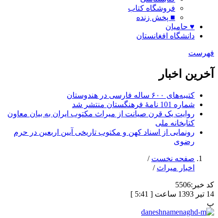
فروشگاه کتاب
■ پخش زنده
♥ حامیان
دانشگاه افغانستان
فهرست
آخرین اخبار
کتیبه‌های ۶۰۰ ساله فارسی در هندوستان
شماره 101 نامۀ فرهنگستان منتشر شد
روایت یک قرن صیانت از میراث مکتوب ایران به بیان معاون
کتابخانه ملی
رونمایی از اسناد کهن و مکتوب تاریخی آیین اربعین در حرم
رضوی
صفحه نخست
/
اخبار میراث
/
کد خبر:
5506
14 تیر 1393 ساعت [ 5:41 ]
پ