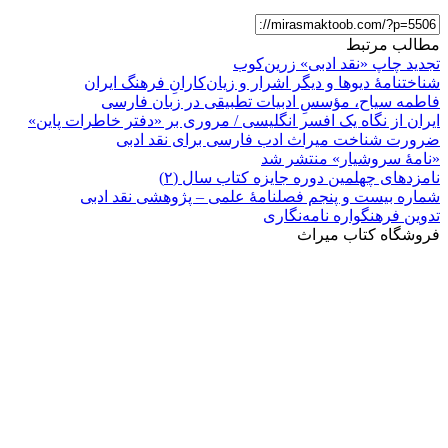
مطالب مرتبط
تجدید چاپ «نقد ادبی» زرین‌کوب
شناختنامۀ دیوها و دیگر اشرار و زیان‌کارانِ فرهنگ ایران
فاطمه سیاح، مؤسسِ ادبیات تطبیقی در زبان فارسی
ایران از نگاه یک افسر انگلیسی / مروری بر «دفتر خاطرات پاین»
ضرورت شناخت میراث ادب فارسی برای نقد ادبی
«نامهٔ سروشیار» منتشر شد
نامزدهای چهلمین دوره جایزه کتاب سال (۲)
شماره بیست و پنجم فصلنامۀ علمی – پژوهشی نقد ادبی
تدوین فرهنگواره نامه‌نگاری
فروشگاه کتاب میراث