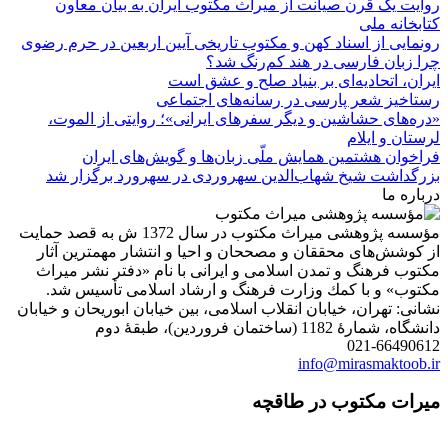
روایت یک قرن صیانت از میراث مکتوب ایران به بیان معاون
کتابخانه ملی
رونمایی از اسناد کهن و مکتوب تاریخی آیین اربعین در حرم رضوی
چرا زبان فارسی در هند کم‌رنگ شد؟
ایران، اتحادیه‌ای بر بنیاد صلح و عشق است
رستاخیز شعر پارسی در رسانه‌های اجتماعی
«دره‌های حشاشین و دیگر سفرهای ایرانی»؛ روایتی از الموت،
لرستان و ایلام
فراخوان هشتمین همایش ملّی زبان‌ها و گویش‌های ایران
بزرگداشت شیخ شهاب‌الدین سهروردی در سهرورد برگزار شد
درباره ما
مؤسسه پژوهشی میراث مكتوب در سال 1372 ش به قصد حمایت
از كوشش‌های محققان و مصححان و احیا و انتشار مهمترین آثار
مكتوب فرهنگ و تمدن اسلامی و ایرانی با نام «دفتر نشر میراث
مكتوب» و با كمك وزارت فرهنگ و ارشاد اسلامی تأسیس شد.
نشانی: تهران، خیابان انقلاب اسلامی، بین خیابان ابوریحان و خیابان
دانشگاه، شمارۀ 1182 (ساختمان فروردین)، طبقۀ دوم
021-66490612
info@mirasmaktoob.ir
میرات مکتوب در طاقچه