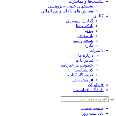
نشست‌ها و همایش‌ها
نشستهای علمی – پژوهشی
همایش های داخلی و بین المللی
گالری
گزارش تصویری
پادکست‌ها
ویدئو
یاد مفاخر
نسخه و سند
نگاره
با میراث
درباره ما
تماس با ما
عضویت در خبرنامه
کتابشناسی
فروشگاه کتاب
■ پخش زنده
♥ حامیان
دانشگاه افغانستان
صفحه نخست
یادداشت روز