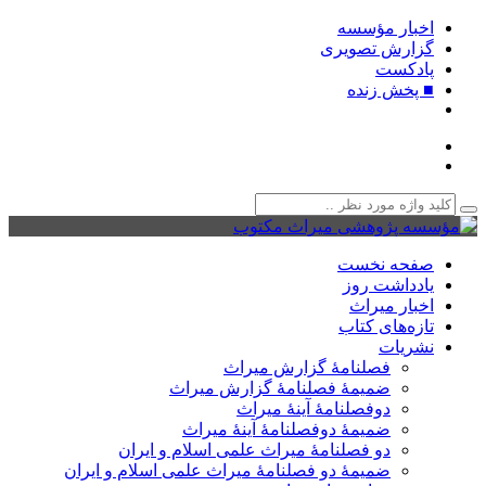
اخبار مؤسسه
گزارش تصویری
پادکست‌
■ پخش زنده
صفحه نخست
یادداشت روز
اخبار میراث
تازه‌های کتاب
نشریات
فصلنامۀ گزارش میراث
ضمیمۀ فصلنامۀ گزارش میراث
دوفصلنامۀ آینۀ میراث
ضمیمۀ دوفصلنامۀ آینۀ میراث
دو فصلنامۀ میراث علمی اسلام و ایران
ضمیمۀ دو فصلنامۀ میراث علمی اسلام و ایران