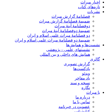
اخبار میراث
تازه‌های کتاب
نشریات
فصلنامۀ گزارش میراث
ضمیمۀ فصلنامۀ گزارش میراث
دوفصلنامۀ آینۀ میراث
ضمیمۀ دوفصلنامۀ آینۀ میراث
دو فصلنامۀ میراث علمی اسلام و ایران
ضمیمۀ دو فصلنامۀ میراث علمی اسلام و ایران
نشست‌ها و همایش‌ها
نشستهای علمی – پژوهشی
همایش های داخلی و بین المللی
گالری
گزارش تصویری
پادکست‌ها
ویدئو
یاد مفاخر
نسخه و سند
نگاره
با میراث
درباره ما
تماس با ما
عضویت در خبرنامه
کتابشناسی